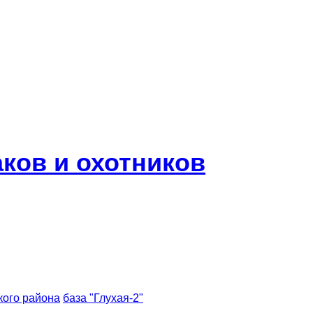
ков и охотников
кого района
база "Глухая-2"