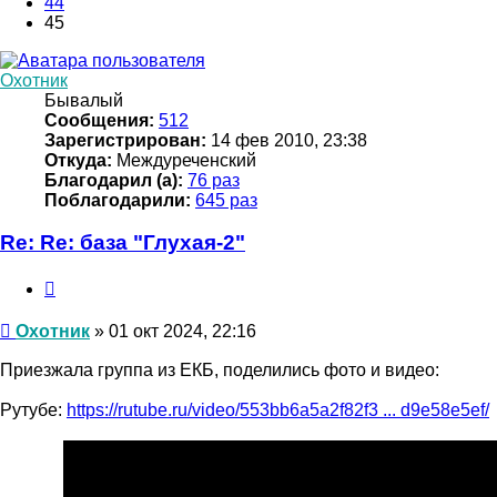
44
45
Охотник
Бывалый
Сообщения:
512
Зарегистрирован:
14 фев 2010, 23:38
Откуда:
Междуреченский
Благодарил (а):
76 раз
Поблагодарили:
645 раз
Re: Re: база "Глухая-2"
Цитата
Сообщение
Охотник
»
01 окт 2024, 22:16
Приезжала группа из ЕКБ, поделились фото и видео:
Рутубе:
https://rutube.ru/video/553bb6a5a2f82f3 ... d9e58e5ef/