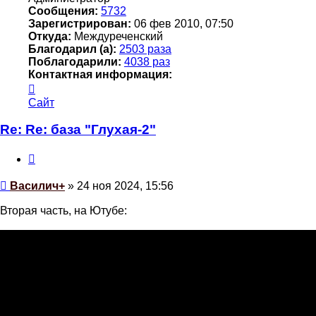
Сообщения:
5732
Зарегистрирован:
06 фев 2010, 07:50
Откуда:
Междуреченский
Благодарил (а):
2503 раза
Поблагодарили:
4038 раз
Контактная информация:
Контактная
информация
Сайт
пользователя
Василич+
Re: Re: база "Глухая-2"
Цитата
Сообщение
Василич+
»
24 ноя 2024, 15:56
Вторая часть, на Ютубе: