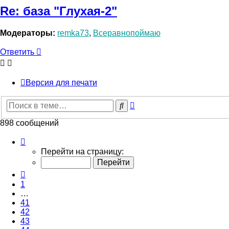
Re: база "Глухая-2"
Модераторы:
remka73
,
Всеравнопоймаю
Ответить
Версия для печати
Расширенный
Поиск
поиск
898 сообщений
Страница
45
Перейти на страницу:
из
45
Пред.
1
…
41
42
43