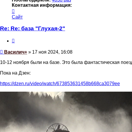
Контактная информация:
Контактная
информация
Сайт
пользователя
Василич+
Re: Re: база "Глухая-2"
Цитата
Сообщение
Василич+
»
17 ноя 2024, 16:08
10-12 ноября были на базе. Это была фантастическая поез
Пока на Дзен:
https://dzen.ru/video/watch/673853631458b668ca3079ee