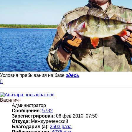
Условия пребывания на базе
здесь
Вернуться
к
началу
Василич+
Администратор
Сообщения:
5732
Зарегистрирован:
06 фев 2010, 07:50
Откуда:
Междуреченский
Благодарил (а):
2503 раза
Поблагодарили:
4038 раз