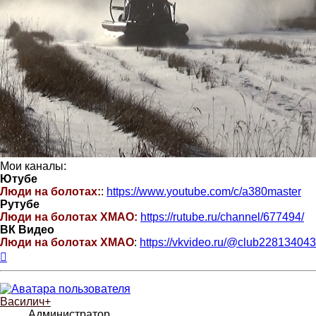
Мои каналы:
Ютубе
Люди на болотах:
:
https://www.youtube.com/c/a380master
Рутубе
Люди на болотах ХМАО:
https://rutube.ru/channel/677494/
ВК Видео
Люди на болотах ХМАО
:
https://vkvideo.ru/@club228134043
Вернуться
к
началу
Василич+
Администратор