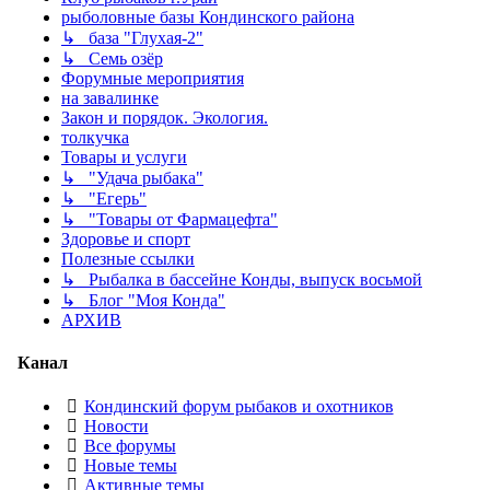
рыболовные базы Кондинского района
↳ база "Глухая-2"
↳ Семь озёр
Форумные мероприятия
на завалинке
Закон и порядок. Экология.
толкучка
Товары и услуги
↳ "Удача рыбака"
↳ "Егерь"
↳ "Товары от Фармацефта"
Здоровье и спорт
Полезные ссылки
↳ Рыбалка в бассейне Конды, выпуск восьмой
↳ Блог "Моя Конда"
АРХИВ
Канал
Кондинский форум рыбаков и охотников
Новости
Все форумы
Новые темы
Активные темы