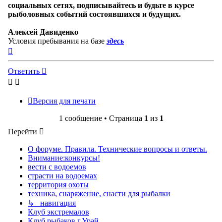
социальных сетях, подписывайтесь и будьте в курсе
рыболовных событий состоявшихся и будущих.
Алексей Давиденко
Условия пребывания на базе
здесь
Вернуться
к
началу
Ответить
Версия для печати
1 сообщение • Страница
1
из
1
Перейти
О форуме. Правила. Технические вопросы и ответы.
Внимание:конкурсы!
вести с водоемов
страсти на водоемах
территория охоты
техника, снаряжение, снасти для рыбалки
↳ навигация
Клуб экстремалов
Клуб рыбаков г.Урай