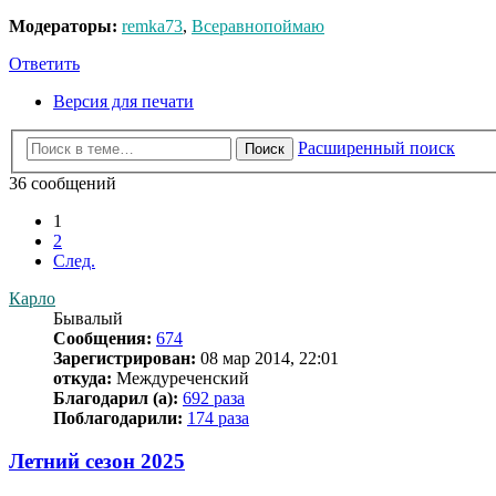
Модераторы:
remka73
,
Всеравнопоймаю
Ответить
Версия для печати
Расширенный поиск
Поиск
36 сообщений
1
2
След.
Карло
Бывалый
Сообщения:
674
Зарегистрирован:
08 мар 2014, 22:01
откуда:
Междуреченский
Благодарил (а):
692 раза
Поблагодарили:
174 раза
Летний сезон 2025