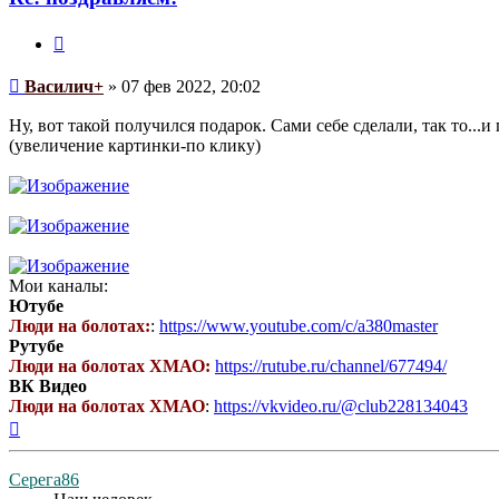
Цитата
Сообщение
Василич+
»
07 фев 2022, 20:02
Ну, вот такой получился подарок. Сами себе сделали, так то...
(увеличение картинки-по клику)
Мои каналы:
Ютубе
Люди на болотах:
:
https://www.youtube.com/c/a380master
Рутубе
Люди на болотах ХМАО:
https://rutube.ru/channel/677494/
ВК Видео
Люди на болотах ХМАО
:
https://vkvideo.ru/@club228134043
Вернуться
к
началу
Серега86