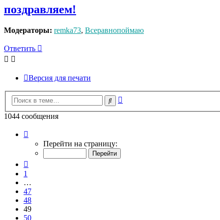
поздравляем!
Модераторы:
remka73
,
Всеравнопоймаю
Ответить
Версия для печати
Расширенный
Поиск
поиск
1044 сообщения
Страница
49
Перейти на страницу:
из
53
Пред.
1
…
47
48
49
50