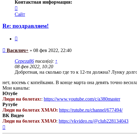
Контактная информация:
Контактная
информация
Сайт
пользователя
Василич+
Re: поздравляем!
Цитата
Сообщение
Василич+
»
08 фев 2022, 22:40
Серега86
писал(а):
↑
08 фев 2022, 10:20
Добротная, на сколько где то к 12-ти должна? Лунку дол
нет, восемь с копейками. В конце марта она девять точно веси
Мои каналы:
Ютубе
Люди на болотах:
:
https://www.youtube.com/c/a380master
Рутубе
Люди на болотах ХМАО:
https://rutube.ru/channel/677494/
ВК Видео
Люди на болотах ХМАО
:
https://vkvideo.ru/@club228134043
Вернуться
к