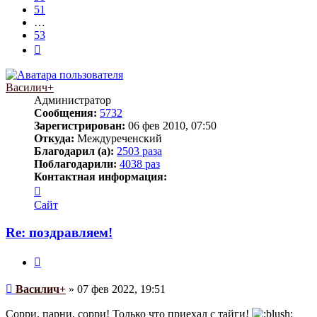
51
…
53
След.
Василич+
Администратор
Сообщения:
5732
Зарегистрирован:
06 фев 2010, 07:50
Откуда:
Междуреченский
Благодарил (а):
2503 раза
Поблагодарили:
4038 раз
Контактная информация:
Контактная
информация
Сайт
пользователя
Василич+
Re: поздравляем!
Цитата
Сообщение
Василич+
»
07 фев 2022, 19:51
Сорри, парни, сорри! Только что приехал с тайги!