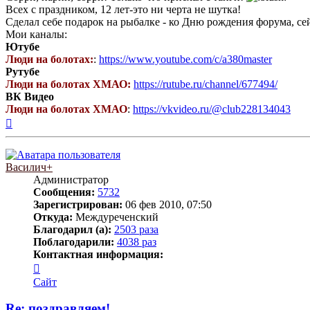
Всех с праздником, 12 лет-это ни черта не шутка!
Сделал себе подарок на рыбалке - ко Дню рождения форума, се
Мои каналы:
Ютубе
Люди на болотах:
:
https://www.youtube.com/c/a380master
Рутубе
Люди на болотах ХМАО:
https://rutube.ru/channel/677494/
ВК Видео
Люди на болотах ХМАО
:
https://vkvideo.ru/@club228134043
Вернуться
к
началу
Василич+
Администратор
Сообщения:
5732
Зарегистрирован:
06 фев 2010, 07:50
Откуда:
Междуреченский
Благодарил (а):
2503 раза
Поблагодарили:
4038 раз
Контактная информация:
Контактная
информация
Сайт
пользователя
Василич+
Re: поздравляем!