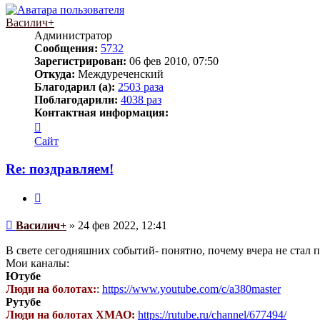
началу
Василич+
Администратор
Сообщения:
5732
Зарегистрирован:
06 фев 2010, 07:50
Откуда:
Междуреченский
Благодарил (а):
2503 раза
Поблагодарили:
4038 раз
Контактная информация:
Контактная
информация
Сайт
пользователя
Василич+
Re: поздравляем!
Цитата
Сообщение
Василич+
»
24 фев 2022, 12:41
В свете сегодняшних событий- понятно, почему вчера не стал 
Мои каналы:
Ютубе
Люди на болотах:
:
https://www.youtube.com/c/a380master
Рутубе
Люди на болотах ХМАО:
https://rutube.ru/channel/677494/