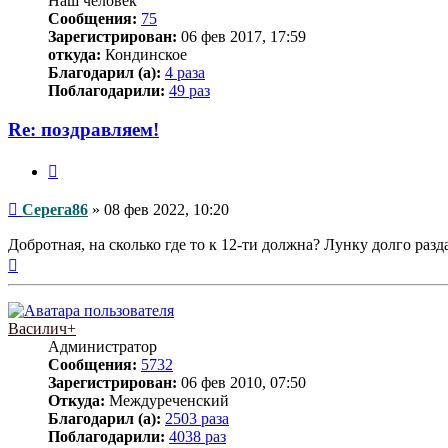
Наш человек
Сообщения:
75
Зарегистрирован:
06 фев 2017, 17:59
откуда:
Кондинское
Благодарил (а):
4 раза
Поблагодарили:
49 раз
Re: поздравляем!
Цитата
Сообщение
Серега86
»
08 фев 2022, 10:20
Добротная, на сколько где то к 12-ти должна? Лунку долго раз
Вернуться
к
началу
Василич+
Администратор
Сообщения:
5732
Зарегистрирован:
06 фев 2010, 07:50
Откуда:
Междуреченский
Благодарил (а):
2503 раза
Поблагодарили:
4038 раз