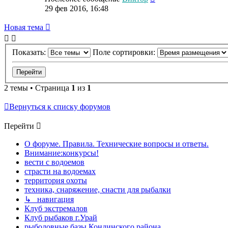
29 фев 2016, 16:48
Новая тема
Показать:
Поле сортировки:
2 темы • Страница
1
из
1
Вернуться к списку форумов
Перейти
О форуме. Правила. Технические вопросы и ответы.
Внимание:конкурсы!
вести с водоемов
страсти на водоемах
территория охоты
техника, снаряжение, снасти для рыбалки
↳ навигация
Клуб экстремалов
Клуб рыбаков г.Урай
рыболовные базы Кондинского района