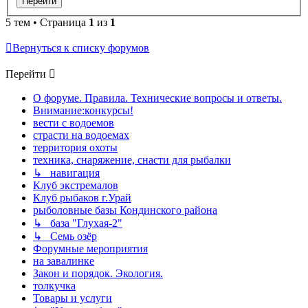
5 тем • Страница
1
из
1
Вернуться к списку форумов
Перейти
О форуме. Правила. Технические вопросы и ответы.
Внимание:конкурсы!
вести с водоемов
страсти на водоемах
территория охоты
техника, снаряжение, снасти для рыбалки
↳ навигация
Клуб экстремалов
Клуб рыбаков г.Урай
рыболовные базы Кондинского района
↳ база "Глухая-2"
↳ Семь озёр
Форумные мероприятия
на завалинке
Закон и порядок. Экология.
толкучка
Товары и услуги