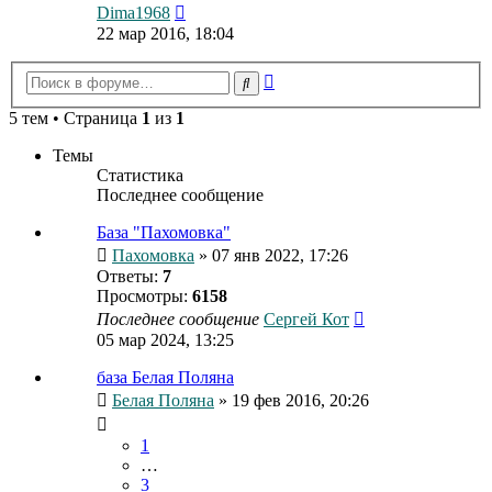
Перейти
Dima1968
к
22 мар 2016, 18:04
последнему
сообщению
Расширенный
Поиск
поиск
5 тем • Страница
1
из
1
Темы
Статистика
Последнее сообщение
База "Пахомовка"
Пахомовка
» 07 янв 2022, 17:26
Ответы:
7
Просмотры:
6158
Последнее сообщение
Сергей Кот
05 мар 2024, 13:25
база Белая Поляна
Белая Поляна
» 19 фев 2016, 20:26
1
…
3