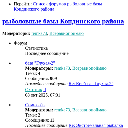
Перейти:
Список форумов
рыболовные базы
Кондинского района
рыболовные базы Кондинского района
Модераторы:
remka73
,
Всеравнопоймаю
Форум
Статистика
Последнее сообщение
база "Глухая-2"
Модераторы:
remka73
,
Всеравнопоймаю
Темы:
4
Сообщения:
909
Последнее сообщение
Re: Re: база "Глухая-2"
Перейти
Охотник
к
08 окт 2025, 07:01
последнему
сообщению
Семь озёр
Модераторы:
remka73
,
Всеравнопоймаю
Темы:
2
Сообщения:
13
Последнее сообщение
Re: Экстремальная рыбалка