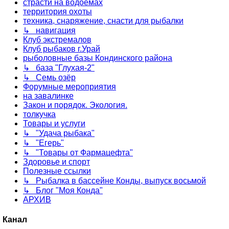
страсти на водоемах
территория охоты
техника, снаряжение, снасти для рыбалки
↳ навигация
Клуб экстремалов
Клуб рыбаков г.Урай
рыболовные базы Кондинского района
↳ база "Глухая-2"
↳ Семь озёр
Форумные мероприятия
на завалинке
Закон и порядок. Экология.
толкучка
Товары и услуги
↳ "Удача рыбака"
↳ "Егерь"
↳ "Товары от Фармацефта"
Здоровье и спорт
Полезные ссылки
↳ Рыбалка в бассейне Конды, выпуск восьмой
↳ Блог "Моя Конда"
АРХИВ
Канал