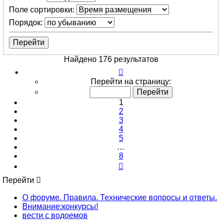
Поле сортировки:
Порядок:
Найдено 176 результатов
Страница
1
Перейти на страницу:
из
8
1
2
3
4
5
…
8
След.
Перейти
О форуме. Правила. Технические вопросы и ответы.
Внимание:конкурсы!
вести с водоемов