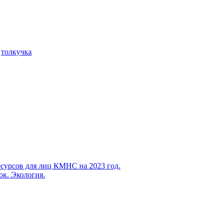
е
толкучка
есурсов для лиц КМНС на 2023 год.
ок. Экология.