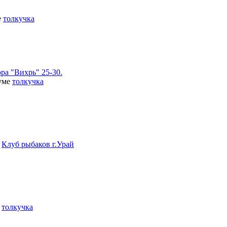
е
толкучка
ра "Вихрь" 25-30.
руме
толкучка
е
Клуб рыбаков г.Урай
е
толкучка