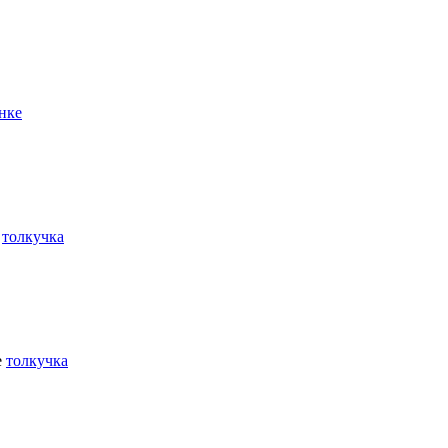
нке
е
толкучка
е
толкучка