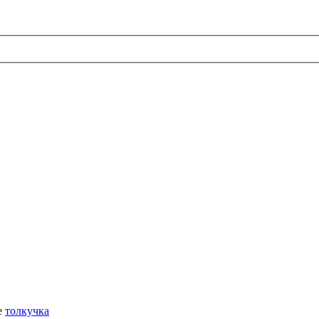
е
толкучка