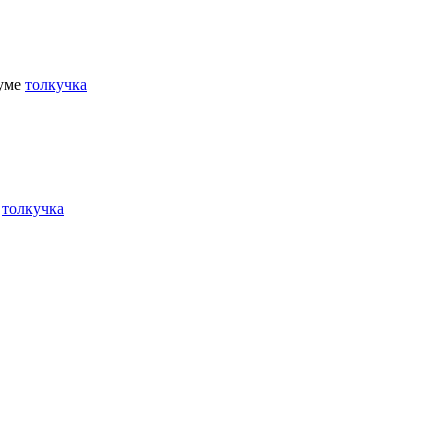
руме
толкучка
е
толкучка