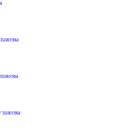
а
е
толкучка
толкучка
е
толкучка