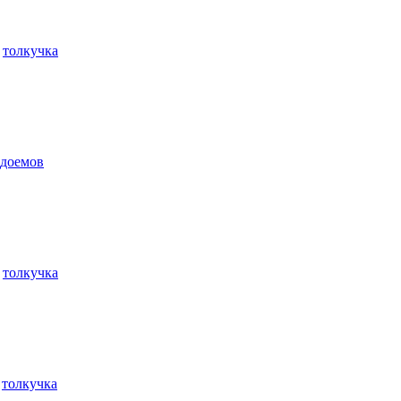
е
толкучка
одоемов
е
толкучка
е
толкучка