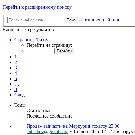
Перейти к расширенному поиску
Расширенный поиск
Поиск
Найдено 176 результатов
Страница
1
из
8
Перейти на страницу:
1
2
3
4
5
…
8
След.
Темы
Статистика
Последнее сообщение
Продам запчасти на Меркурии тохатсу 25 30
antuchov@gmail.com
» 15 июл 2025, 17:57 » в форум