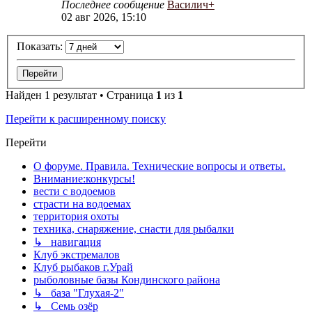
Последнее сообщение
Василич+
02 авг 2026, 15:10
Показать:
Найден 1 результат • Страница
1
из
1
Перейти к расширенному поиску
Перейти
О форуме. Правила. Технические вопросы и ответы.
Внимание:конкурсы!
вести с водоемов
страсти на водоемах
территория охоты
техника, снаряжение, снасти для рыбалки
↳ навигация
Клуб экстремалов
Клуб рыбаков г.Урай
рыболовные базы Кондинского района
↳ база "Глухая-2"
↳ Семь озёр