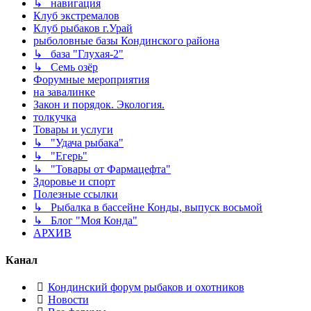
↳ навигация
Клуб экстремалов
Клуб рыбаков г.Урай
рыболовные базы Кондинского района
↳ база "Глухая-2"
↳ Семь озёр
Форумные мероприятия
на завалинке
Закон и порядок. Экология.
толкучка
Товары и услуги
↳ "Удача рыбака"
↳ "Егерь"
↳ "Товары от Фармацефта"
Здоровье и спорт
Полезные ссылки
↳ Рыбалка в бассейне Конды, выпуск восьмой
↳ Блог "Моя Конда"
АРХИВ
Канал
Кондинский форум рыбаков и охотников
Новости