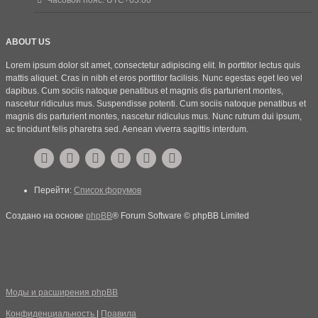
ABOUT US
Lorem ipsum dolor sit amet, consectetur adipiscing elit. In porttitor lectus quis
mattis aliquet. Cras in nibh et eros porttitor facilisis. Nunc egestas eget leo vel
dapibus. Cum sociis natoque penatibus et magnis dis parturient montes,
nascetur ridiculus mus. Suspendisse potenti. Cum sociis natoque penatibus et
magnis dis parturient montes, nascetur ridiculus mus. Nunc rutrum dui ipsum,
ac tincidunt felis pharetra sed. Aenean viverra sagittis interdum.
Перейти:
Список форумов
Создано на основе
phpBB
® Forum Software © phpBB Limited
Моды и расширения phpBB
Конфиденциальность
|
Правила