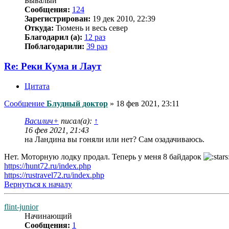
Бывалый
Сообщения:
124
Зарегистрирован:
19 дек 2010, 22:39
Откуда:
Тюмень и весь север
Благодарил (а):
12 раз
Поблагодарили:
39 раз
Re: Реки Кума и Лаут
Цитата
Сообщение
Блудный доктор
»
18 фев 2021, 23:11
Василич+
писал(а):
↑
16 фев 2021, 21:43
на Ландина вы гоняли или нет? Сам озадачиваюсь.
Нет. Моторную лодку продал. Теперь у меня 8 байдарок
https://hunt72.ru/index.php
https://rustravel72.ru/index.php
Вернуться к началу
flint-junior
Начинающий
Сообщения:
1