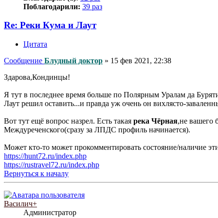
Поблагодарили:
39 раз
Re: Реки Кума и Лаут
Цитата
Сообщение
Блудный доктор
»
15 фев 2021, 22:38
Здарова,Кондинцы!
Я тут в последнее время больше по Полярным Уралам да Буряти
Лаут решил оставить...и правда уж очень он вихлясто-завален
Вот тут ещё вопрос назрел. Есть такая
река Чёрная
,не вашего 
Междуреченского(сразу за ЛПДС профиль начинается).
Может кто-то может прокомментировать состояние/наличие эт
https://hunt72.ru/index.php
https://rustravel72.ru/index.php
Вернуться к началу
Василич+
Администратор