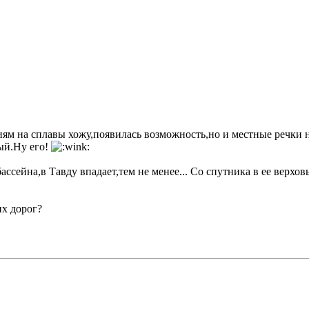
ям на сплавы хожу,появилась возможность,но и местные речки н
ный.Ну его!
бассейна,в Тавду впадает,тем не менее... Со спутника в ее верхов
их дорог?