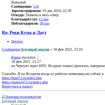
Бывалый
Сообщения:
124
Зарегистрирован:
19 дек 2010, 22:39
Откуда:
Тюмень и весь север
Благодарил (а):
12 раз
Поблагодарили:
39 раз
Re: Реки Кума и Лаут
Цитата
Сообщение
Блудный доктор
»
18 фев 2021, 23:10
Карло
писал(а):
↑
18 фев 2021, 13:27
на Черную через НПС Ягодное пожно проехать, наверное.
Спасибо. Я на Ягодном когда-то работал немножко,но сейчас к 
https://hunt72.ru/index.php
https://rustravel72.ru/index.php
Вернуться к началу
Блудный доктор