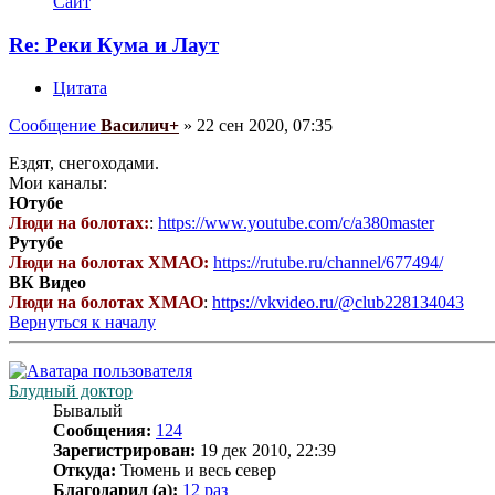
Сайт
Re: Реки Кума и Лаут
Цитата
Сообщение
Василич+
»
22 сен 2020, 07:35
Ездят, снегоходами.
Мои каналы:
Ютубе
Люди на болотах:
:
https://www.youtube.com/c/a380master
Рутубе
Люди на болотах ХМАО:
https://rutube.ru/channel/677494/
ВК Видео
Люди на болотах ХМАО
:
https://vkvideo.ru/@club228134043
Вернуться к началу
Блудный доктор
Бывалый
Сообщения:
124
Зарегистрирован:
19 дек 2010, 22:39
Откуда:
Тюмень и весь север
Благодарил (а):
12 раз