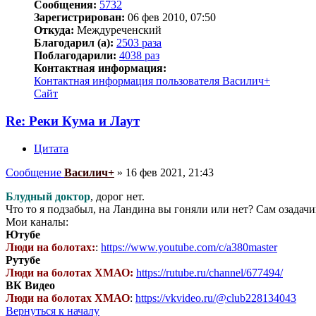
Сообщения:
5732
Зарегистрирован:
06 фев 2010, 07:50
Откуда:
Междуреченский
Благодарил (а):
2503 раза
Поблагодарили:
4038 раз
Контактная информация:
Контактная информация пользователя Василич+
Сайт
Re: Реки Кума и Лаут
Цитата
Сообщение
Василич+
»
16 фев 2021, 21:43
Блудный доктор
, дорог нет.
Что то я подзабыл, на Ландина вы гоняли или нет? Сам озадачи
Мои каналы:
Ютубе
Люди на болотах:
:
https://www.youtube.com/c/a380master
Рутубе
Люди на болотах ХМАО:
https://rutube.ru/channel/677494/
ВК Видео
Люди на болотах ХМАО
:
https://vkvideo.ru/@club228134043
Вернуться к началу