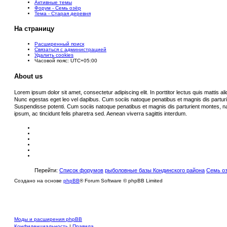
Активные темы
Форум - Семь озёр
Тема - Старая деревня
На страницу
Расширенный поиск
Связаться с администрацией
Удалить cookies
Часовой пояс:
UTC+05:00
About us
Lorem ipsum dolor sit amet, consectetur adipiscing elit. In porttitor lectus quis mattis aliqu
Nunc egestas eget leo vel dapibus. Cum sociis natoque penatibus et magnis dis partur
Suspendisse potenti. Cum sociis natoque penatibus et magnis dis parturient montes, n
ipsum, ac tincidunt felis pharetra sed. Aenean viverra sagittis interdum.
Перейти:
Список форумов
рыболовные базы Кондинского района
Семь о
Создано на основе
phpBB
® Forum Software © phpBB Limited
Моды и расширения phpBB
Конфиденциальность
|
Правила