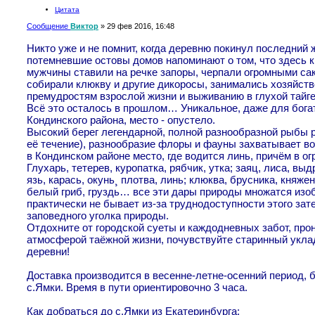
Цитата
Сообщение
Виктор
»
29 фев 2016, 16:48
Никто уже и не помнит, когда деревню покинул последни
потемневшие остовы домов напоминают о том, что здесь ки
мужчины ставили на речке запоры, черпали огромными с
собирали клюкву и другие дикоросы, занимались хозяйств
премудростям взрослой жизни и выживанию в глухой тай
Всё это осталось в прошлом… Уникальное, даже для бога
Кондинского района, место - опустело.
Высокий берег легендарной, полной разнообразной рыбы 
её течение), разнообразие флоры и фауны захватывает 
в Кондинском районе место, где водится линь, причём в о
Глухарь, тетерев, куропатка, рябчик, утка; заяц, лиса, выд
язь, карась, окунь¸ плотва, линь; клюква, брусника, княжен
белый гриб, груздь… все эти дары природы множатся изо
практически не бывает из-за труднодоступности этого зате
заповедного уголка природы.
Отдохните от городской суеты и каждодневных забот, про
атмосферой таёжной жизни, почувствуйте старинный уклад
деревни!
Доставка производится в весенне-летне-осенний период, 
с.Ямки. Время в пути ориентировочно 3 часа.
Как добраться до с.Ямки из Екатеринбурга: