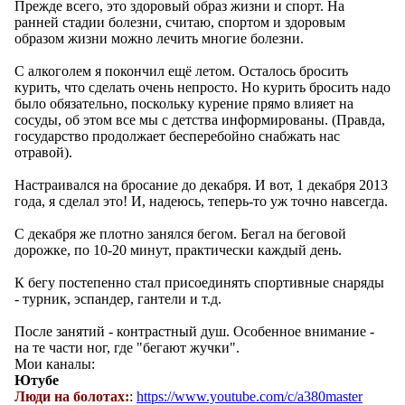
Прежде всего, это здоровый образ жизни и спорт. На
ранней стадии болезни, считаю, спортом и здоровым
образом жизни можно лечить многие болезни.
С алкоголем я покончил ещё летом. Осталось бросить
курить, что сделать очень непросто. Но курить бросить надо
было обязательно, поскольку курение прямо влияет на
сосуды, об этом все мы с детства информированы. (Правда,
государство продолжает бесперебойно снабжать нас
отравой).
Настраивался на бросание до декабря. И вот, 1 декабря 2013
года, я сделал это! И, надеюсь, теперь-то уж точно навсегда.
С декабря же плотно занялся бегом. Бегал на беговой
дорожке, по 10-20 минут, практически каждый день.
К бегу постепенно стал присоединять спортивные снаряды
- турник, эспандер, гантели и т.д.
После занятий - контрастный душ. Особенное внимание -
на те части ног, где "бегают жучки".
Мои каналы:
Ютубе
Люди на болотах:
:
https://www.youtube.com/c/a380master