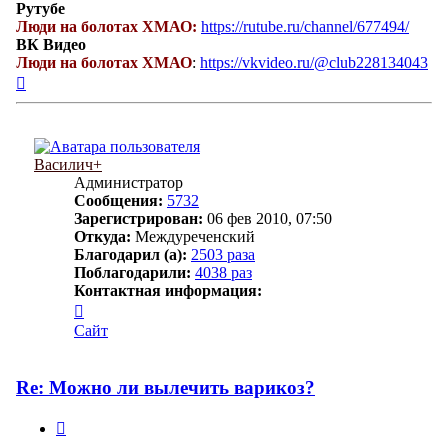
Рутубе
Люди на болотах ХМАО:
https://rutube.ru/channel/677494/
ВК Видео
Люди на болотах ХМАО
:
https://vkvideo.ru/@club228134043
Вернуться
к
началу
Василич+
Администратор
Сообщения:
5732
Зарегистрирован:
06 фев 2010, 07:50
Откуда:
Междуреченский
Благодарил (а):
2503 раза
Поблагодарили:
4038 раз
Контактная информация:
Контактная
информация
Сайт
пользователя
Василич+
Re: Можно ли вылечить варикоз?
Цитата