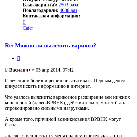
Благодарил (а):
2503 раза
Поблагодарили:
4038 раз
Контактная информация:
Контактная
информация
Сайт
пользователя
Василич+
Re: Можно ли вылечить варикоз?
Цитата
Сообщение
Василич+
»
05 апр 2014, 07:42
С лечением болезни решил не затягивать. Первым делом
кинулся искать информацию в интернет.
Что удалось выяснить: варикозное расширение вен нижних
конечностей (далее-ВРВНК), действительно, может быть
спровоцировано сильными нагрузками.
А кроме того, причиной возникновения ВРВНК могут
быть:
- наследственность (а у меня она неутешительная - отец