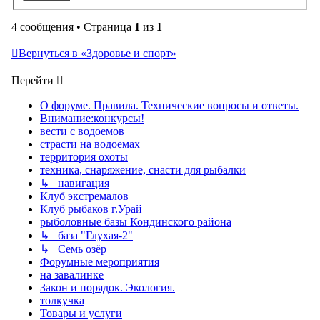
4 сообщения • Страница
1
из
1
Вернуться в «Здоровье и спорт»
Перейти
О форуме. Правила. Технические вопросы и ответы.
Внимание:конкурсы!
вести с водоемов
страсти на водоемах
территория охоты
техника, снаряжение, снасти для рыбалки
↳ навигация
Клуб экстремалов
Клуб рыбаков г.Урай
рыболовные базы Кондинского района
↳ база "Глухая-2"
↳ Семь озёр
Форумные мероприятия
на завалинке
Закон и порядок. Экология.
толкучка
Товары и услуги