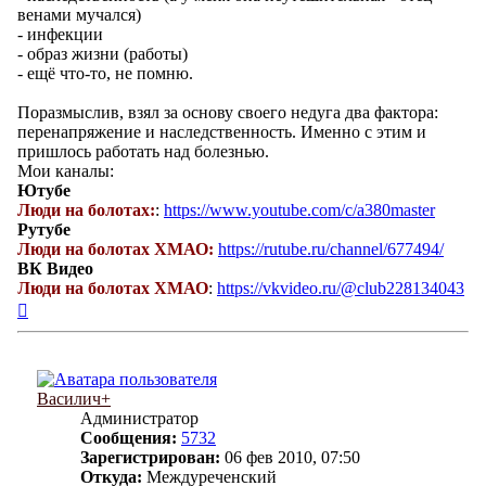
венами мучался)
- инфекции
- образ жизни (работы)
- ещё что-то, не помню.
Поразмыслив, взял за основу своего недуга два фактора:
перенапряжение и наследственность. Именно с этим и
пришлось работать над болезнью.
Мои каналы:
Ютубе
Люди на болотах:
:
https://www.youtube.com/c/a380master
Рутубе
Люди на болотах ХМАО:
https://rutube.ru/channel/677494/
ВК Видео
Люди на болотах ХМАО
:
https://vkvideo.ru/@club228134043
Вернуться
к
началу
Василич+
Администратор
Сообщения:
5732
Зарегистрирован:
06 фев 2010, 07:50
Откуда:
Междуреченский