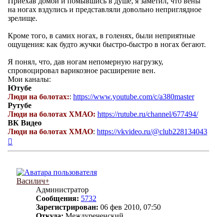
Приехав домой и помывшись в душе, я заметил, что вены
на ногах вздулись и представляли довольно неприглядное
зрелище.
Кроме того, в самих ногах, в голенях, были неприятные
ощущения: как будто жучки быстро-быстро в ногах бегают.
Я понял, что, дав ногам непомерную нагрузку,
спровоцировал варикозное расширение вен.
Мои каналы:
Ютубе
Люди на болотах:
:
https://www.youtube.com/c/a380master
Рутубе
Люди на болотах ХМАО:
https://rutube.ru/channel/677494/
ВК Видео
Люди на болотах ХМАО
:
https://vkvideo.ru/@club228134043
Вернуться
к
началу
Василич+
Администратор
Сообщения:
5732
Зарегистрирован:
06 фев 2010, 07:50
Откуда:
Междуреченский