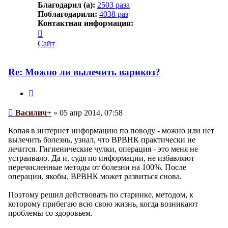
Благодарил (а):
2503 раза
Поблагодарили:
4038 раз
Контактная информация:
Контактная
информация
Сайт
пользователя
Василич+
Re: Можно ли вылечить варикоз?
Цитата
Сообщение
Василич+
»
05 апр 2014, 07:58
Копая в интернет информацию по поводу - можно или нет
вылечить болезнь, узнал, что ВРВНК практически не
лечится. Гигиенические чулки, операция - это меня не
устраивало. Да и, судя по информации, не избавляют
перечисленные методы от болезни на 100%. После
операции, якобы, ВРВНК может развиться снова.
Поэтому решил действовать по старинке, методом, к
которому прибегаю всю свою жизнь, когда возникают
проблемы со здоровьем.