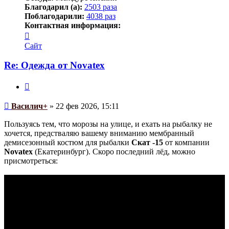
Благодарил (а):
2503 раза
Поблагодарили:
4038 раз
Контактная информация:
Контактная
информация
Сайт
пользователя
Василич+
Re: Одежда от Novatex
Цитата
Сообщение
Василич+
»
22 фев 2026, 15:11
Пользуясь тем, что морозы на улице, и ехать на рыбалку не
хочется, предстваляю вашему вниманию мембранный
демисезонный костюм для рыбалки
Скат -15
от компании
Novatex
(Екатеринбург). Скоро последний лёд, можно
присмотреться: