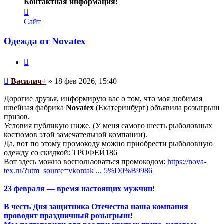
Контактная информация:
Контактная
информация
Сайт
пользователя
Василич+
Одежда от Novatex
Цитата
Сообщение
Василич+
»
18 фев 2026, 15:40
Дорогие друзья, информирую вас о том, что моя любимая
швейная фабрика
Novatex
(Екатеринбург) объявила розыгрыш
призов.
Условия публикую ниже. (У меня самого шесть рыболовных
костюмов этой замечательной компании).
Да, вот по этому промокоду можно приобрести рыболовную
одежду со скидкой: ТРОФЕЙ186
Вот здесь можно воспользоваться промокодом:
https://nova-
tex.ru/?utm_source=vkontak ... 5%D0%B9986
23 февраля — время настоящих мужчин!
В честь Дня защитника Отечества наша компания
проводит праздничный розыгрыш!