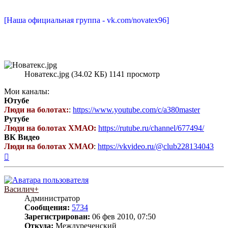
[Наша официальная группа - vk.com/novatex96]
Новатекс.jpg (34.02 КБ) 1141 просмотр
Мои каналы:
Ютубе
Люди на болотах:
:
https://www.youtube.com/c/a380master
Рутубе
Люди на болотах ХМАО:
https://rutube.ru/channel/677494/
ВК Видео
Люди на болотах ХМАО
:
https://vkvideo.ru/@club228134043
Вернуться
к
началу
Василич+
Администратор
Сообщения:
5734
Зарегистрирован:
06 фев 2010, 07:50
Откуда:
Междуреченский