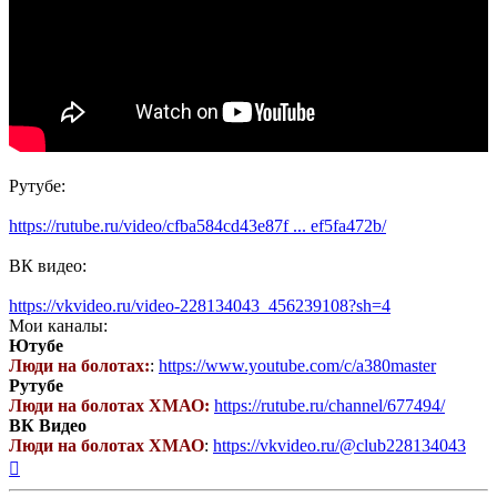
Рутубе:
https://rutube.ru/video/cfba584cd43e87f ... ef5fa472b/
ВК видео:
https://vkvideo.ru/video-228134043_456239108?sh=4
Мои каналы:
Ютубе
Люди на болотах:
:
https://www.youtube.com/c/a380master
Рутубе
Люди на болотах ХМАО:
https://rutube.ru/channel/677494/
ВК Видео
Люди на болотах ХМАО
:
https://vkvideo.ru/@club228134043
Вернуться
к