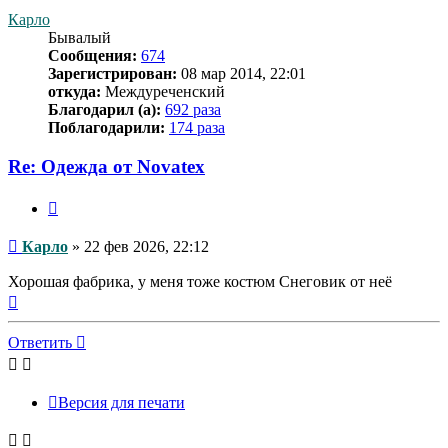
началу
Карло
Бывалый
Сообщения:
674
Зарегистрирован:
08 мар 2014, 22:01
откуда:
Междуреченский
Благодарил (а):
692 раза
Поблагодарили:
174 раза
Re: Одежда от Novatex
Цитата
Сообщение
Карло
»
22 фев 2026, 22:12
Хорошая фабрика, у меня тоже костюм Снеговик от неё
Вернуться
к
началу
Ответить
Версия для печати