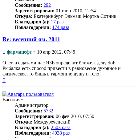
Сообщения:
292
Зарегистрирован:
01 июн 2010, 12:54
Откуда:
Екатеринбург-Эльмаш-Мортка-Сотник
Благодарил (а):
17 раз
Поблагодарили:
174 раза
Re: весенний язь 2011
Сообщение
фармацефт
»
10 апр 2012, 07:45
Олег, а с датами нас ЯЗЬ определит ближе к делу :lol:
Рыбалка-есть способ привести в равновесие духовное и
физическое, то бишь в гармонию душу и тело!
Вернуться
к
началу
Василич+
Администратор
Сообщения:
5732
Зарегистрирован:
06 фев 2010, 07:50
Откуда:
Междуреченский
Благодарил (а):
2503 раза
Поблагодарили:
4038 раз