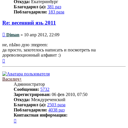
Откуда:
Екатеринбург
Благодарил (а):
381 раз
Поблагодарили:
183 раза
Re: весенний язь 2011
Сообщение
Diman
»
10 апр 2012, 22:09
не, пЫво дую :mrgreen:
да просто, захотелось написать и посмотреть на
дореволюционный алфавит :)
Вернуться
к
началу
Василич+
Администратор
Сообщения:
5732
Зарегистрирован:
06 фев 2010, 07:50
Откуда:
Междуреченский
Благодарил (а):
2503 раза
Поблагодарили:
4038 раз
Контактная информация:
Контактная
информация