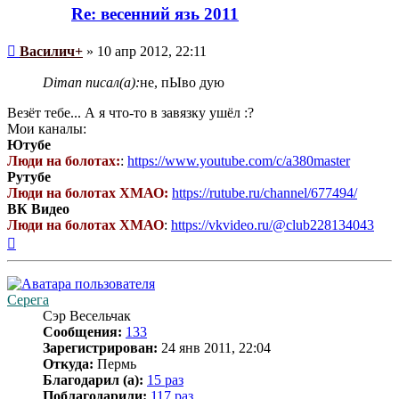
пользователя
Re: весенний язь 2011
Василич+
Сообщение
Василич+
»
10 апр 2012, 22:11
Diman писал(а):
не, пЫво дую
Везёт тебе... А я что-то в завязку ушёл :?
Мои каналы:
Ютубе
Люди на болотах:
:
https://www.youtube.com/c/a380master
Рутубе
Люди на болотах ХМАО:
https://rutube.ru/channel/677494/
ВК Видео
Люди на болотах ХМАО
:
https://vkvideo.ru/@club228134043
Вернуться
к
началу
Серега
Сэр Весельчак
Сообщения:
133
Зарегистрирован:
24 янв 2011, 22:04
Откуда:
Пермь
Благодарил (а):
15 раз
Поблагодарили:
117 раз