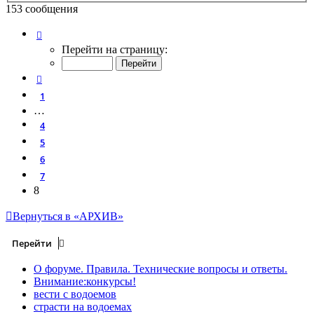
153 сообщения
Страница
8
из
8
Перейти на страницу:
Пред.
1
…
4
5
6
7
8
Вернуться в «АРХИВ»
Перейти
О форуме. Правила. Технические вопросы и ответы.
Внимание:конкурсы!
вести с водоемов
страсти на водоемах