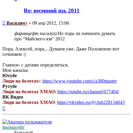
информация
пользователя
Re: весенний язь 2011
Василич+
Сообщение
Василич+
»
09 апр 2012, 15:06
фармацефт писал(а):
Не пора ли начинать думать
про "Майского язя" 2012
Пора, Алексей, пора... Думаем уже. Даже Положение вот
сочиняем :)
Главное- с датами определиться.
Мои каналы:
Ютубе
Люди на болотах:
:
https://www.youtube.com/c/a380master
Рутубе
Люди на болотах ХМАО:
https://rutube.ru/channel/677494/
ВК Видео
Люди на болотах ХМАО
:
https://vkvideo.ru/@club228134043
Вернуться
к
началу
фармацефт
Бывалый