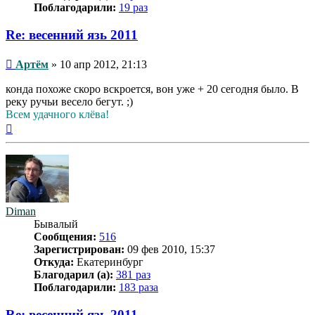
Поблагодарили:
19 раз
Re: весенний язь 2011
Сообщение
Артём
»
10 апр 2012, 21:13
конда похоже скоро вскроется, вон уже + 20 сегодня было. В
реку ручьи весело бегут. ;)
Всем удачного клёва!
Вернуться
к
началу
Diman
Бывалый
Сообщения:
516
Зарегистрирован:
09 фев 2010, 15:37
Откуда:
Екатеринбург
Благодарил (а):
381 раз
Поблагодарили:
183 раза
Re: весенний язь 2011