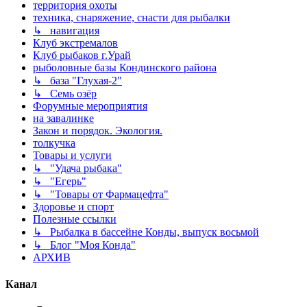
территория охоты
техника, снаряжение, снасти для рыбалки
↳ навигация
Клуб экстремалов
Клуб рыбаков г.Урай
рыболовные базы Кондинского района
↳ база "Глухая-2"
↳ Семь озёр
Форумные мероприятия
на завалинке
Закон и порядок. Экология.
толкучка
Товары и услуги
↳ "Удача рыбака"
↳ "Егерь"
↳ "Товары от Фармацефта"
Здоровье и спорт
Полезные ссылки
↳ Рыбалка в бассейне Конды, выпуск восьмой
↳ Блог "Моя Конда"
АРХИВ
Канал