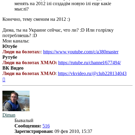
менять на 2012 iлi создадiм новую iлi еще какiе
мыслi?
Конечно, тему сменим на 2012 :)
Дима, ты на Украине сейчас, что ли? :D Или голрiлку
потребляешь? :D
Мои каналы:
Ютубе
Люди на болотах:
:
https://www.youtube.com/c/a380master
Рутубе
Люди на болотах ХМАО:
https://rutube.ru/channel/677494/
ВК Видео
Люди на болотах ХМАО
:
https://vkvideo.ru/@club228134043
Вернуться
к
началу
Diman
Бывалый
Сообщения:
516
Зарегистрирован:
09 фев 2010, 15:37