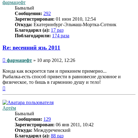
фармацефт
Бывалый
Сообщения:
292
Зарегистрирован:
01 июн 2010, 12:54
Откуда:
Екатеринбург-Эльмаш-Мортка-Сотник
Благодарил (а):
17 раз
Поблагодарили:
174 раза
Re: весенний язь 2011
Сообщение
фармацефт
»
10 апр 2012, 12:26
Конда как вскроется там и прикинем примерно...
Рыбалка-есть способ привести в равновесие духовное и
физическое, то бишь в гармонию душу и тело!
Вернуться
к
началу
Артём
Бывалый
Сообщения:
129
Зарегистрирован:
06 янв 2011, 10:42
Откуда:
Междуреченский
Благодарил (а):
88 раз