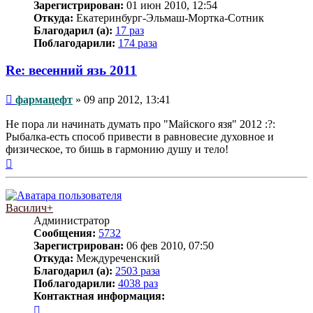
Зарегистрирован:
01 июн 2010, 12:54
Откуда:
Екатеринбург-Эльмаш-Мортка-Сотник
Благодарил (а):
17 раз
Поблагодарили:
174 раза
Re: весенний язь 2011
Сообщение
фармацефт
»
09 апр 2012, 13:41
Не пора ли начинать думать про "Майского язя" 2012 :?:
Рыбалка-есть способ привести в равновесие духовное и
физическое, то бишь в гармонию душу и тело!
Вернуться
к
началу
Василич+
Администратор
Сообщения:
5732
Зарегистрирован:
06 фев 2010, 07:50
Откуда:
Междуреченский
Благодарил (а):
2503 раза
Поблагодарили:
4038 раз
Контактная информация:
Контактная