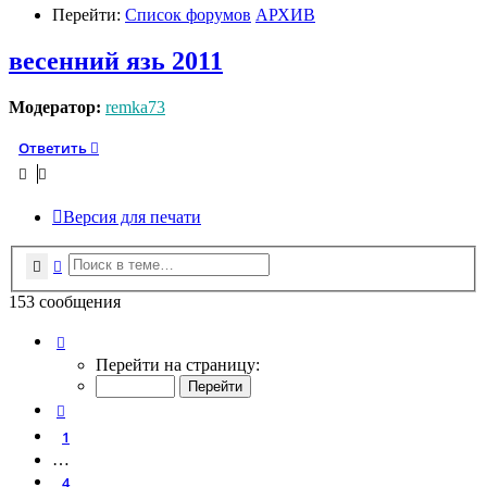
Перейти:
Список форумов
АРХИВ
весенний язь 2011
Модератор:
remka73
Ответить
Версия для печати
Поиск
Расширенный поиск
153 сообщения
Страница
8
из
8
Перейти на страницу:
Пред.
1
…
4