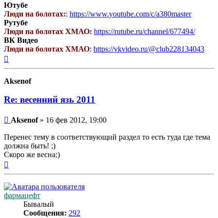
Ютубе
Люди на болотах:
:
https://www.youtube.com/c/a380master
Рутубе
Люди на болотах ХМАО:
https://rutube.ru/channel/677494/
ВК Видео
Люди на болотах ХМАО
:
https://vkvideo.ru/@club228134043
Вернуться
к
началу
Aksenof
Re: весенний язь 2011
Сообщение
Aksenof
»
16 фев 2012, 19:00
Перенес тему в соответствующий раздел то есть туда где тема
должна быть! ;)
Скоро же весна:)
Вернуться
к
началу
фармацефт
Бывалый
Сообщения:
292