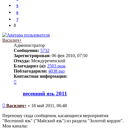
5
6
7
8
Василич+
Администратор
Сообщения:
5732
Зарегистрирован:
06 фев 2010, 07:50
Откуда:
Междуреченский
Благодарил (а):
2503 раза
Поблагодарили:
4038 раз
Контактная информация:
Контактная
информация
пользователя
весенний язь 2011
Василич+
Сообщение
Василич+
»
18 май 2011, 06:48
Переношу сюда сообщения, касающиеся мероприятия
"Весенний язь" ("Майский язь") из раздела "Золотой кордон".
Мои каналы: