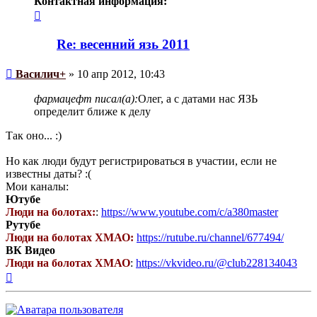
Контактная информация:
Контактная
информация
пользователя
Re: весенний язь 2011
Василич+
Сообщение
Василич+
»
10 апр 2012, 10:43
фармацефт писал(а):
Олег, а с датами нас ЯЗЬ
определит ближе к делу
Так оно... :)
Но как люди будут регистрироваться в участии, если не
известны даты? :(
Мои каналы:
Ютубе
Люди на болотах:
:
https://www.youtube.com/c/a380master
Рутубе
Люди на болотах ХМАО:
https://rutube.ru/channel/677494/
ВК Видео
Люди на болотах ХМАО
:
https://vkvideo.ru/@club228134043
Вернуться
к
началу