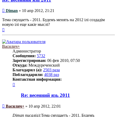
Сообщение
Diman
»
10 апр 2012, 21:21
Тема смущаетъ - 2011. Будемъ менять на 2012 iлi создадiм
новую iлi еще какiе мыслi?
Вернуться
к
началу
Василич+
Администратор
Сообщения:
5732
Зарегистрирован:
06 фев 2010, 07:50
Откуда:
Междуреченский
Благодарил (а):
2503 раза
Поблагодарили:
4038 раз
Контактная информация:
Контактная
информация
пользователя
Re: весенний язь 2011
Василич+
Сообщение
Василич+
»
10 апр 2012, 22:01
Diman писал(а):
Тема смущаетъ - 2011. Будемъ