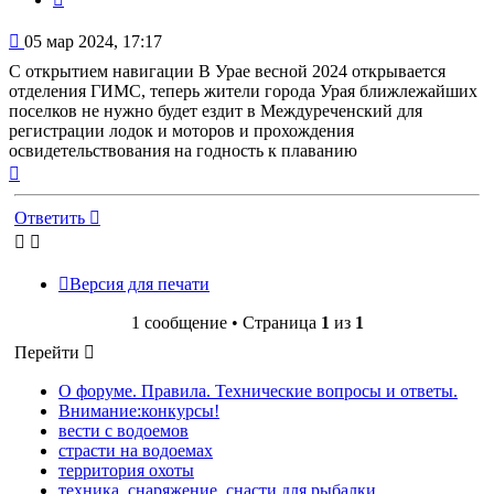
Сообщение
05 мар 2024, 17:17
С открытием навигации В Урае весной 2024 открывается
отделения ГИМС, теперь жители города Урая ближлежайших
поселков не нужно будет ездит в Междуреченский для
регистрации лодок и моторов и прохождения
освидетельствования на годность к плаванию
Вернуться
к
началу
Ответить
Версия для печати
1 сообщение • Страница
1
из
1
Перейти
О форуме. Правила. Технические вопросы и ответы.
Внимание:конкурсы!
вести с водоемов
страсти на водоемах
территория охоты
техника, снаряжение, снасти для рыбалки