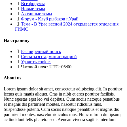
Все форумы
Новые темы
Активные темы
Форум - Клуб рыбаков г.Урай
Тема - В Урае весной 2024 открывается отделения
ГИМС
На страницу
Расширенный поиск
Связаться с администрацией
Удалить cookies
Часовой пояс:
UTC+05:00
About us
Lorem ipsum dolor sit amet, consectetur adipiscing elit. In porttitor
lectus quis mattis aliquet. Cras in nibh et eros porttitor facilisis.
Nunc egestas eget leo vel dapibus. Cum sociis natoque penatibus
et magnis dis parturient montes, nascetur ridiculus mus.
Suspendisse potenti. Cum sociis natoque penatibus et magnis dis
parturient montes, nascetur ridiculus mus. Nunc rutrum dui ipsum,
ac tincidunt felis pharetra sed. Aenean viverra sagittis interdum.