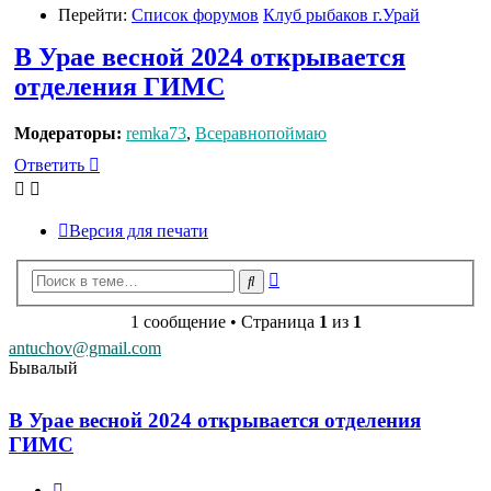
Перейти:
Список форумов
Клуб рыбаков г.Урай
В Урае весной 2024 открывается
отделения ГИМС
Модераторы:
remka73
,
Всеравнопоймаю
Ответить
Версия для печати
Расширенный
Поиск
поиск
1 сообщение • Страница
1
из
1
antuchov@gmail.com
Бывалый
В Урае весной 2024 открывается отделения
ГИМС
Цитата