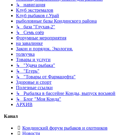
↳ навигация
Клуб экстремалов
Клуб рыбаков г.Урай
рыболовные базы Кондинского района
↳ база "Глухая-2"
↳ Семь озёр
Форумные мероприятия
на завалинке
Закон и порядок. Экология.
толкучка
Товары и услуги
↳ "Удача рыбака"
↳ "Егерь"
↳ "Товары от Фармацефта"
Здоровье и спорт
Полезные ссылки
↳ Рыбалка в бассейне Конды, выпуск восьмой
↳ Блог "Моя Конда"
АРХИВ
Канал
Кондинский форум рыбаков и охотников
Новости