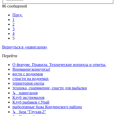
86 сообщений
Пред.
1
2
3
4
5
Вернуться в «навигация»
Перейти
О форуме. Правила. Технические вопросы и ответы.
Внимание:конкурсы!
вести с водоемов
страсти на водоемах
территория охоты
техника, снаряжение, снасти для рыбалки
↳ навигация
Клуб экстремалов
Клуб рыбаков г.Урай
рыболовные базы Кондинского района
↳ база "Глухая-2"