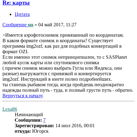
Re: карты
Цитата
Сообщение
sss
»
04 май 2017, 11:27
>Имеется аэрофотоснимок привязанный по координатам.
В каком формате снимок и координаты? Существует
программа img2ozf, как раз для подобных конвертаций в
формат OZI.
Если именно этот снимок непринципиален, то с SASPlanet
любой кусок карты или спутникового снимка
( причем снимок можно выбрать Гугла или Яндекса, они
разные) выгружается с привязкой и конвертируется
img2ozf. Инструкций в инете полно подробнейших.
ты станешь рыбаком тогда, когда пройдешь неоднократно
надежды полный путь - туда, и полный грусти путь - обратно.
Вернуться к началу
Lexa86
Начинающий
Сообщения:
7
Зарегистрирован:
14 июл 2016, 00:01
откуда:
Югорск