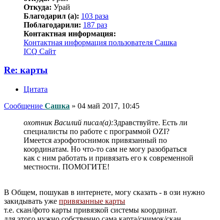
Откуда:
Урай
Благодарил (а):
103 раза
Поблагодарили:
187 раз
Контактная информация:
Контактная информация пользователя Сашка
ICQ
Сайт
Re: карты
Цитата
Сообщение
Сашка
»
04 май 2017, 10:45
охотник Василий писал(а):
Здравствуйте. Есть ли
специалисты по работе с программой OZI?
Имеется аэрофотоснимок привязанный по
координатам. Но что-то сам не могу разобраться
как с ним работать и привязать его к современной
местности. ПОМОГИТЕ!
В Общем, пошукав в интернете, могу сказать - в ози нужно
закидывать уже
привязанные карты
т.е. скан/фото карты привязкой системы координат.
для этого нужно собственно сама карта/снимок/скан