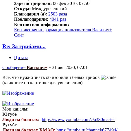
Зарегистрирован:
06 фев 2010, 07:50
Откуда:
Междуреченский
Благодарил (а):
2503 раза
Поблагодарили:
4041 раз
Контактная информация:
Контактная информация пользователя Василич+
Сайт
Re: За грибами...
Цитата
Сообщение
Василич+
»
31 авг 2020, 07:01
Всё, что нужно знать об изобилии белых грибов
(кликните по картинке для увеличения)
Мои каналы:
Ютубе
Люди на болотах:
:
https://www.youtube.com/c/a380master
Рутубе
Люди на болотах ХМАО:
https://rutube.ru/channel/677494/