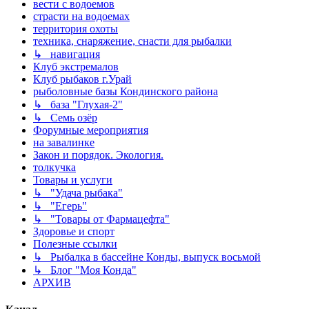
вести с водоемов
страсти на водоемах
территория охоты
техника, снаряжение, снасти для рыбалки
↳ навигация
Клуб экстремалов
Клуб рыбаков г.Урай
рыболовные базы Кондинского района
↳ база "Глухая-2"
↳ Семь озёр
Форумные мероприятия
на завалинке
Закон и порядок. Экология.
толкучка
Товары и услуги
↳ "Удача рыбака"
↳ "Егерь"
↳ "Товары от Фармацефта"
Здоровье и спорт
Полезные ссылки
↳ Рыбалка в бассейне Конды, выпуск восьмой
↳ Блог "Моя Конда"
АРХИВ