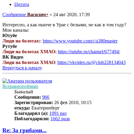
Цитата
Сообщение
Василич+
»
24 авг 2020, 17:39
Интересно, а как нынче в Урае с белыми, не как в том году?
Мои каналы:
Ютубе
Люди на болотах:
:
https://www.youtube.com/c/a380master
Рутубе
Люди на болотах ХМАО:
https://rutube.ru/channel/677494/
ВК Видео
Люди на болотах ХМАО
:
https://vkvideo.ru/@club228134043
Вернуться к началу
Всеравнопоймаю
Бывалый
Сообщения:
966
Зарегистрирован:
26 фев 2010, 10:15
откуда:
Екатеринбург
Благодарил (а):
1091 раз
Поблагодарили:
1662 раза
Re: За грибами...