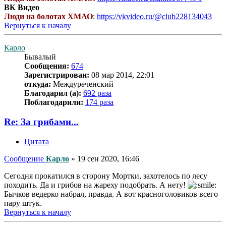
ВК Видео
Люди на болотах ХМАО
:
https://vkvideo.ru/@club228134043
Вернуться к началу
Карло
Бывалый
Сообщения:
674
Зарегистрирован:
08 мар 2014, 22:01
откуда:
Междуреченский
Благодарил (а):
692 раза
Поблагодарили:
174 раза
Re: За грибами...
Цитата
Сообщение
Карло
»
19 сен 2020, 16:46
Сегодня прокатился в сторону Мортки, захотелось по лесу
походить. Да и грибов на жареху подобрать. А нету!
Бычков ведерко набрал, правда. А вот красноголовиков всего
пару штук.
Вернуться к началу