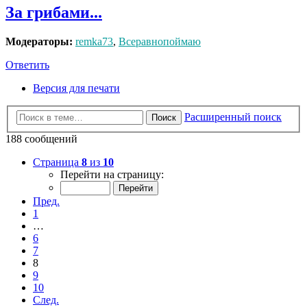
За грибами...
Модераторы:
remka73
,
Всеравнопоймаю
Ответить
Версия для печати
Расширенный поиск
Поиск
188 сообщений
Страница
8
из
10
Перейти на страницу:
Пред.
1
…
6
7
8
9
10
След.