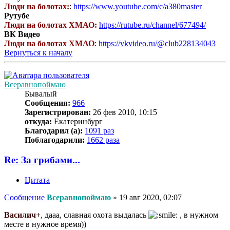
Люди на болотах:
:
https://www.youtube.com/c/a380master
Рутубе
Люди на болотах ХМАО:
https://rutube.ru/channel/677494/
ВК Видео
Люди на болотах ХМАО
:
https://vkvideo.ru/@club228134043
Вернуться к началу
Всеравнопоймаю
Бывалый
Сообщения:
966
Зарегистрирован:
26 фев 2010, 10:15
откуда:
Екатеринбург
Благодарил (а):
1091 раз
Поблагодарили:
1662 раза
Re: За грибами...
Цитата
Сообщение
Всеравнопоймаю
»
19 авг 2020, 02:07
Василич+
, дааа, славная охота выдалась
, в нужном
месте в нужное время))