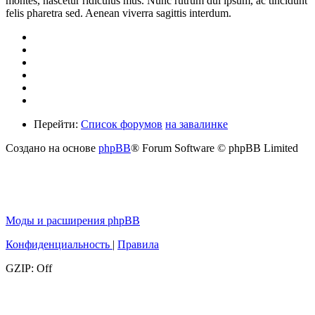
montes, nascetur ridiculus mus. Nunc rutrum dui ipsum, ac tincidunt
felis pharetra sed. Aenean viverra sagittis interdum.
Перейти:
Список форумов
на завалинке
Создано на основе
phpBB
® Forum Software © phpBB Limited
Моды и расширения phpBB
Конфиденциальность
|
Правила
GZIP: Off