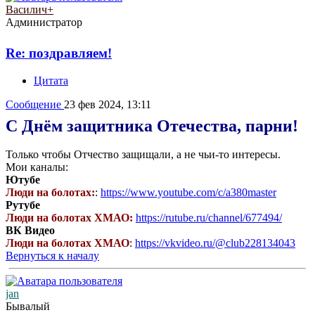
Василич+
Администратор
Re: поздравляем!
Цитата
Сообщение
23 фев 2024, 13:11
С Днём защитника Отечества, парни!
Только чтобы Отчество защищали, а не чьи-то интересы.
Мои каналы:
Ютубе
Люди на болотах:
:
https://www.youtube.com/c/a380master
Рутубе
Люди на болотах ХМАО:
https://rutube.ru/channel/677494/
ВК Видео
Люди на болотах ХМАО
:
https://vkvideo.ru/@club228134043
Вернуться к началу
jan
Бывалый