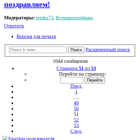
поздравляем!
Модераторы:
remka73
,
Всеравнопоймаю
Ответить
Версия для печати
Расширенный поиск
Поиск
1044 сообщения
Страница
51
из
53
Перейти на страницу:
Пред.
1
…
49
50
51
52
53
След.