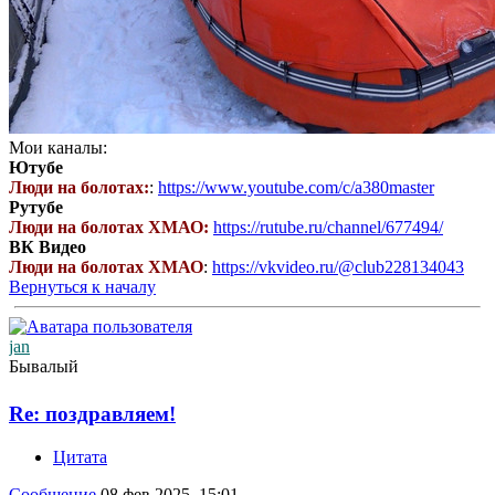
Мои каналы:
Ютубе
Люди на болотах:
:
https://www.youtube.com/c/a380master
Рутубе
Люди на болотах ХМАО:
https://rutube.ru/channel/677494/
ВК Видео
Люди на болотах ХМАО
:
https://vkvideo.ru/@club228134043
Вернуться к началу
jan
Бывалый
Re: поздравляем!
Цитата
Сообщение
08 фев 2025, 15:01