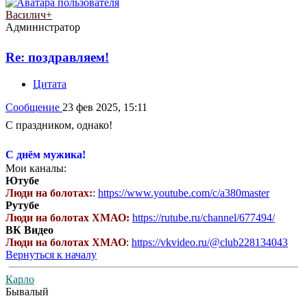
Василич+
Администратор
Re: поздравляем!
Цитата
Сообщение
23 фев 2025, 15:11
С праздником, однако!
С днём мужика!
Мои каналы:
Ютубе
Люди на болотах:
:
https://www.youtube.com/c/a380master
Рутубе
Люди на болотах ХМАО:
https://rutube.ru/channel/677494/
ВК Видео
Люди на болотах ХМАО
:
https://vkvideo.ru/@club228134043
Вернуться к началу
Карло
Бывалый