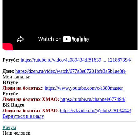
Рутубе:
https://rutube.ru/video/4a089434df51639 ... 121867394/
Дзен
:
https://dzen.ru/video/watch/677a3e87201bfe3a5b1ae8fe
Мои каналы:
Ютубе
Люди на болотах:
:
https://www.youtube.com/c/a380master
Рутубе
Люди на болотах ХМАО:
https://rutube.ru/channel/677494/
ВК Видео
Люди на болотах ХМАО
:
https://vkvideo.ru/@club228134043
Вернуться к началу
Качум
Наш человек