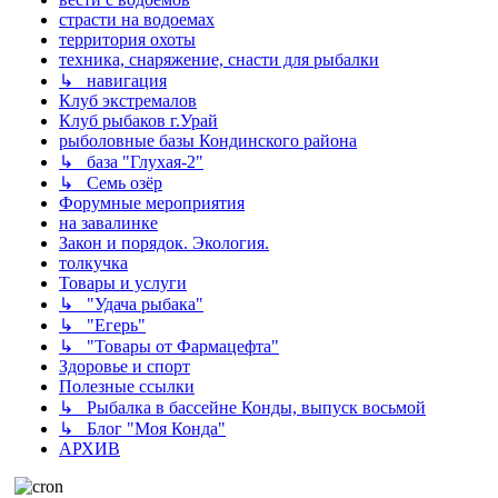
страсти на водоемах
территория охоты
техника, снаряжение, снасти для рыбалки
↳ навигация
Клуб экстремалов
Клуб рыбаков г.Урай
рыболовные базы Кондинского района
↳ база "Глухая-2"
↳ Семь озёр
Форумные мероприятия
на завалинке
Закон и порядок. Экология.
толкучка
Товары и услуги
↳ "Удача рыбака"
↳ "Егерь"
↳ "Товары от Фармацефта"
Здоровье и спорт
Полезные ссылки
↳ Рыбалка в бассейне Конды, выпуск восьмой
↳ Блог "Моя Конда"
АРХИВ