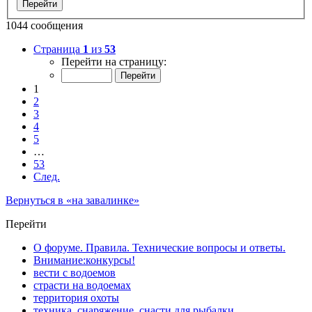
1044 сообщения
Страница
1
из
53
Перейти на страницу:
1
2
3
4
5
…
53
След.
Вернуться в «на завалинке»
Перейти
О форуме. Правила. Технические вопросы и ответы.
Внимание:конкурсы!
вести с водоемов
страсти на водоемах
территория охоты
техника, снаряжение, снасти для рыбалки