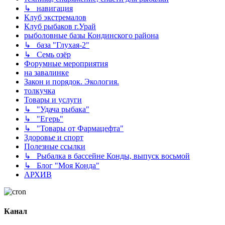
↳ навигация
Клуб экстремалов
Клуб рыбаков г.Урай
рыболовные базы Кондинского района
↳ база "Глухая-2"
↳ Семь озёр
Форумные мероприятия
на завалинке
Закон и порядок. Экология.
толкучка
Товары и услуги
↳ "Удача рыбака"
↳ "Егерь"
↳ "Товары от Фармацефта"
Здоровье и спорт
Полезные ссылки
↳ Рыбалка в бассейне Конды, выпуск восьмой
↳ Блог "Моя Конда"
АРХИВ
Канал