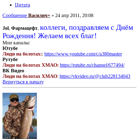
Цитата
Сообщение
Василич+
»
24 апр 2011, 20:08
коллеги, поздравляем с Днём
Jol
,
Фармацефт
,
Рождения! Желаем всех благ!
Мои каналы:
Ютубе
Люди на болотах:
:
https://www.youtube.com/c/a380master
Рутубе
Люди на болотах ХМАО:
https://rutube.ru/channel/677494/
ВК Видео
Люди на болотах ХМАО
:
https://vkvideo.ru/@club228134043
Вернуться к началу