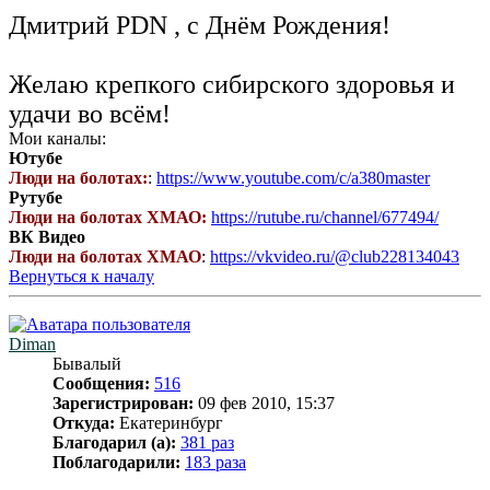
Дмитрий PDN , с Днём Рождения!
Желаю крепкого сибирского здоровья и
удачи во всём!
Мои каналы:
Ютубе
Люди на болотах:
:
https://www.youtube.com/c/a380master
Рутубе
Люди на болотах ХМАО:
https://rutube.ru/channel/677494/
ВК Видео
Люди на болотах ХМАО
:
https://vkvideo.ru/@club228134043
Вернуться к началу
Diman
Бывалый
Сообщения:
516
Зарегистрирован:
09 фев 2010, 15:37
Откуда:
Екатеринбург
Благодарил (а):
381 раз
Поблагодарили:
183 раза