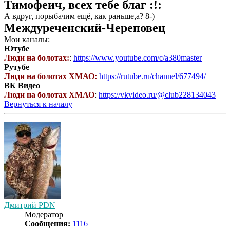
Тимофеич, всех тебе благ :!:
А вдруг, порыбачим ещё, как раньше,а? 8-)
Междуреченский-Череповец
Мои каналы:
Ютубе
Люди на болотах:
:
https://www.youtube.com/c/a380master
Рутубе
Люди на болотах ХМАО:
https://rutube.ru/channel/677494/
ВК Видео
Люди на болотах ХМАО
:
https://vkvideo.ru/@club228134043
Вернуться к началу
Дмитрий PDN
Модератор
Сообщения:
1116