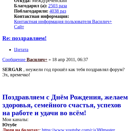
Откуда:
Междуреченский
Благодарил (а):
2503 раза
Поблагодарили:
4038 раз
Контактная информация:
Контактная информация пользователя Василич+
Сайт
Re: поздравляем!
Цитата
Сообщение
Василич+
»
18 апр 2011, 06:37
SERGAR
, неужели год прошёл как тебя поздравлял форум?
Эх, времечко!
Поздравляем с Днём Рождения, желаем
здоровья, семейного счастья, успехов
на работе и удачи во всём!
Мои каналы:
Ютубе
Люди на болотах:
:
https://www.youtube.com/c/a380master