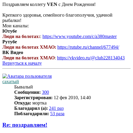
Поздравляем коллегу
VEN
с Днем Рождения!
Крепкого здоровья, семейного благополучия, удачной
рыбалки!
Мои каналы:
Ютубе
Люди на болотах:
:
https://www.youtube.com/c/a380master
Рутубе
Люди на болотах ХМАО:
https://rutube.ru/channel/677494/
ВК Видео
Люди на болотах ХМАО
:
https://vkvideo.ru/@club228134043
Вернуться к началу
сахатый
Бывалый
Сообщения:
300
Зарегистрирован:
12 фев 2010, 14:40
Откуда:
мортка
Благодарил (а):
241 раз
Поблагодарили:
53 раза
Re: поздравляем!