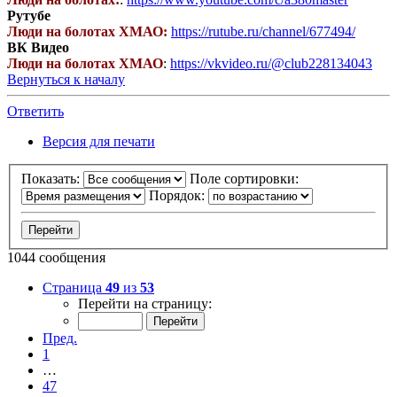
Рутубе
Люди на болотах ХМАО:
https://rutube.ru/channel/677494/
ВК Видео
Люди на болотах ХМАО
:
https://vkvideo.ru/@club228134043
Вернуться к началу
Ответить
Версия для печати
Показать:
Поле сортировки:
Порядок:
1044 сообщения
Страница
49
из
53
Перейти на страницу:
Пред.
1
…
47