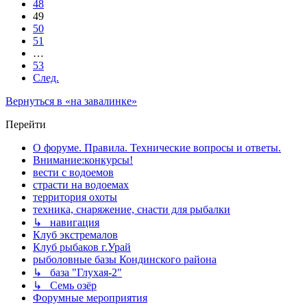
48
49
50
51
…
53
След.
Вернуться в «на завалинке»
Перейти
О форуме. Правила. Технические вопросы и ответы.
Внимание:конкурсы!
вести с водоемов
страсти на водоемах
территория охоты
техника, снаряжение, снасти для рыбалки
↳ навигация
Клуб экстремалов
Клуб рыбаков г.Урай
рыболовные базы Кондинского района
↳ база "Глухая-2"
↳ Семь озёр
Форумные мероприятия