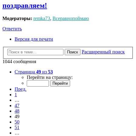
поздравляем!
Модераторы:
remka73
,
Всеравнопоймаю
Ответить
Версия для печати
Расширенный поиск
Поиск
1044 сообщения
Страница
49
из
53
Перейти на страницу:
Пред.
1
…
47
48
49
50
51
…