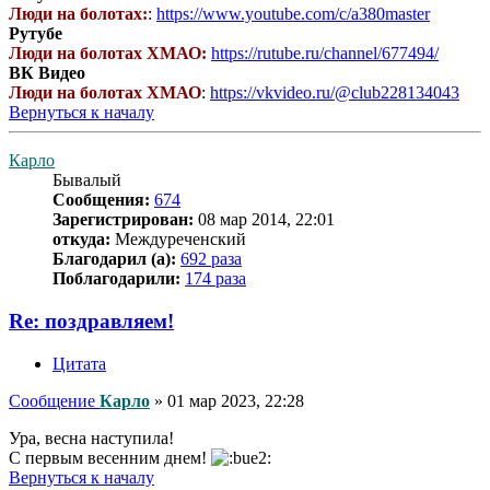
Люди на болотах:
:
https://www.youtube.com/c/a380master
Рутубе
Люди на болотах ХМАО:
https://rutube.ru/channel/677494/
ВК Видео
Люди на болотах ХМАО
:
https://vkvideo.ru/@club228134043
Вернуться к началу
Карло
Бывалый
Сообщения:
674
Зарегистрирован:
08 мар 2014, 22:01
откуда:
Междуреченский
Благодарил (а):
692 раза
Поблагодарили:
174 раза
Re: поздравляем!
Цитата
Сообщение
Карло
»
01 мар 2023, 22:28
Ура, весна наступила!
С первым весенним днем!
Вернуться к началу