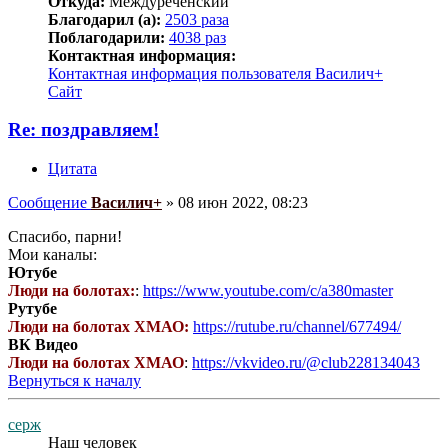
Откуда:
Междуреченский
Благодарил (а):
2503 раза
Поблагодарили:
4038 раз
Контактная информация:
Контактная информация пользователя Василич+
Сайт
Re: поздравляем!
Цитата
Сообщение
Василич+
»
08 июн 2022, 08:23
Спасибо, парни!
Мои каналы:
Ютубе
Люди на болотах:
:
https://www.youtube.com/c/a380master
Рутубе
Люди на болотах ХМАО:
https://rutube.ru/channel/677494/
ВК Видео
Люди на болотах ХМАО
:
https://vkvideo.ru/@club228134043
Вернуться к началу
серж
Наш человек