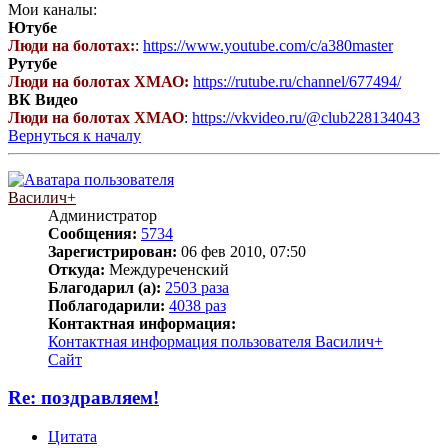
Мои каналы:
Ютубе
Люди на болотах:
:
https://www.youtube.com/c/a380master
Рутубе
Люди на болотах ХМАО:
https://rutube.ru/channel/677494/
ВК Видео
Люди на болотах ХМАО
:
https://vkvideo.ru/@club228134043
Вернуться к началу
Василич+
Администратор
Сообщения:
5734
Зарегистрирован:
06 фев 2010, 07:50
Откуда:
Междуреченский
Благодарил (а):
2503 раза
Поблагодарили:
4038 раз
Контактная информация:
Контактная информация пользователя Василич+
Сайт
Re: поздравляем!
Цитата