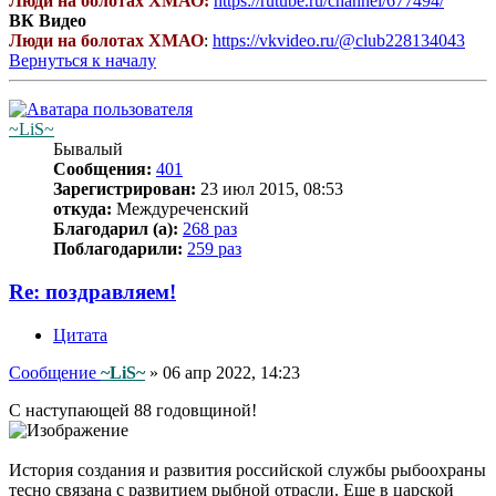
Люди на болотах ХМАО:
https://rutube.ru/channel/677494/
ВК Видео
Люди на болотах ХМАО
:
https://vkvideo.ru/@club228134043
Вернуться к началу
~LiS~
Бывалый
Сообщения:
401
Зарегистрирован:
23 июл 2015, 08:53
откуда:
Междуреченский
Благодарил (а):
268 раз
Поблагодарили:
259 раз
Re: поздравляем!
Цитата
Сообщение
~LiS~
»
06 апр 2022, 14:23
С наступающей 88 годовщиной!
История создания и развития российской службы рыбоохраны
тесно связана с развитием рыбной отрасли. Еще в царской