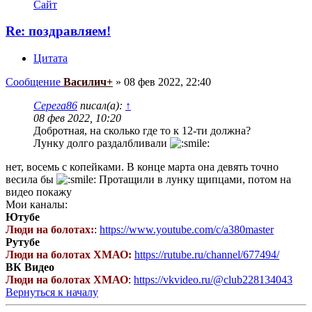
Сайт
Re: поздравляем!
Цитата
Сообщение
Василич+
»
08 фев 2022, 22:40
Серега86
писал(а):
↑
08 фев 2022, 10:20
Добротная, на сколько где то к 12-ти должна?
Лунку долго раздалбливали
нет, восемь с копейками. В конце марта она девять точно
весила бы
Протащили в лунку щипцами, потом на
видео покажу
Мои каналы:
Ютубе
Люди на болотах:
:
https://www.youtube.com/c/a380master
Рутубе
Люди на болотах ХМАО:
https://rutube.ru/channel/677494/
ВК Видео
Люди на болотах ХМАО
:
https://vkvideo.ru/@club228134043
Вернуться к началу