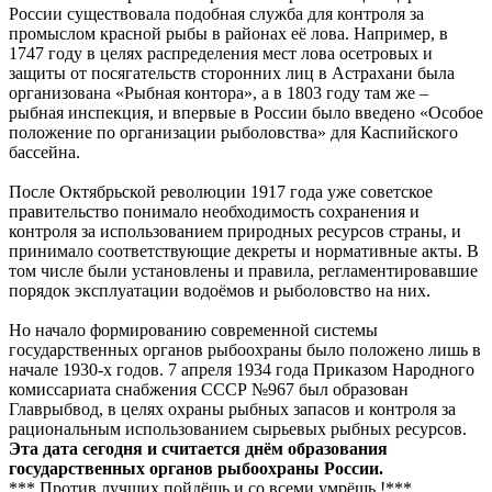
России существовала подобная служба для контроля за
промыслом красной рыбы в районах её лова. Например, в
1747 году в целях распределения мест лова осетровых и
защиты от посягательств сторонних лиц в Астрахани была
организована «Рыбная контора», а в 1803 году там же –
рыбная инспекция, и впервые в России было введено «Особое
положение по организации рыболовства» для Каспийского
бассейна.
После Октябрьской революции 1917 года уже советское
правительство понимало необходимость сохранения и
контроля за использованием природных ресурсов страны, и
принимало соответствующие декреты и нормативные акты. В
том числе были установлены и правила, регламентировавшие
порядок эксплуатации водоёмов и рыболовство на них.
Но начало формированию современной системы
государственных органов рыбоохраны было положено лишь в
начале 1930-х годов. 7 апреля 1934 года Приказом Народного
комиссариата снабжения СССР №967 был образован
Главрыбвод, в целях охраны рыбных запасов и контроля за
рациональным использованием сырьевых рыбных ресурсов.
Эта дата сегодня и считается днём образования
государственных органов рыбоохраны России.
*** Против лучших пойдёшь и со всеми умрёшь !***