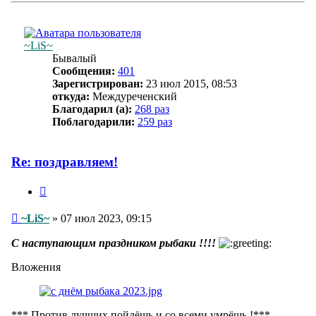
началу
~LiS~
Бывалый
Сообщения:
401
Зарегистрирован:
23 июл 2015, 08:53
откуда:
Междуреченский
Благодарил (а):
268 раз
Поблагодарили:
259 раз
Re: поздравляем!
Цитата
Сообщение
~LiS~
»
07 июл 2023, 09:15
С наступающим праздником рыбаки !!!!
Вложения
*** Против лучших пойдёшь и со всеми умрёшь !***