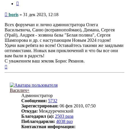
Цитата
Сообщение
boris
»
31 дек 2023, 12:18
Всех форумчан и лично администратора Олега
Васильевича, Саню (всеравнопоймаю), Димана, Сергея
(Урай), Андрея - зозяина базы "Белая поляна", Сергея
Шампорова и др. с наступающим Новым 2024 годом!
Удачи вам ребята во всем! Оставайтесь такими же заядлыми
оптимистами. Новых вам приключений и что бы все они
вам были в радость!
С уважением ваш земляк Борис Рязанов.
Вернуться
к
началу
Василич+
Администратор
Сообщения:
5732
Зарегистрирован:
06 фев 2010, 07:50
Откуда:
Междуреченский
Благодарил (а):
2503 раза
Поблагодарили:
4038 раз
Контактная информация: