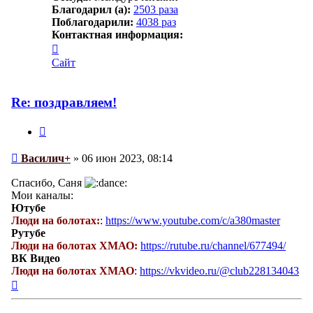
Благодарил (а):
2503 раза
Поблагодарили:
4038 раз
Контактная информация:
Контактная
информация
Сайт
пользователя
Василич+
Re: поздравляем!
Цитата
Сообщение
Василич+
»
06 июн 2023, 08:14
Спасибо, Саня
Мои каналы:
Ютубе
Люди на болотах:
:
https://www.youtube.com/c/a380master
Рутубе
Люди на болотах ХМАО:
https://rutube.ru/channel/677494/
ВК Видео
Люди на болотах ХМАО
:
https://vkvideo.ru/@club228134043
Вернуться
к
началу