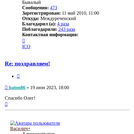
Бывалый
Сообщения:
473
Зарегистрирован:
11 май 2010, 11:00
Откуда:
Междуреченский
Благодарил (а):
4 раза
Поблагодарили:
243 раза
Контактная информация:
Контактная
информация
ICQ
пользователя
baton86
Re: поздравляем!
Цитата
Сообщение
baton86
»
19 июн 2023, 18:00
Спасибо Олег!
Вернуться
к
началу
Василич+
Администратор