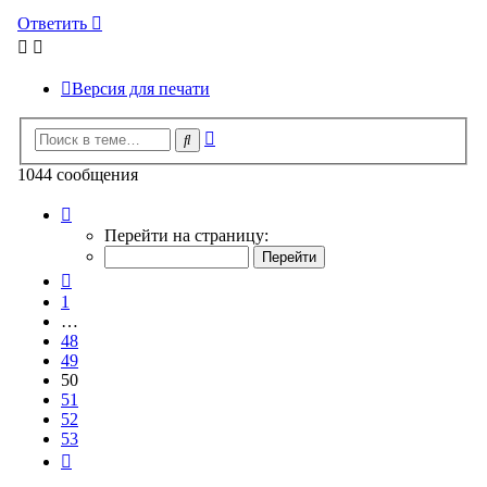
Ответить
Версия для печати
Расширенный
Поиск
поиск
1044 сообщения
Страница
50
Перейти на страницу:
из
53
Пред.
1
…
48
49
50
51
52
53
След.