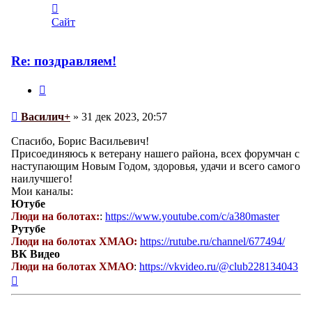
Контактная
информация
Сайт
пользователя
Василич+
Re: поздравляем!
Цитата
Сообщение
Василич+
»
31 дек 2023, 20:57
Спасибо, Борис Васильевич!
Присоединяюсь к ветерану нашего района, всех форумчан с
наступающим Новым Годом, здоровья, удачи и всего самого
наилучшего!
Мои каналы:
Ютубе
Люди на болотах:
:
https://www.youtube.com/c/a380master
Рутубе
Люди на болотах ХМАО:
https://rutube.ru/channel/677494/
ВК Видео
Люди на болотах ХМАО
:
https://vkvideo.ru/@club228134043
Вернуться
к
началу