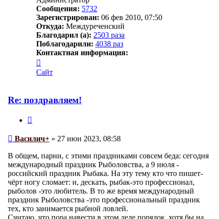
Сообщения:
5732
Зарегистрирован:
06 фев 2010, 07:50
Откуда:
Междуреченский
Благодарил (а):
2503 раза
Поблагодарили:
4038 раз
Контактная информация:
Контактная
информация
Сайт
пользователя
Василич+
Re: поздравляем!
Цитата
Сообщение
Василич+
»
27 июн 2023, 08:58
В общем, парни, с этими праздниками совсем беда: сегодня
международный праздник Рыболовства, а 9 июля -
российский праздник Рыбака. На эту тему кто что пишет-
чёрт ногу сломает: и, дескать, рыбак-это профессионал,
рыболов -это любитель. В то же время международный
праздник Рыболовства -это профессиональный праздник
тех, кто занимается рыбной ловлей.
Считаю, что пора навести в этом деле порядок, хотя бы на