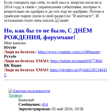
Если говорить про себя, то мой пыл и энергия погасли в
2014 году, в связи с украинскими событиями, которые я
решительно не одобрял и до сих пор не одобряю. Потом и
урайские парни ушли в свой раздел во "В контакте". И
остальным стало лень писать
Но, как бы то не было, С ДНЁМ
РОЖДЕНИЯ, форумчане!
Мои каналы:
Ютубе
Люди на болотах:
:
https://www.youtube.com/c/a380master
Рутубе
Люди на болотах ХМАО:
https://rutube.ru/channel/677494/
ВК Видео
Люди на болотах ХМАО
:
https://vkvideo.ru/@club228134043
Вернуться
к
началу
Трофим
Бывалый
Сообщения:
414
Зарегистрирован:
02 май 2010, 19:58