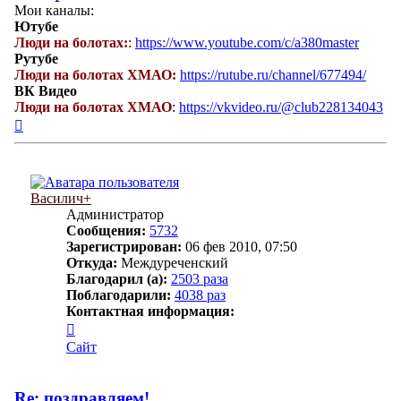
Мои каналы:
Ютубе
Люди на болотах:
:
https://www.youtube.com/c/a380master
Рутубе
Люди на болотах ХМАО:
https://rutube.ru/channel/677494/
ВК Видео
Люди на болотах ХМАО
:
https://vkvideo.ru/@club228134043
Вернуться
к
началу
Василич+
Администратор
Сообщения:
5732
Зарегистрирован:
06 фев 2010, 07:50
Откуда:
Междуреченский
Благодарил (а):
2503 раза
Поблагодарили:
4038 раз
Контактная информация:
Контактная
информация
Сайт
пользователя
Василич+
Re: поздравляем!