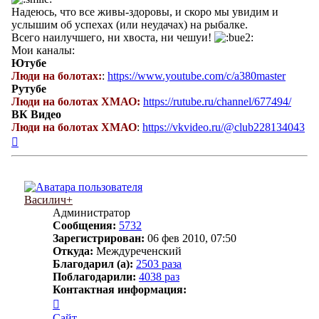
Надеюсь, что все живы-здоровы, и скоро мы увидим и
услышим об успехах (или неудачах) на рыбалке.
Всего наилучшего, ни хвоста, ни чешуи!
Мои каналы:
Ютубе
Люди на болотах:
:
https://www.youtube.com/c/a380master
Рутубе
Люди на болотах ХМАО:
https://rutube.ru/channel/677494/
ВК Видео
Люди на болотах ХМАО
:
https://vkvideo.ru/@club228134043
Вернуться
к
началу
Василич+
Администратор
Сообщения:
5732
Зарегистрирован:
06 фев 2010, 07:50
Откуда:
Междуреченский
Благодарил (а):
2503 раза
Поблагодарили:
4038 раз
Контактная информация:
Контактная
информация
Сайт