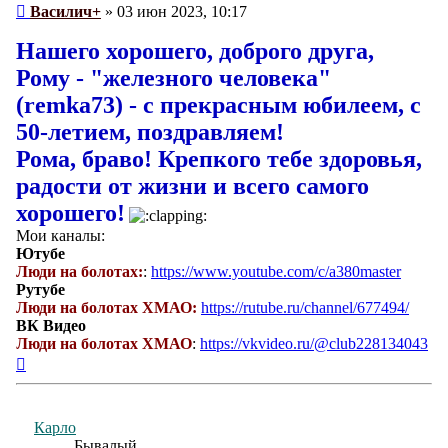
Сообщение
Василич+
»
03 июн 2023, 10:17
Нашего хорошего, доброго друга,
Рому - "железного человека"
(
remka73
) - с прекрасным юбилеем, с
50-летием, поздравляем!
Рома, браво! Крепкого тебе здоровья,
радости от жизни и всего самого
хорошего!
Мои каналы:
Ютубе
Люди на болотах:
:
https://www.youtube.com/c/a380master
Рутубе
Люди на болотах ХМАО:
https://rutube.ru/channel/677494/
ВК Видео
Люди на болотах ХМАО
:
https://vkvideo.ru/@club228134043
Вернуться
к
началу
Карло
Бывалый