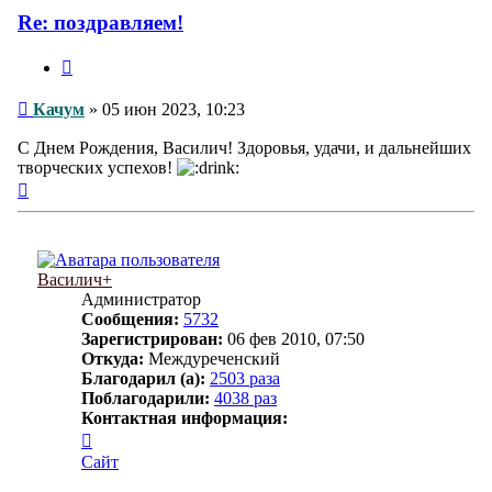
Re: поздравляем!
Цитата
Сообщение
Качум
»
05 июн 2023, 10:23
С Днем Рождения, Василич! Здоровья, удачи, и дальнейших
творческих успехов!
Вернуться
к
началу
Василич+
Администратор
Сообщения:
5732
Зарегистрирован:
06 фев 2010, 07:50
Откуда:
Междуреченский
Благодарил (а):
2503 раза
Поблагодарили:
4038 раз
Контактная информация:
Контактная
информация
Сайт
пользователя