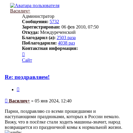
Василич+
Администратор
Сообщения:
5732
Зарегистрирован:
06 фев 2010, 07:50
Откуда:
Междуреченский
Благодарил (а):
2503 раза
Поблагодарили:
4038 раз
Контактная информация:
Контактная
информация
Сайт
пользователя
Василич+
Re: поздравляем!
Цитата
Сообщение
Василич+
»
05 янв 2024, 12:40
Парни, поздравляю со всеми прошедшими и
наступающими праздниками, которых в России немало.
Вижу, что в посёлке стали ходить машины-значит, народ
возвращается из праздничной комы к нормальной жизни.