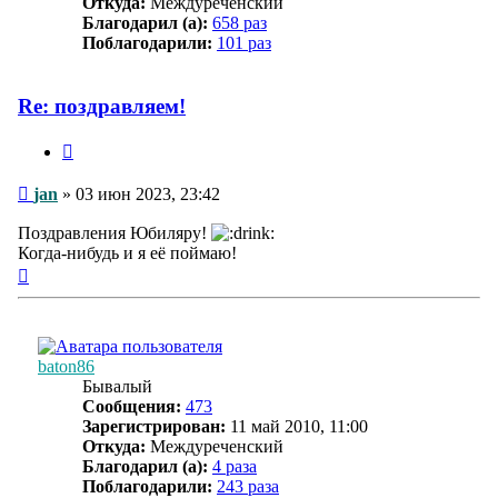
Откуда:
Междуреченский
Благодарил (а):
658 раз
Поблагодарили:
101 раз
Re: поздравляем!
Цитата
Сообщение
jan
»
03 июн 2023, 23:42
Поздравления Юбиляру!
Когда-нибудь и я её поймаю!
Вернуться
к
началу
baton86
Бывалый
Сообщения:
473
Зарегистрирован:
11 май 2010, 11:00
Откуда:
Междуреченский
Благодарил (а):
4 раза
Поблагодарили:
243 раза