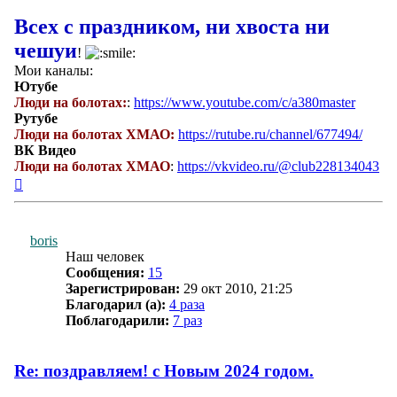
Всех с праздником, ни хвоста ни
чешуи
!
Мои каналы:
Ютубе
Люди на болотах:
:
https://www.youtube.com/c/a380master
Рутубе
Люди на болотах ХМАО:
https://rutube.ru/channel/677494/
ВК Видео
Люди на болотах ХМАО
:
https://vkvideo.ru/@club228134043
Вернуться
к
началу
boris
Наш человек
Сообщения:
15
Зарегистрирован:
29 окт 2010, 21:25
Благодарил (а):
4 раза
Поблагодарили:
7 раз
Re: поздравляем! с Новым 2024 годом.