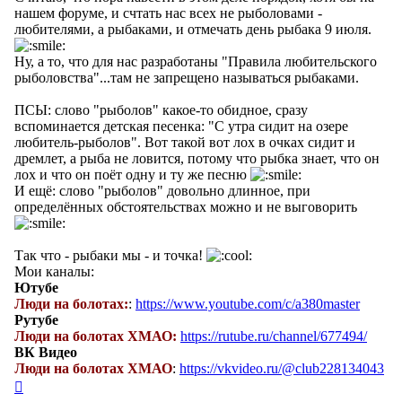
нашем форуме, и счтать нас всех не рыболовами -
любителями, а рыбаками, и отмечать день рыбака 9 июля.
Ну, а то, что для нас разработаны "Правила любительского
рыболовства"...там не запрещено называться рыбаками.
ПСЫ: слово "рыболов" какое-то обидное, сразу
вспоминается детская песенка: "С утра сидит на озере
любитель-рыболов". Вот такой вот лох в очках сидит и
дремлет, а рыба не ловится, потому что рыбка знает, что он
лох и что он поёт одну и ту же песню
И ещё: слово "рыболов" довольно длинное, при
определённых обстоятельствах можно и не выговорить
Так что - рыбаки мы - и точка!
Мои каналы:
Ютубе
Люди на болотах:
:
https://www.youtube.com/c/a380master
Рутубе
Люди на болотах ХМАО:
https://rutube.ru/channel/677494/
ВК Видео
Люди на болотах ХМАО
:
https://vkvideo.ru/@club228134043
Вернуться
к