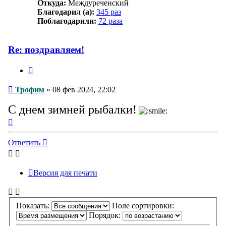
Откуда:
Междуреченский
Благодарил (а):
345 раз
Поблагодарили:
72 раза
Re: поздравляем!
Цитата
Сообщение
Трофим
»
08 фев 2024, 22:02
С днем зимней рыбалки!
Вернуться
к
началу
Ответить
Версия для печати
Показать:
Поле сортировки:
Порядок: