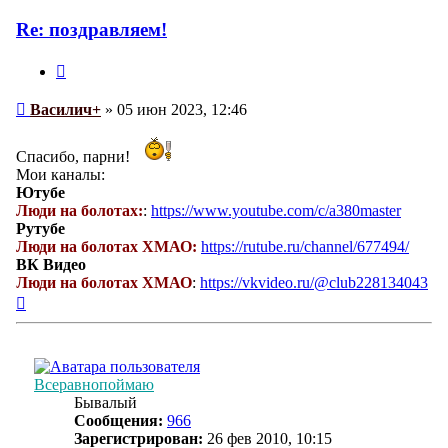
Василич+
Re: поздравляем!
Цитата
Сообщение
Василич+
»
05 июн 2023, 12:46
Спасибо, парни!
Мои каналы:
Ютубе
Люди на болотах:
:
https://www.youtube.com/c/a380master
Рутубе
Люди на болотах ХМАО:
https://rutube.ru/channel/677494/
ВК Видео
Люди на болотах ХМАО
:
https://vkvideo.ru/@club228134043
Вернуться
к
началу
Всеравнопоймаю
Бывалый
Сообщения:
966
Зарегистрирован:
26 фев 2010, 10:15