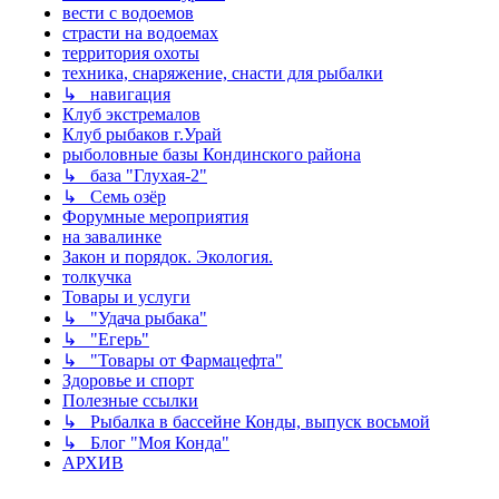
вести с водоемов
страсти на водоемах
территория охоты
техника, снаряжение, снасти для рыбалки
↳ навигация
Клуб экстремалов
Клуб рыбаков г.Урай
рыболовные базы Кондинского района
↳ база "Глухая-2"
↳ Семь озёр
Форумные мероприятия
на завалинке
Закон и порядок. Экология.
толкучка
Товары и услуги
↳ "Удача рыбака"
↳ "Егерь"
↳ "Товары от Фармацефта"
Здоровье и спорт
Полезные ссылки
↳ Рыбалка в бассейне Конды, выпуск восьмой
↳ Блог "Моя Конда"
АРХИВ