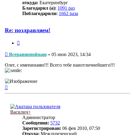
откуда:
Екатеринбург
Благодарил (а):
1091 раз
Поблагодарили:
1662 раза
Re: поздравляем!
Цитата
Сообщение
Всеравнопоймаю
»
05 июн 2023, 14:34
Олег, с именинами!!! Всего тебе наиотличнейшего!!!
Вернуться
к
началу
Василич+
Администратор
Сообщения:
5732
Зарегистрирован:
06 фев 2010, 07:50
Откуда:
Междуреченский