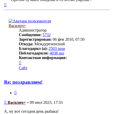
Вернуться
к
началу
Василич+
Администратор
Сообщения:
5732
Зарегистрирован:
06 фев 2010, 07:50
Откуда:
Междуреченский
Благодарил (а):
2503 раза
Поблагодарили:
4038 раз
Контактная информация:
Контактная
информация
Сайт
пользователя
Василич+
Re: поздравляем!
Цитата
Сообщение
Василич+
»
09 июл 2023, 17:33
А, ну вот сегодня день рыбака!