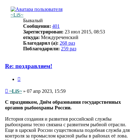
~LiS~
Бывалый
Сообщения:
401
Зарегистрирован:
23 июл 2015, 08:53
откуда:
Междуреченский
Благодарил (а):
268 раз
Поблагодарили:
259 раз
Re: поздравляем!
Цитата
Сообщение
~LiS~
»
07 апр 2023, 15:59
С праздником, Днём образования государственных
органов рыбоохраны России.
История создания и развития российской службы
рыбоохраны тесно связана с развитием рыбной отрасли.
Еще в царской России существовала подобная служба для
контроля за промыслом красной рыбы в районах её лова.