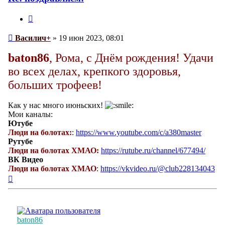
Цитата
Сообщение
Василич+
»
19 июн 2023, 08:01
baton86
, Рома, с Днём рождения! Удачи
во всех делах, крепкого здоровья,
больших трофеев!
Как у нас много июньских!
Мои каналы:
Ютубе
Люди на болотах:
:
https://www.youtube.com/c/a380master
Рутубе
Люди на болотах ХМАО:
https://rutube.ru/channel/677494/
ВК Видео
Люди на болотах ХМАО
:
https://vkvideo.ru/@club228134043
Вернуться
к
началу
baton86