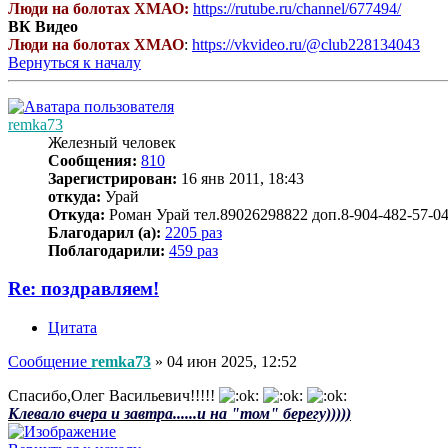
Люди на болотах ХМАО:
https://rutube.ru/channel/677494/
ВК Видео
Люди на болотах ХМАО
:
https://vkvideo.ru/@club228134043
Вернуться к началу
remka73
Железный человек
Сообщения:
810
Зарегистрирован:
16 янв 2011, 18:43
откуда:
Урай
Откуда:
Роман Урай тел.89026298822 доп.8-904-482-57-0
Благодарил (а):
2205 раз
Поблагодарили:
459 раз
Re: поздравляем!
Цитата
Сообщение
remka73
»
04 июн 2025, 12:52
Спасибо,Олег Васильевич!!!!!
Клевало вчера и завтра......и на "том" берегу)))))