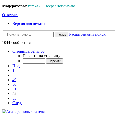
Модераторы:
remka73
,
Всеравнопоймаю
Ответить
Версия для печати
Расширенный поиск
Поиск
1044 сообщения
Страница
52
из
53
Перейти на страницу:
Пред.
1
…
49
50
51
52
53
След.