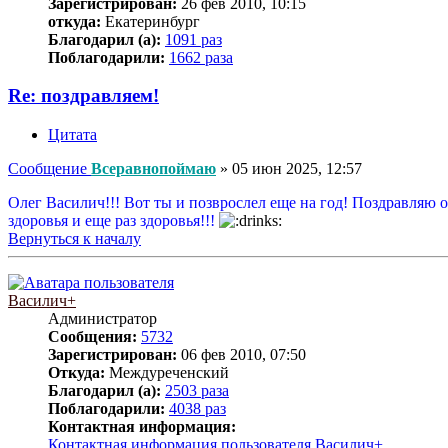
Зарегистрирован:
26 фев 2010, 10:15
откуда:
Екатеринбург
Благодарил (а):
1091 раз
Поблагодарили:
1662 раза
Re: поздравляем!
Цитата
Сообщение
Всеравнопоймаю
»
05 июн 2025, 12:57
Олег Василич!!! Вот ты и позврослел еще на год! Поздравляю о
здоровья и еще раз здоровья!!!
Вернуться к началу
Василич+
Администратор
Сообщения:
5732
Зарегистрирован:
06 фев 2010, 07:50
Откуда:
Междуреченский
Благодарил (а):
2503 раза
Поблагодарили:
4038 раз
Контактная информация:
Контактная информация пользователя Василич+