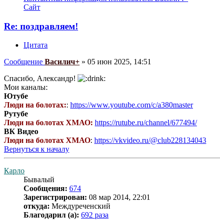
Сайт
Re: поздравляем!
Цитата
Сообщение
Василич+
»
05 июн 2025, 14:51
Спасибо, Александр!
Мои каналы:
Ютубе
Люди на болотах:
:
https://www.youtube.com/c/a380master
Рутубе
Люди на болотах ХМАО:
https://rutube.ru/channel/677494/
ВК Видео
Люди на болотах ХМАО
:
https://vkvideo.ru/@club228134043
Вернуться к началу
Карло
Бывалый
Сообщения:
674
Зарегистрирован:
08 мар 2014, 22:01
откуда:
Междуреченский
Благодарил (а):
692 раза