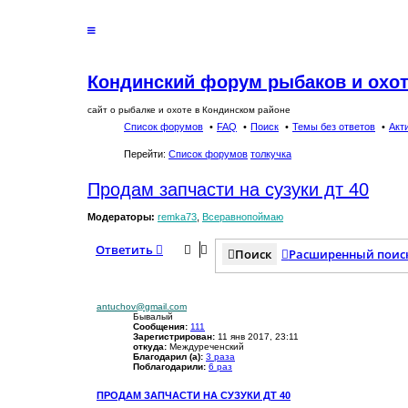
Кондинский форум рыбаков и охо
сайт о рыбалке и охоте в Кондинском районе
Список форумов
FAQ
Поиск
Темы без ответов
Акт
Перейти:
Список форумов
толкучка
Продам запчасти на сузуки дт 40
Модераторы:
remka73
,
Всеравнопоймаю
Ответить
Поиск
Расширенный поис
antuchov@gmail.com
Бывалый
Сообщения:
111
Зарегистрирован:
11 янв 2017, 23:11
откуда:
Междуреченский
Благодарил (а):
3 раза
Поблагодарили:
6 раз
ПРОДАМ ЗАПЧАСТИ НА СУЗУКИ ДТ 40