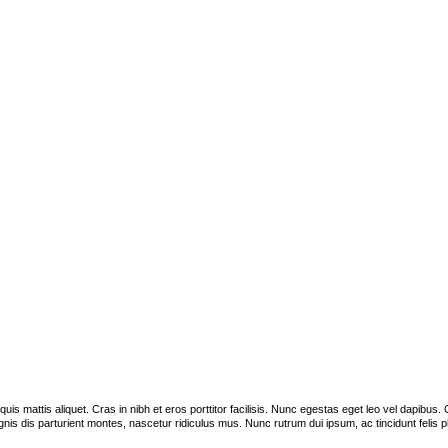
s quis mattis aliquet. Cras in nibh et eros porttitor facilisis. Nunc egestas eget leo vel dapib
is dis parturient montes, nascetur ridiculus mus. Nunc rutrum dui ipsum, ac tincidunt felis p