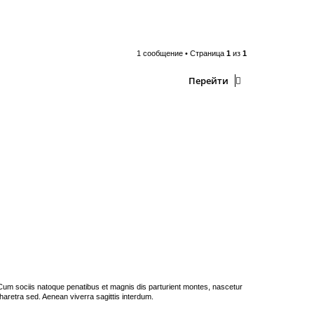
1 сообщение • Страница
1
из
1
Перейти
us. Cum sociis natoque penatibus et magnis dis parturient montes, nascetur
haretra sed. Aenean viverra sagittis interdum.