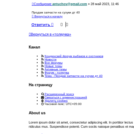
Сообщение
antuchov@gmail.com
»
28 май 2023, 11:46
Продам запчасти на сузуки дт 40
Вернуться к началу
Ответить
Вернуться в «толкучка»
Канал
Кондинский форум рыбаков и охотников
Новости
Все форумы
Новые темы
Активные темы
Форум - толкучка
Тема - Продам запчасти на сузуки дт 40
На страницу
Расширенный поиск
Связаться с администрацией
Удалить cookies
Часовой пояс:
UTC+05:00
About us
Lorem ipsum dolor sit amet, consectetur adipiscing elit. In porttitor lectu
ridiculus mus. Suspendisse potenti. Cum sociis natoque penatibus et magn