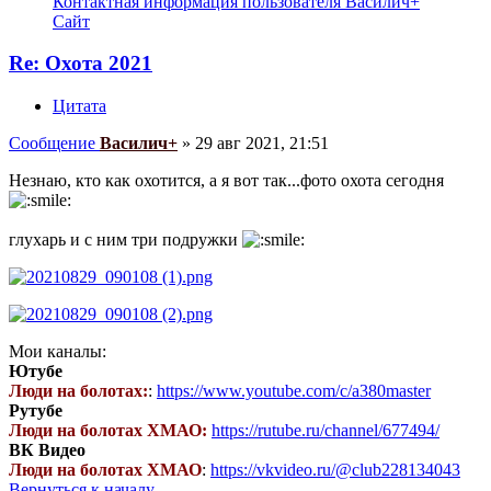
Контактная информация пользователя Василич+
Сайт
Re: Охота 2021
Цитата
Сообщение
Василич+
»
29 авг 2021, 21:51
Незнаю, кто как охотится, а я вот так...фото охота сегодня
глухарь и с ним три подружки
Мои каналы:
Ютубе
Люди на болотах:
:
https://www.youtube.com/c/a380master
Рутубе
Люди на болотах ХМАО:
https://rutube.ru/channel/677494/
ВК Видео
Люди на болотах ХМАО
:
https://vkvideo.ru/@club228134043
Вернуться к началу