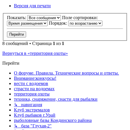
Версия для печати
Показать:
Поле сортировки:
Порядок:
8 сообщений • Страница
1
из
1
Вернуться в «территория охоты»
Перейти
О форуме. Правила. Технические вопросы и ответы.
Внимание:конкурсы!
вести с водоемов
страсти на водоемах
территория охоты
техника, снаряжение, снасти для рыбалки
↳ навигация
Клуб экстремалов
Клуб рыбаков г.Урай
рыболовные базы Кондинского района
↳ база "Глухая-2"