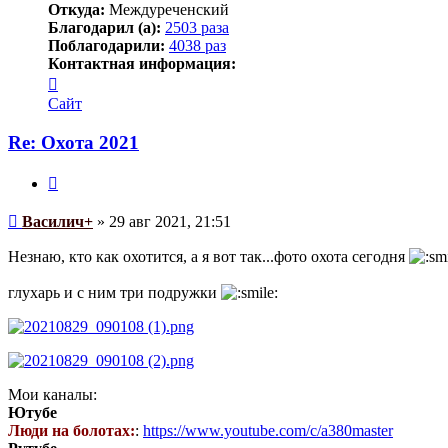
Откуда:
Междуреченский
Благодарил (а):
2503 раза
Поблагодарили:
4038 раз
Контактная информация:
Контактная
информация
Сайт
пользователя
Василич+
Re: Охота 2021
Цитата
Сообщение
Василич+
»
29 авг 2021, 21:51
Незнаю, кто как охотится, а я вот так...фото охота сегодня
глухарь и с ним три подружки
Мои каналы:
Ютубе
Люди на болотах:
:
https://www.youtube.com/c/a380master