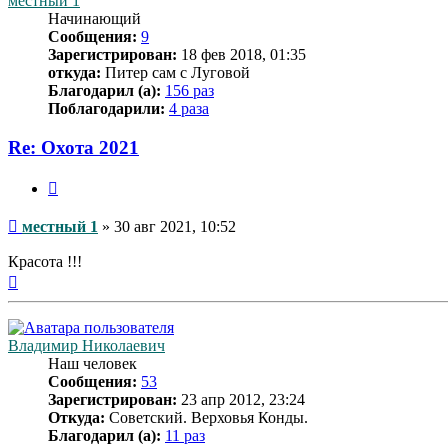
местный 1
Начинающий
Сообщения:
9
Зарегистрирован:
18 фев 2018, 01:35
откуда:
Питер сам с Луговой
Благодарил (а):
156 раз
Поблагодарили:
4 раза
Re: Охота 2021
Цитата
Сообщение
местный 1
»
30 авг 2021, 10:52
Красота !!!
Вернуться
к
началу
Владимир Николаевич
Наш человек
Сообщения:
53
Зарегистрирован:
23 апр 2012, 23:24
Откуда:
Советский. Верховья Конды.
Благодарил (а):
11 раз