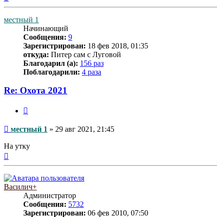
к
началу
местный 1
Начинающий
Сообщения:
9
Зарегистрирован:
18 фев 2018, 01:35
откуда:
Питер сам с Луговой
Благодарил (а):
156 раз
Поблагодарили:
4 раза
Re: Охота 2021
Цитата
Сообщение
местный 1
»
29 авг 2021, 21:45
На утку
Вернуться
к
началу
Василич+
Администратор
Сообщения:
5732
Зарегистрирован:
06 фев 2010, 07:50