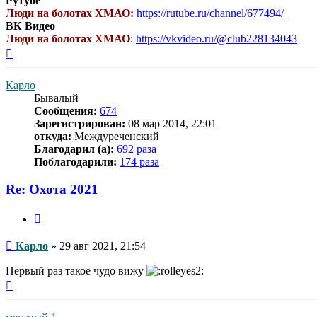
Рутубе
Люди на болотах ХМАО:
https://rutube.ru/channel/677494/
ВК Видео
Люди на болотах ХМАО
:
https://vkvideo.ru/@club228134043
Вернуться
к
началу
Карло
Бывалый
Сообщения:
674
Зарегистрирован:
08 мар 2014, 22:01
откуда:
Междуреченский
Благодарил (а):
692 раза
Поблагодарили:
174 раза
Re: Охота 2021
Цитата
Сообщение
Карло
»
29 авг 2021, 21:54
Первый раз такое чудо вижу
Вернуться
к
началу