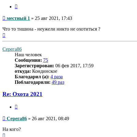
Цитата
Сообщение
местный 1
»
25 авг 2021, 17:43
Что то тишина - неужели никто не охотиться ?
Вернуться
к
началу
Серега86
Наш человек
Сообщения:
75
Зарегистрирован:
06 фев 2017, 17:59
откуда:
Кондинское
Благодарил (а):
4 раза
Поблагодарили:
49 раз
Re: Охота 2021
Цитата
Сообщение
Серега86
»
26 авг 2021, 08:49
На кого?
Вернуться