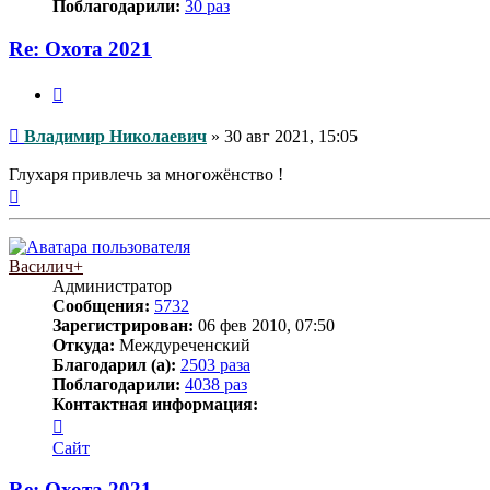
Поблагодарили:
30 раз
Re: Охота 2021
Цитата
Сообщение
Владимир Николаевич
»
30 авг 2021, 15:05
Глухаря привлечь за многожёнство !
Вернуться
к
началу
Василич+
Администратор
Сообщения:
5732
Зарегистрирован:
06 фев 2010, 07:50
Откуда:
Междуреченский
Благодарил (а):
2503 раза
Поблагодарили:
4038 раз
Контактная информация:
Контактная
информация
Сайт
пользователя
Василич+
Re: Охота 2021