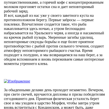
путешественниками, а горячий кофе с концентрированным
молоком прогоняет остатки сна и дает неповторимый
рабочий заряд.
И вот, каждый из нас уже у своего заветного куста на
противоположном берегу. Первые забросы — первые
поклевки. Впечатление создается такое, что рыба
накапливается здесь ночью, а утром беспощадно
набрасывается на Уральского червя, а иногда и насаженный
на крючок рыбий пузырь. Уверенные загибы удилищ,
неповторимые секунды борьбы и еще более приятное
противоборство с рыбой против сильного течения, создают
атмосферу неповторимого рыбацкого счастья. Время
подходит к полудню, и мы возвращаемся на наш берег, а за
обедом вспоминаем и вновь переживаем самые интересные
моменты утреннего клева.
За обыденными делами день проходит незаметно. Вечером,
при свете свечей, вручаются дипломы и призы победителям
сегодняшнего дня. Приятная физическая усталость берет
свое и мы уходим в царство Морфея, чтобы завтра утром
вновь встретиться с Кондинским, а может быть, даже