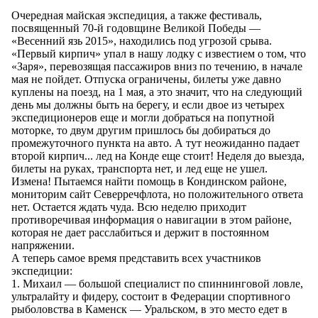
Очередная майская экспедиция, а также фестиваль,
посвященный 70-й годовщине Великой Победы —
«Весенний язь 2015», находились под угрозой срыва.
«Первый кирпич» упал в нашу лодку с известием о том, что
«Заря», перевозящая пассажиров вниз по течению, в начале
мая не пойдет. Отпуска ограничены, билеты уже давно
куплены на поезд, на 1 мая, а это значит, что на следующий
день мы должны быть на берегу, и если двое из четырех
экспедиционеров еще и могли добраться на попутной
моторке, то двум другим пришлось бы добираться до
промежуточного пункта на авто. А тут неожиданно падает
второй кирпич... лед на Конде еще стоит! Неделя до выезда,
билеты на руках, транспорта нет, и лед еще не ушел.
Измена! Пытаемся найти помощь в Кондинском районе,
мониторим сайт Северречфлота, но положительного ответа
нет. Остается ждать чуда. Всю неделю приходит
противоречивая информация о навигации в этом районе,
которая не дает расслабиться и держит в постоянном
напряжении.
А теперь самое время представить всех участников
экспедиции:
1. Михаил — большой специалист по спиннинговой ловле,
ультралайту и фидеру, состоит в Федерации спортивного
рыболовства в Каменск — Уральском, в это место едет в