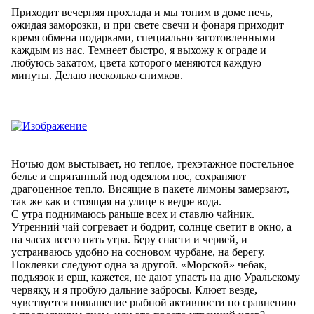
Приходит вечерняя прохлада и мы топим в доме печь,
ожидая заморозки, и при свете свечи и фонаря приходит
время обмена подарками, специально заготовленными
каждым из нас. Темнеет быстро, я выхожу к ограде и
любуюсь закатом, цвета которого меняются каждую
минуты. Делаю несколько снимков.
Ночью дом выстывает, но теплое, трехэтажное постельное
белье и спрятанный под одеялом нос, сохраняют
драгоценное тепло. Висящие в пакете лимоны замерзают,
так же как и стоящая на улице в ведре вода.
С утра поднимаюсь раньше всех и ставлю чайник.
Утренний чай согревает и бодрит, солнце светит в окно, а
на часах всего пять утра. Беру снасти и червей, и
устраиваюсь удобно на сосновом чурбане, на берегу.
Поклевки следуют одна за другой. «Морской» чебак,
подъязок и ерш, кажется, не дают упасть на дно Уральскому
червяку, и я пробую дальние забросы. Клюет везде,
чувствуется повышение рыбной активности по сравнению