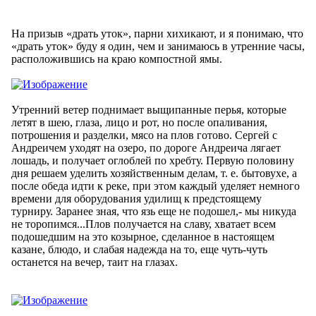
На призыв «драть уток», парни хихикают, и я понимаю, что
«драть уток» буду я один, чем и занимаюсь в утренние часы,
расположившись на краю компостной ямы.
Утренний ветер поднимает выщипанные перья, которые
летят в шею, глаза, лицо и рот, но после опаливания,
потрошения и разделки, мясо на плов готово. Сергей с
Андреичем уходят на озеро, по дороге Андреича лягает
лошадь, и получает оглоблей по хребту. Первую половину
дня решаем уделить хозяйственным делам, т. е. бытовухе, а
после обеда идти к реке, при этом каждый уделяет немного
времени для оборудования удилищ к предстоящему
турниру. Заранее зная, что язь еще не подошел,- мы никуда
не торопимся...Плов получается на славу, хватает всем
подошедшим на это козырное, сделанное в настоящем
казане, блюдо, и слабая надежда на то, еще чуть-чуть
останется на вечер, таит на глазах.