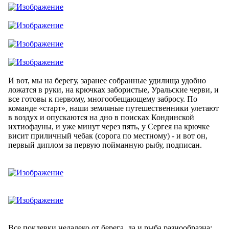
И вот, мы на берегу, заранее собранные удилища удобно
ложатся в руки, на крючках забористые, Уральские черви, и
все готовы к первому, многообещающему забросу. По
команде «старт», наши земляные путешественники улетают
в воздух и опускаются на дно в поисках Кондинской
ихтиофауны, и уже минут через пять, у Сергея на крючке
висит приличный чебак (сорога по местному) - и вот он,
первый диплом за первую пойманную рыбу, подписан.
Все поклевки недалеко от берега, да и рыба разнообразна: