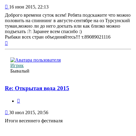
Сообщение
16 июн 2015, 22:13
Доброго времени суток всем! Ребята подскажите что можно
половить на спиннинг в августе-сентябре на оз Турсунский
туман,можно ли до него доехать или как близко можно
подъехать :?: Заранее всем спасибо :)
Рыбаки всех стран объединяйтесь!!! т.89089021116
Вернуться
к
началу
Игрик
Бывалый
Re: Открытая вода 2015
Цитата
Сообщение
30 июл 2015, 20:56
Итоги весеннего фестиваля