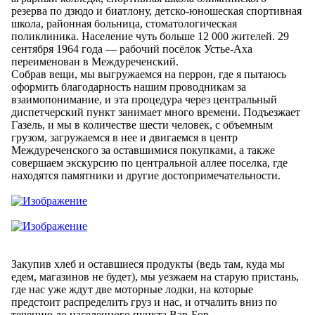
резерва по дзюдо и биатлону, детско-юношеская спортивная
школа, районная больница, стоматологическая
поликлиника. Население чуть больше 12 000 жителей. 29
сентября 1964 года — рабочий посёлок Устье-Аха
переименован в Междуреченский.
Собрав вещи, мы выгружаемся на перрон, где я пытаюсь
оформить благодарность нашим проводникам за
взаимопонимание, и эта процедура через центральный
диспетчерский пункт занимает много времени. Подъезжает
Газель, и мы в количестве шести человек, с объемным
грузом, загружаемся в нее и двигаемся в центр
Междуреченского за оставшимися покупками, а также
совершаем экскурсию по центральной аллее поселка, где
находятся памятники и другие достопримечательности.
Закупив хлеб и оставшиеся продукты (ведь там, куда мы
едем, магазинов не будет), мы уезжаем на старую пристань,
где нас уже ждут две моторные лодки, на которые
предстоит распределить груз и нас, и отчалить вниз по
течению до населенного пункта Вар-Бор.