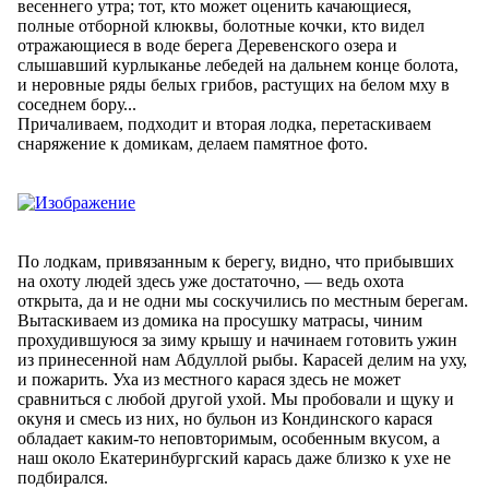
весеннего утра; тот, кто может оценить качающиеся,
полные отборной клюквы, болотные кочки, кто видел
отражающиеся в воде берега Деревенского озера и
слышавший курлыканье лебедей на дальнем конце болота,
и неровные ряды белых грибов, растущих на белом мху в
соседнем бору...
Причаливаем, подходит и вторая лодка, перетаскиваем
снаряжение к домикам, делаем памятное фото.
По лодкам, привязанным к берегу, видно, что прибывших
на охоту людей здесь уже достаточно, — ведь охота
открыта, да и не одни мы соскучились по местным берегам.
Вытаскиваем из домика на просушку матрасы, чиним
прохудившуюся за зиму крышу и начинаем готовить ужин
из принесенной нам Абдуллой рыбы. Карасей делим на уху,
и пожарить. Уха из местного карася здесь не может
сравниться с любой другой ухой. Мы пробовали и щуку и
окуня и смесь из них, но бульон из Кондинского карася
обладает каким-то неповторимым, особенным вкусом, а
наш около Екатеринбургский карась даже близко к ухе не
подбирался.