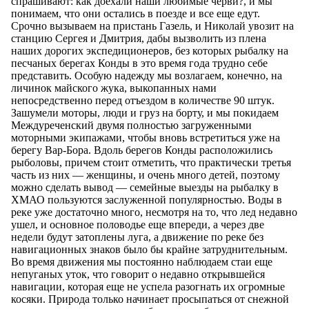
спрашивают: как доехали наши любимые черви?, и мы
понимаем, что они остались в поезде и все еще едут.
Срочно вызываем на пристань Газель, и Николай увозит на
станцию Сергея и Дмитрия, дабы вызволить из плена
наших дорогих экспедиционеров, без которых рыбалку на
песчаных берегах Конды в это время года трудно себе
представить. Особую надежду мы возлагаем, конечно, на
личинок майского жука, выкопанных нами
непосредственно перед отъездом в количестве 90 штук.
Зашумели моторы, люди и груз на борту, и мы покидаем
Междуреченский двумя полностью загруженными
моторными экипажами, чтобы вновь встретиться уже на
берегу Вар-Бора. Вдоль берегов Конды расположились
рыболовы, причем стоит отметить, что практически третья
часть из них — женщины, и очень много детей, поэтому
можно сделать вывод — семейные выезды на рыбалку в
ХМАО пользуются заслуженной популярностью. Воды в
реке уже достаточно много, несмотря на то, что лед недавно
ушел, и основное половодье еще впереди, а через две
недели будут затоплены луга, а движение по реке без
навигационных знаков было бы крайне затруднительным.
Во время движения мы постоянно наблюдаем стаи еще
непуганых уток, что говорит о недавно открывшейся
навигации, которая еще не успела разогнать их огромные
косяки. Природа только начинает просыпаться от снежной