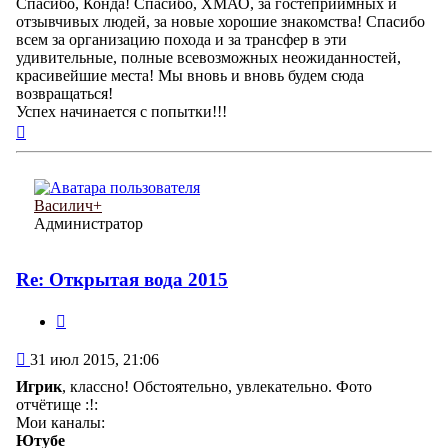
Спасибо, Конда! Спасибо, ХМАО, за гостеприимных и
отзывчивых людей, за новые хорошие знакомства! Спасибо
всем за организацию похода и за трансфер в эти
удивительные, полные всевозможных неожиданностей,
красивейшие места! Мы вновь и вновь будем сюда
возвращаться!
Успех начинается с попытки!!!
Вернуться
к
началу
Василич+
Администратор
Re: Открытая вода 2015
Цитата
Сообщение
31 июл 2015, 21:06
Игрик
, классно! Обстоятельно, увлекательно. Фото
отчётище :!:
Мои каналы:
Ютубе