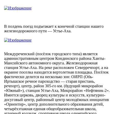
В полдень поезд подъезжает к конечной станции нашего
железнодорожного пути — Устье-Аха.
Междуреченский (посёлок городского типа) является
административным центром Кондинского района Ханты-
Мансийского автономного округа. Железнодорожная
станция Устье-Аха. На реке расположен Северречпорт, а на
окраине поселка находится вертолетная площадка. Посёлок
фактически делится на несколько зон: ОИРП (Обь-
Иртышское речное пароходство — старая пристань,
речпорт), центр, район 305-го км. (будущий микрорайон
«Южный»), станция Устье-Аха, Микрорайон «Нефтяник-2».
Имеется церковь, дворец культуры и искусств, культурно-
досуговый центр, районный центр молодёжных инициатив
«Ориентир», центр дополнительного образования детей,
четырёхэтажная единая общеобразовательная школа,
аграрный колледж, спортивная школа олимпийского