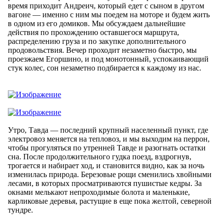
время приходит Андреич, который едет с сыном в другом
вагоне — именно с ним мы поедем на моторе и будем жить
в одном из его домиков. Мы обсуждаем дальнейшие
действия по прохождению оставшегося маршрута,
распределению груза и по закупке дополнительного
продовольствия. Вечер проходит незаметно быстро, мы
проезжаем Егоршино, и под монотонный, успокаивающий
стук колес, сон незаметно подбирается к каждому из нас.
Утро, Тавда — последний крупный населенный пункт, где
электровоз меняется на тепловоз, и мы выходим на перрон,
чтобы прогуляться по утренней Тавде и разогнать остатки
сна. После продолжительного гудка поезд, вздрогнув,
трогается и набирает ход, и становится видно, как за ночь
изменилась природа. Березовые рощи сменились хвойными
лесами, в которых просматриваются пушистые кедры. За
окнами мелькают непроходимые болота и маленькие,
карликовые деревья, растущие в еще пока желтой, северной
тундре.