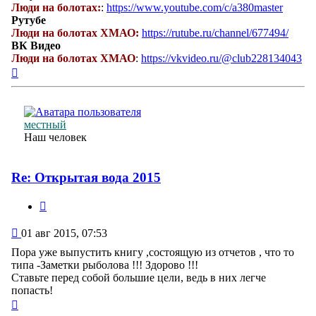
Люди на болотах:
:
https://www.youtube.com/c/a380master
Рутубе
Люди на болотах ХМАО:
https://rutube.ru/channel/677494/
ВК Видео
Люди на болотах ХМАО
:
https://vkvideo.ru/@club228134043
Вернуться
к
началу
местный
Наш человек
Re: Открытая вода 2015
Цитата
Сообщение
01 авг 2015, 07:53
Пора уже выпустить книгу ,состоящую из отчетов , что то
типа -Заметки рыболова !!! Здорово !!!
Ставьте перед собой большие цели, ведь в них легче
попасть!
Вернуться
к