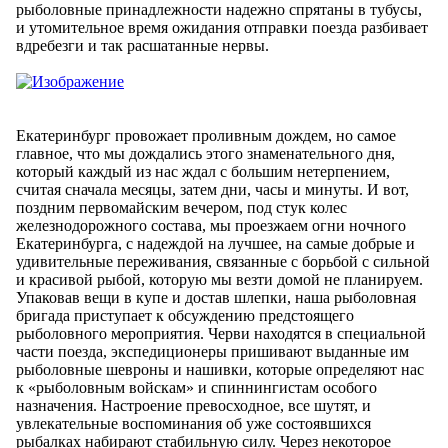
рыболовные принадлежности надежно спрятаны в тубусы,
и утомительное время ожидания отправки поезда разбивает
вдребезги и так расшатанные нервы.
Екатеринбург провожает проливным дождем, но самое
главное, что мы дождались этого знаменательного дня,
который каждый из нас ждал с большим нетерпением,
считая сначала месяцы, затем дни, часы и минуты. И вот,
поздним первомайским вечером, под стук колес
железнодорожного состава, мы проезжаем огни ночного
Екатеринбурга, с надеждой на лучшее, на самые добрые и
удивительные переживания, связанные с борьбой с сильной
и красивой рыбой, которую мы везти домой не планируем.
Упаковав вещи в купе и достав шлепки, наша рыболовная
бригада приступает к обсуждению предстоящего
рыболовного мероприятия. Черви находятся в специальной
части поезда, экспедиционеры пришивают выданные им
рыболовные шевроны и нашивки, которые определяют нас
к «рыболовным войскам» и спиннингистам особого
назначения. Настроение превосходное, все шутят, и
увлекательные воспоминания об уже состоявшихся
рыбалках набирают стабильную силу. Через некоторое