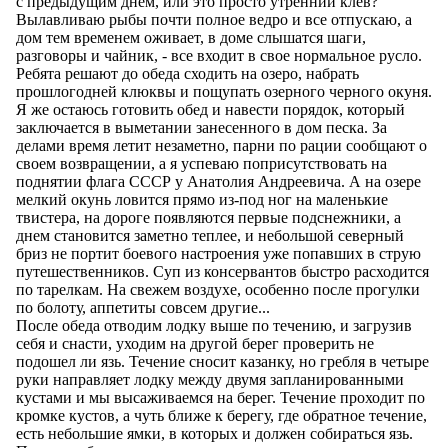
с предыдущим днем, или это просто утренний клев?
Вылавливаю рыбы почти полное ведро и все отпускаю, а
дом тем временем оживает, в доме слышатся шаги,
разговоры и чайник, - все входит в свое нормальное русло.
Ребята решают до обеда сходить на озеро, набрать
прошлогодней клюквы и пощупать озерного черного окуня.
Я же остаюсь готовить обед и навести порядок, который
заключается в выметании занесенного в дом песка. За
делами время летит незаметно, парни по рации сообщают о
своем возвращении, а я успеваю поприсутствовать на
поднятии флага СССР у Анатолия Андреевича. А на озере
мелкий окунь ловится прямо из-под ног на маленькие
твистера, на дороге появляются первые подснежники, а
днем становится заметно теплее, и небольшой северный
бриз не портит боевого настроения уже попавших в струю
путешественников. Суп из консервантов быстро расходится
по тарелкам. На свежем воздухе, особенно после прогулки
по болоту, аппетиты совсем другие...
После обеда отводим лодку выше по течению, и загрузив
себя и снасти, уходим на другой берег проверить не
подошел ли язь. Течение сносит казанку, но гребля в четыре
руки направляет лодку между двумя запланированными
кустами и мы высаживаемся на берег. Течение проходит по
кромке кустов, а чуть ближе к берегу, где обратное течение,
есть небольшие ямки, в которых и должен собираться язь.