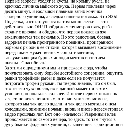
Первые забросы уходят за кусты, на кромку русла, на
крючках личинка майского жука. Первая поклевка через
десять минут. Небольшой плавный загиб кончика
фидерного удилища, а следом сильная потяжка. Это ЯЗЬ!
Подсечка, и кто-то уперся на том конце лески — это
действительно ОН! Пройдя до меня метров пять, рыба
сходит с крючка, и обидно, что первая поклевка язя
заканчивается так печально. Но это радостная, боевая,
задорная печаль проигранного поединка, проигранной
борьбы с рыбой в ее стихии, которая вызывает восхищение
перед таким мужественным сопротивлением,
заслуживающим бурных аплодисментов и снятием
шляпы...Спасибо язь!
За этими ощущениями мы и приезжаем сюда, чтобы
почувствовать силу борьбы достойного соперника, ощутить
рывки трофейной рыбы и даже если не получается
потрогать трофей руками, ты твердо знаешь, что он был,
что ты его чувствовал, но в данный момент и в этих
условиях, он оказался сильнее. И после первых поклевок
язя, становится понятным, что наступил тот момент,
которого мы так долго ждали, и так долго мечтали о нем
холодными, зимними ночами, вновь и вновь пересматривая
видео прошлых лет. Вот оно - началось! Уверенный клев
продолжается до самого вечера, то здесь, то там гнутся в
дугу бланки фидерных удилищ, слышен визг фрикционов и