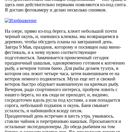
здесь они действительно первыми появляются из-под снега.
Я достаю фотокамеру и делаю несколько снимков.
На озере, прямо из-под берега, клюет небольшой почти
черный окунь, и, наевшись клюквы, мы возвращаемся в
деревню, чтобы обсудить планы на завтрашний день.
Завтра 9 Мая, праздник, которому и посвящен наш мини-
фестиваль, и к нему нужно соответствующие
подготовиться. Замачивается привезенный сегодня
праздничный шашлык, одновременно готовим к копчению
рыбу, а вечером топим баню. Для рыбы делаем тузлук, в
котором она лежит четыре часа, затем вывешиваем ее на
ветерок немного подвялиться. Мухи еще нет и свежий
ветерок быстро обдувает вывешенную на крючках рыбу.
Вечером, ради спортивного интереса, пробуем ловить с
нашего берега, но язь сюда не приходит, и, видимо,
сосредоточен вдоль русла под кустами, а нам попадается
сорога, небольшой подъязок и окунь. Баня смывает
усталость, и набившийся всюду песок.
Праздничный день встречаю в шесть утра, умываюсь,
ставлю чайник и перетряхиваю шашлык. Просыпаются и
остальные экспедиционеры. До обеда рыбачим на том
берегу, и сжигаем остатки лиц. Язь продолжает ловиться,