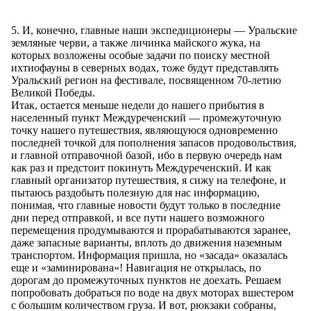
5. И, конечно, главные наши экспедиционеры — Уральские
земляные черви, а также личинка майского жука, на
которых возложены особые задачи по поиску местной
ихтиофауны в северных водах, тоже будут представлять
Уральский регион на фестивале, посвященном 70-летию
Великой Победы.
Итак, остается меньше недели до нашего прибытия в
населенный пункт Междуреченский — промежуточную
точку нашего путешествия, являющуюся одновременно
последней точкой для пополнения запасов продовольствия,
и главной отправочной базой, ибо в первую очередь нам
как раз и предстоит покинуть Междуреченский. И как
главный организатор путешествия, я сижу на телефоне, и
пытаюсь раздобыть полезную для нас информацию,
понимая, что главные новости будут только в последние
дни перед отправкой, и все пути нашего возможного
перемещения продумываются и прорабатываются заранее,
даже запасные варианты, вплоть до движения наземным
транспортом. Информация пришла, но «засада» оказалась
еще и «заминирована»! Навигация не открылась, по
дорогам до промежуточных пунктов не доехать. Решаем
попробовать добраться по воде на двух моторах вшестером
с большим количеством груза. И вот, рюкзаки собраны,