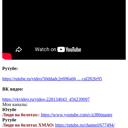
Рутубе:
https://rutube.ru/video/50ddadc2e696a66 ... caf282fe95
ВК видео:
https://vkvideo.ru/video-228134043_456239097
Мои каналы:
Ютубе
Люди на болотах:
:
https://www.youtube.com/c/a380master
Рутубе
Люди на болотах ХМАО:
https://rutube.ru/channel/677494/