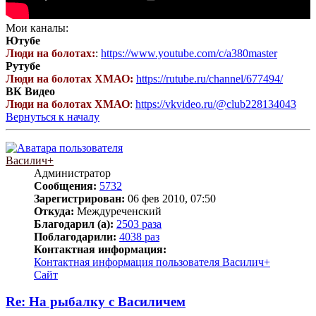
Мои каналы:
Ютубе
Люди на болотах:
:
https://www.youtube.com/c/a380master
Рутубе
Люди на болотах ХМАО:
https://rutube.ru/channel/677494/
ВК Видео
Люди на болотах ХМАО
:
https://vkvideo.ru/@club228134043
Вернуться к началу
Василич+
Администратор
Сообщения:
5732
Зарегистрирован:
06 фев 2010, 07:50
Откуда:
Междуреченский
Благодарил (а):
2503 раза
Поблагодарили:
4038 раз
Контактная информация:
Контактная информация пользователя Василич+
Сайт
Re: На рыбалку с Василичем