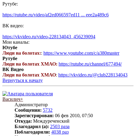
Рутубе:
https://rutube.ru/video/af2ed066597ed11 ... eee2a489c6
ВК видео:
https://vkvideo.ru/video-228134043_456239094
Мои каналы:
Ютубе
Люди на болотах:
:
https://www.youtube.com/c/a380master
Рутубе
Люди на болотах ХМАО:
https://rutube.ru/channel/677494/
ВК Видео
Люди на болотах ХМАО
:
https://vkvideo.ru/@club228134043
Вернуться к началу
Василич+
Администратор
Сообщения:
5732
Зарегистрирован:
06 фев 2010, 07:50
Откуда:
Междуреченский
Благодарил (а):
2503 раза
Поблагодарили:
4038 раз