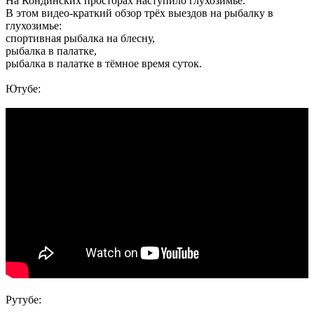
На Кондинских просторах наступило глухозимье.
В этом видео-краткий обзор трёх выездов на рыбалку в
глухозимье:
спортивная рыбалка на блесну,
рыбалка в палатке,
рыбалка в палатке в тёмное время суток.
Ютубе:
Рутубе: