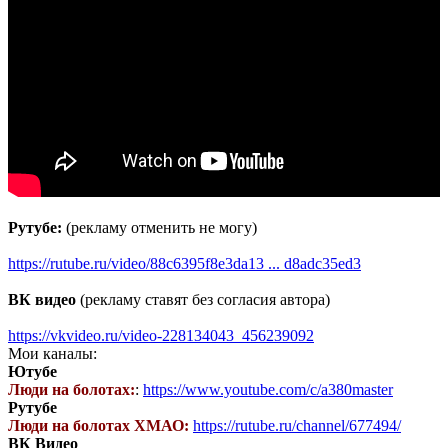
Рутубе:
(рекламу отменить не могу)
https://rutube.ru/video/88c6395f8e3da13 ... d8adc35ed3
ВК видео
(рекламу ставят без согласия автора)
https://vkvideo.ru/video-228134043_456239092
Мои каналы:
Ютубе
Люди на болотах:
:
https://www.youtube.com/c/a380master
Рутубе
Люди на болотах ХМАО:
https://rutube.ru/channel/677494/
ВК Видео