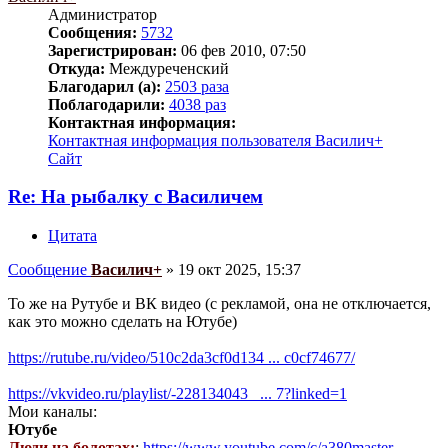
Администратор
Сообщения:
5732
Зарегистрирован:
06 фев 2010, 07:50
Откуда:
Междуреченский
Благодарил (а):
2503 раза
Поблагодарили:
4038 раз
Контактная информация:
Контактная информация пользователя Василич+
Сайт
Re: На рыбалку с Василичем
Цитата
Сообщение
Василич+
»
19 окт 2025, 15:37
То же на Рутубе и ВК видео (с рекламой, она не отключается,
как это можно сделать на Ютубе)
https://rutube.ru/video/510c2da3cf0d134 ... c0cf74677/
https://vkvideo.ru/playlist/-228134043_ ... 7?linked=1
Мои каналы:
Ютубе
Люди на болотах:
:
https://www.youtube.com/c/a380master