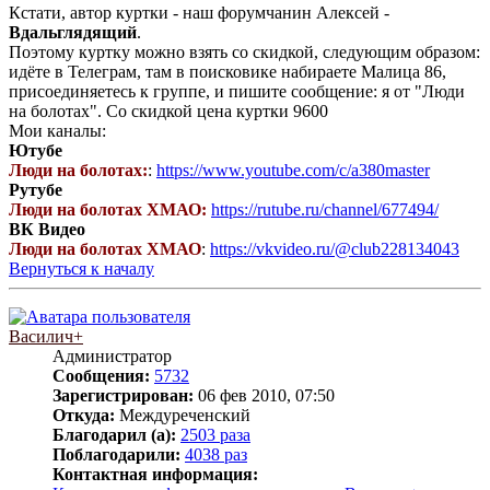
Кстати, автор куртки - наш форумчанин Алексей -
Вдальглядящий
.
Поэтому куртку можно взять со скидкой, следующим образом:
идёте в Телеграм, там в поисковике набираете Малица 86,
присоединяетесь к группе, и пишите сообщение: я от "Люди
на болотах". Со скидкой цена куртки 9600
Мои каналы:
Ютубе
Люди на болотах:
:
https://www.youtube.com/c/a380master
Рутубе
Люди на болотах ХМАО:
https://rutube.ru/channel/677494/
ВК Видео
Люди на болотах ХМАО
:
https://vkvideo.ru/@club228134043
Вернуться к началу
Василич+
Администратор
Сообщения:
5732
Зарегистрирован:
06 фев 2010, 07:50
Откуда:
Междуреченский
Благодарил (а):
2503 раза
Поблагодарили:
4038 раз
Контактная информация: