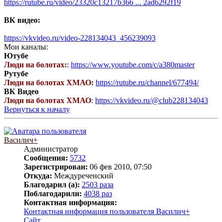
https://rutube.ru/video/23320c13217b366 ... 2ad6292f19
ВК видео:
https://vkvideo.ru/video-228134043_456239093
Мои каналы:
Ютубе
Люди на болотах:
:
https://www.youtube.com/c/a380master
Рутубе
Люди на болотах ХМАО:
https://rutube.ru/channel/677494/
ВК Видео
Люди на болотах ХМАО
:
https://vkvideo.ru/@club228134043
Вернуться к началу
Василич+
Администратор
Сообщения:
5732
Зарегистрирован:
06 фев 2010, 07:50
Откуда:
Междуреченский
Благодарил (а):
2503 раза
Поблагодарили:
4038 раз
Контактная информация:
Контактная информация пользователя Василич+
Сайт