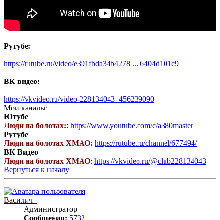
Рутубе:
https://rutube.ru/video/e391fbda34b4278 ... 6404d101c9
ВК видео:
https://vkvideo.ru/video-228134043_456239090
Мои каналы:
Ютубе
Люди на болотах:
:
https://www.youtube.com/c/a380master
Рутубе
Люди на болотах ХМАО:
https://rutube.ru/channel/677494/
ВК Видео
Люди на болотах ХМАО
:
https://vkvideo.ru/@club228134043
Вернуться к началу
Василич+
Администратор
Сообщения:
5732