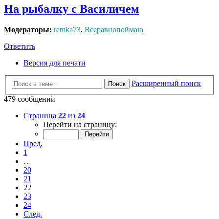
На рыбалку с Василичем
Модераторы:
remka73
,
Всеравнопоймаю
Ответить
Версия для печати
Расширенный поиск
Поиск
479 сообщений
Страница
22
из
24
Перейти на страницу:
Пред.
1
…
20
21
22
23
24
След.