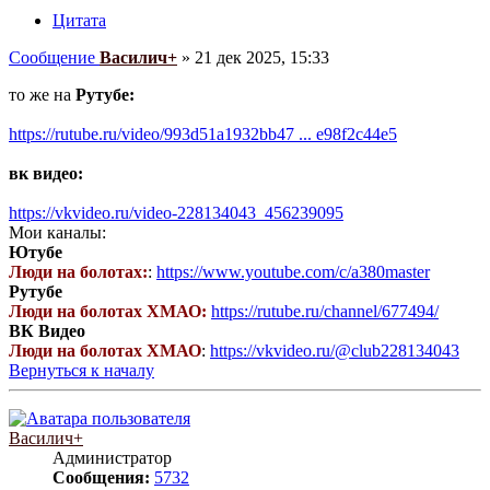
Цитата
Сообщение
Василич+
»
21 дек 2025, 15:33
то же на
Рутубе:
https://rutube.ru/video/993d51a1932bb47 ... e98f2c44e5
вк видео:
https://vkvideo.ru/video-228134043_456239095
Мои каналы:
Ютубе
Люди на болотах:
:
https://www.youtube.com/c/a380master
Рутубе
Люди на болотах ХМАО:
https://rutube.ru/channel/677494/
ВК Видео
Люди на болотах ХМАО
:
https://vkvideo.ru/@club228134043
Вернуться к началу
Василич+
Администратор
Сообщения:
5732