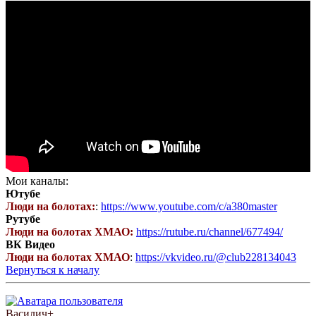
Мои каналы:
Ютубе
Люди на болотах:
:
https://www.youtube.com/c/a380master
Рутубе
Люди на болотах ХМАО:
https://rutube.ru/channel/677494/
ВК Видео
Люди на болотах ХМАО
:
https://vkvideo.ru/@club228134043
Вернуться к началу
Василич+