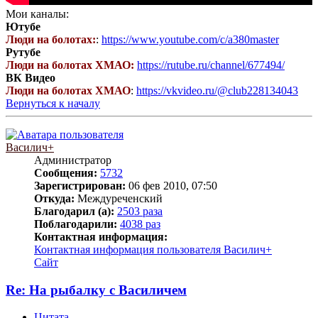
Мои каналы:
Ютубе
Люди на болотах:
:
https://www.youtube.com/c/a380master
Рутубе
Люди на болотах ХМАО:
https://rutube.ru/channel/677494/
ВК Видео
Люди на болотах ХМАО
:
https://vkvideo.ru/@club228134043
Вернуться к началу
Василич+
Администратор
Сообщения:
5732
Зарегистрирован:
06 фев 2010, 07:50
Откуда:
Междуреченский
Благодарил (а):
2503 раза
Поблагодарили:
4038 раз
Контактная информация:
Контактная информация пользователя Василич+
Сайт
Re: На рыбалку с Василичем
Цитата