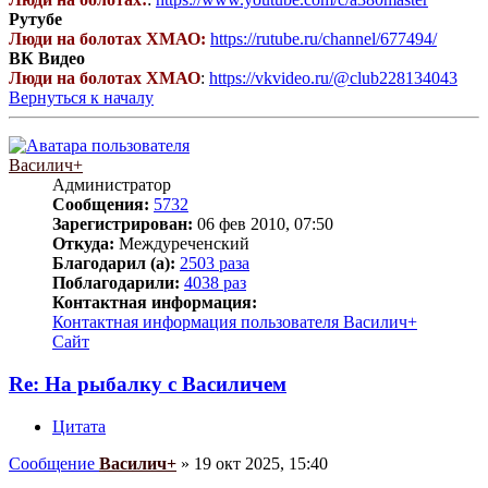
Рутубе
Люди на болотах ХМАО:
https://rutube.ru/channel/677494/
ВК Видео
Люди на болотах ХМАО
:
https://vkvideo.ru/@club228134043
Вернуться к началу
Василич+
Администратор
Сообщения:
5732
Зарегистрирован:
06 фев 2010, 07:50
Откуда:
Междуреченский
Благодарил (а):
2503 раза
Поблагодарили:
4038 раз
Контактная информация:
Контактная информация пользователя Василич+
Сайт
Re: На рыбалку с Василичем
Цитата
Сообщение
Василич+
»
19 окт 2025, 15:40