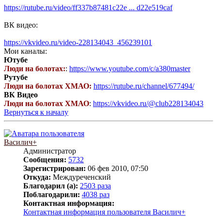
https://rutube.ru/video/ff337b87481c22e ... d22e519caf
ВК видео:
https://vkvideo.ru/video-228134043_456239101
Мои каналы:
Ютубе
Люди на болотах:
:
https://www.youtube.com/c/a380master
Рутубе
Люди на болотах ХМАО:
https://rutube.ru/channel/677494/
ВК Видео
Люди на болотах ХМАО
:
https://vkvideo.ru/@club228134043
Вернуться к началу
Василич+
Администратор
Сообщения:
5732
Зарегистрирован:
06 фев 2010, 07:50
Откуда:
Междуреченский
Благодарил (а):
2503 раза
Поблагодарили:
4038 раз
Контактная информация:
Контактная информация пользователя Василич+