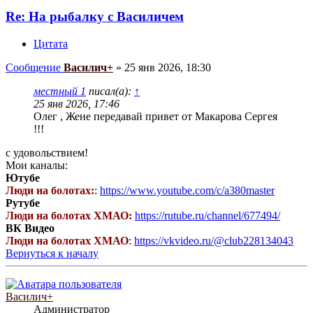
Re: На рыбалку с Василичем
Цитата
Сообщение
Василич+
»
25 янв 2026, 18:30
местный 1
писал(а):
↑
25 янв 2026, 17:46
Олег , Жене передавай привет от Макарова Сергея
!!!
с удовольствием!
Мои каналы:
Ютубе
Люди на болотах:
:
https://www.youtube.com/c/a380master
Рутубе
Люди на болотах ХМАО:
https://rutube.ru/channel/677494/
ВК Видео
Люди на болотах ХМАО
:
https://vkvideo.ru/@club228134043
Вернуться к началу
Василич+
Администратор