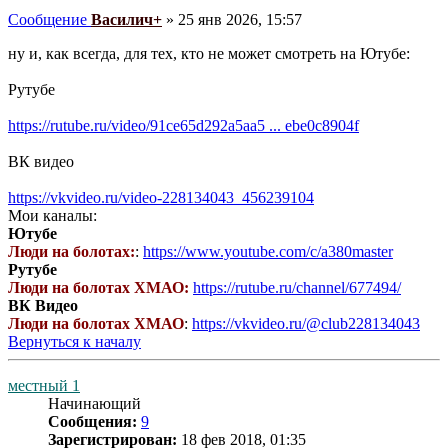
Сообщение
Василич+
»
25 янв 2026, 15:57
ну и, как всегда, для тех, кто не может смотреть на Ютубе:
Рутубе
https://rutube.ru/video/91ce65d292a5aa5 ... ebe0c8904f
ВК видео
https://vkvideo.ru/video-228134043_456239104
Мои каналы:
Ютубе
Люди на болотах:
:
https://www.youtube.com/c/a380master
Рутубе
Люди на болотах ХМАО:
https://rutube.ru/channel/677494/
ВК Видео
Люди на болотах ХМАО
:
https://vkvideo.ru/@club228134043
Вернуться к началу
местный 1
Начинающий
Сообщения:
9
Зарегистрирован:
18 фев 2018, 01:35