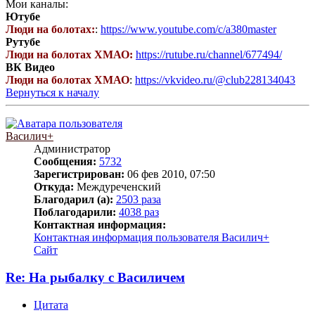
Мои каналы:
Ютубе
Люди на болотах:
:
https://www.youtube.com/c/a380master
Рутубе
Люди на болотах ХМАО:
https://rutube.ru/channel/677494/
ВК Видео
Люди на болотах ХМАО
:
https://vkvideo.ru/@club228134043
Вернуться к началу
Василич+
Администратор
Сообщения:
5732
Зарегистрирован:
06 фев 2010, 07:50
Откуда:
Междуреченский
Благодарил (а):
2503 раза
Поблагодарили:
4038 раз
Контактная информация:
Контактная информация пользователя Василич+
Сайт
Re: На рыбалку с Василичем
Цитата