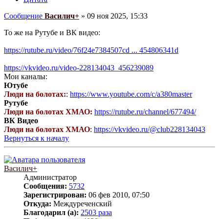
Сообщение
Василич+
»
09 ноя 2025, 15:33
То же на Рутубе и ВК видео:
https://rutube.ru/video/76f24e7384507cd ... 454806341d
https://vkvideo.ru/video-228134043_456239089
Мои каналы:
Ютубе
Люди на болотах:
:
https://www.youtube.com/c/a380master
Рутубе
Люди на болотах ХМАО:
https://rutube.ru/channel/677494/
ВК Видео
Люди на болотах ХМАО
:
https://vkvideo.ru/@club228134043
Вернуться к началу
Василич+
Администратор
Сообщения:
5732
Зарегистрирован:
06 фев 2010, 07:50
Откуда:
Междуреченский
Благодарил (а):
2503 раза