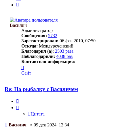
След.
Василич+
Администратор
Сообщения:
5732
Зарегистрирован:
06 фев 2010, 07:50
Откуда:
Междуреченский
Благодарил (а):
2503 раза
Поблагодарили:
4038 раз
Контактная информация:
Контактная
информация
Сайт
пользователя
Василич+
Re: На рыбалку с Василичем
Цитата
Цитата
Сообщение
Василич+
»
09 дек 2024, 12:34