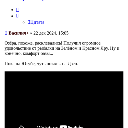
Цитата
Цитата
Сообщение
Василич+
»
22 дек 2024, 15:05
Озёра, похоже, расклевались! Получил огромное
удовольствие от рыбалки на Зелёном и Красном Яру. Ну и,
конечно, комфорт базы...
Пока на Ютубе, чуть позже - на Дзен.