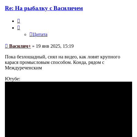
Василич+
Re: На рыбалку с Василичем
Цитата
Цитата
Сообщение
Василич+
»
19 янв 2025, 15:19
Пока безлошадный, снял на видео, как ловят крупного
карася промысловым способом. Конда, рядом с
Междуреченским
Ютубе: