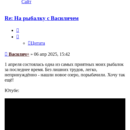
информация
Сайт
пользователя
Василич+
Re: На рыбалку с Василичем
Цитата
Цитата
Сообщение
Василич+
»
06 апр 2025, 15:42
1 апреля состоялась одна из самых приятных моих рыбалок
за последнее время. Без лишних трудов, легко,
непринуждённо - нашли новое озеро, порыбачили. Хочу так
ещё!
Ютубе: