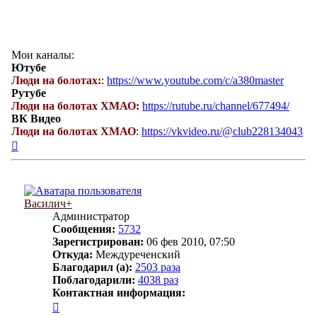
Мои каналы:
Ютубе
Люди на болотах:
:
https://www.youtube.com/c/a380master
Рутубе
Люди на болотах ХМАО:
https://rutube.ru/channel/677494/
ВК Видео
Люди на болотах ХМАО
:
https://vkvideo.ru/@club228134043
Вернуться
к
началу
Василич+
Администратор
Сообщения:
5732
Зарегистрирован:
06 фев 2010, 07:50
Откуда:
Междуреченский
Благодарил (а):
2503 раза
Поблагодарили:
4038 раз
Контактная информация:
Контактная