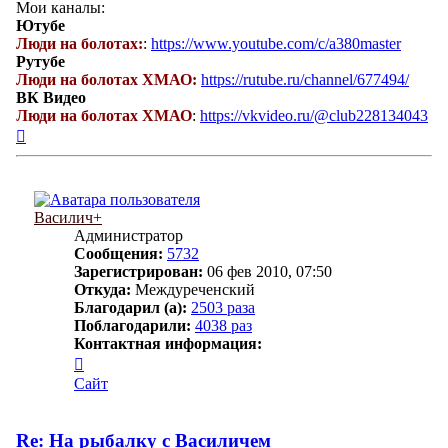
Мои каналы:
Ютубе
Люди на болотах:
:
https://www.youtube.com/c/a380master
Рутубе
Люди на болотах ХМАО:
https://rutube.ru/channel/677494/
ВК Видео
Люди на болотах ХМАО
:
https://vkvideo.ru/@club228134043
Вернуться
к
началу
Василич+
Администратор
Сообщения:
5732
Зарегистрирован:
06 фев 2010, 07:50
Откуда:
Междуреченский
Благодарил (а):
2503 раза
Поблагодарили:
4038 раз
Контактная информация:
Контактная
информация
Сайт
пользователя
Василич+
Re: На рыбалку с Василичем