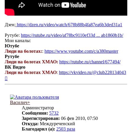
Дзен;
https://dzen.ru/video/watch/678b88b4fa87ea6b3ded31a1
Рутубе:
https://rutube.ru/video/af78bc9110ef33d ... ab1860b1b/
Мои каналы:
Ютубе
Люди на болотах:
:
https://www.youtube.com/c/a380master
Рутубе
Люди на болотах ХМАО:
https://rutube.ru/channel/677494/
ВК Видео
Люди на болотах ХМАО
:
https://vkvideo.ru/@club228134043
Вернуться
к
началу
Василич+
Администратор
Сообщения:
5732
Зарегистрирован:
06 фев 2010, 07:50
Откуда:
Междуреченский
Благодарил (а):
2503 раза