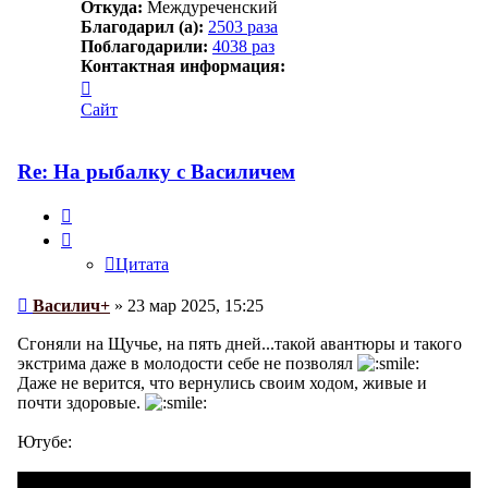
Откуда:
Междуреченский
Благодарил (а):
2503 раза
Поблагодарили:
4038 раз
Контактная информация:
Контактная
информация
Сайт
пользователя
Василич+
Re: На рыбалку с Василичем
Цитата
Цитата
Сообщение
Василич+
»
23 мар 2025, 15:25
Сгоняли на Щучье, на пять дней...такой авантюры и такого
экстрима даже в молодости себе не позволял
Даже не верится, что вернулись своим ходом, живые и
почти здоровые.
Ютубе: