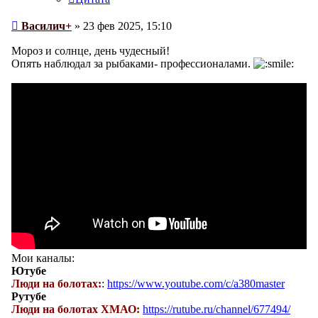
Сообщение
Василич+
»
23 фев 2025, 15:10
Мороз и солнце, день чудесный!
Опять наблюдал за рыбаками- профессионалами.
Мои каналы:
Ютубе
Люди на болотах:
:
https://www.youtube.com/c/a380master
Рутубе
Люди на болотах ХМАО:
https://rutube.ru/channel/677494/