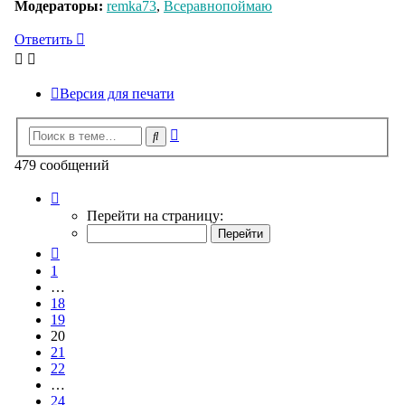
Модераторы:
remka73
,
Всеравнопоймаю
Ответить
Версия для печати
Расширенный
Поиск
поиск
479 сообщений
Страница
20
Перейти на страницу:
из
24
Пред.
1
…
18
19
20
21
22
…
24