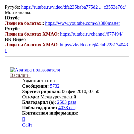
Рутубе:
https://rutube.ru/video/dfa235baba775d2 ... c3553e76c/
Мои каналы:
Ютубе
Люди на болотах:
:
https://www.youtube.com/c/a380master
Рутубе
Люди на болотах ХМАО:
https://rutube.ru/channel/677494/
ВК Видео
Люди на болотах ХМАО
:
https://vkvideo.ru/@club228134043
Вернуться
к
началу
Василич+
Администратор
Сообщения:
5732
Зарегистрирован:
06 фев 2010, 07:50
Откуда:
Междуреченский
Благодарил (а):
2503 раза
Поблагодарили:
4038 раз
Контактная информация:
Контактная
информация
Сайт
пользователя