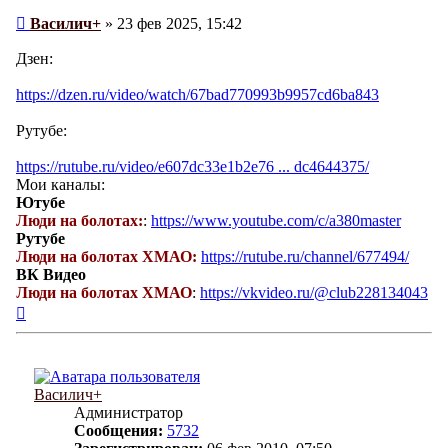
Сообщение
Василич+
»
23 фев 2025, 15:42
Дзен:
https://dzen.ru/video/watch/67bad770993b9957cd6ba843
Рутубе:
https://rutube.ru/video/e607dc33e1b2e76 ... dc4644375/
Мои каналы:
Ютубе
Люди на болотах:
:
https://www.youtube.com/c/a380master
Рутубе
Люди на болотах ХМАО:
https://rutube.ru/channel/677494/
ВК Видео
Люди на болотах ХМАО
:
https://vkvideo.ru/@club228134043
Вернуться
к
началу
Василич+
Администратор
Сообщения:
5732