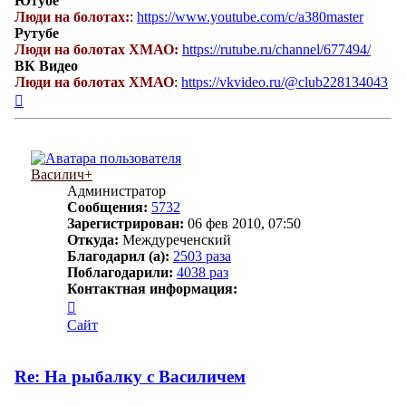
Ютубе
Люди на болотах:
:
https://www.youtube.com/c/a380master
Рутубе
Люди на болотах ХМАО:
https://rutube.ru/channel/677494/
ВК Видео
Люди на болотах ХМАО
:
https://vkvideo.ru/@club228134043
Вернуться
к
началу
Василич+
Администратор
Сообщения:
5732
Зарегистрирован:
06 фев 2010, 07:50
Откуда:
Междуреченский
Благодарил (а):
2503 раза
Поблагодарили:
4038 раз
Контактная информация:
Контактная
информация
Сайт
пользователя
Василич+
Re: На рыбалку с Василичем