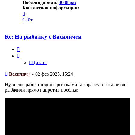
Поблагодарили:
4038 раз
Контактная информация:
Контактная
информация
Сайт
пользователя
Василич+
Re: На рыбалку с Василичем
Цитата
Цитата
Сообщение
Василич+
»
02 фев 2025, 15:24
Ну, и ещё разок сходил с рыбаками за карасем, в том числе
рыбачили прямо напротив посёлка: