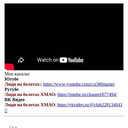
Мои каналы:
Ютубе
Люди на болотах:
:
https://www.youtube.com/c/a380master
Рутубе
Люди на болотах ХМАО:
https://rutube.ru/channel/677494/
ВК Видео
Люди на болотах ХМАО
:
https://vkvideo.ru/@club228134043
Вернуться
к
началу