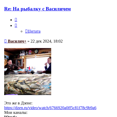
Василич+
Re: На рыбалку с Василичем
Цитата
Цитата
Сообщение
Василич+
»
22 дек 2024, 18:02
Это же в Дзене:
https://dzen.ru/video/watch/6766920a0ff5c81f78c9b9a6
Мои каналы: