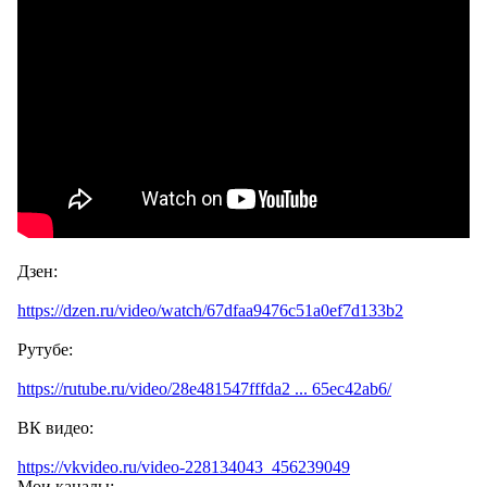
Дзен:
https://dzen.ru/video/watch/67dfaa9476c51a0ef7d133b2
Рутубе:
https://rutube.ru/video/28e481547fffda2 ... 65ec42ab6/
ВК видео:
https://vkvideo.ru/video-228134043_456239049
Мои каналы: