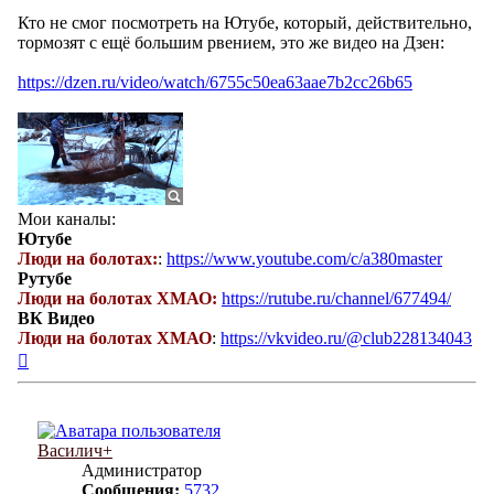
Кто не смог посмотреть на Ютубе, который, действительно,
тормозят с ещё большим рвением, это же видео на Дзен:
https://dzen.ru/video/watch/6755c50ea63aae7b2cc26b65
Мои каналы:
Ютубе
Люди на болотах:
:
https://www.youtube.com/c/a380master
Рутубе
Люди на болотах ХМАО:
https://rutube.ru/channel/677494/
ВК Видео
Люди на болотах ХМАО
:
https://vkvideo.ru/@club228134043
Вернуться
к
началу
Василич+
Администратор
Сообщения:
5732