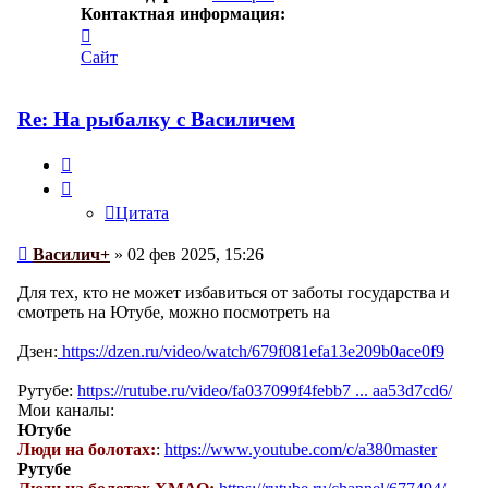
Контактная информация:
Контактная
информация
Сайт
пользователя
Василич+
Re: На рыбалку с Василичем
Цитата
Цитата
Сообщение
Василич+
»
02 фев 2025, 15:26
Для тех, кто не может избавиться от заботы государства и
смотреть на Ютубе, можно посмотреть на
Дзен:
https://dzen.ru/video/watch/679f081efa13e209b0ace0f9
Рутубе:
https://rutube.ru/video/fa037099f4febb7 ... aa53d7cd6/
Мои каналы:
Ютубе
Люди на болотах:
:
https://www.youtube.com/c/a380master
Рутубе