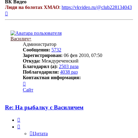
ВК Видео
Люди на болотах ХМАО
:
https://vkvideo.ru/@club228134043
Вернуться
к
началу
Василич+
Администратор
Сообщения:
5732
Зарегистрирован:
06 фев 2010, 07:50
Откуда:
Междуреченский
Благодарил (а):
2503 раза
Поблагодарили:
4038 раз
Контактная информация:
Контактная
информация
Сайт
пользователя
Василич+
Re: На рыбалку с Василичем
Цитата
Цитата