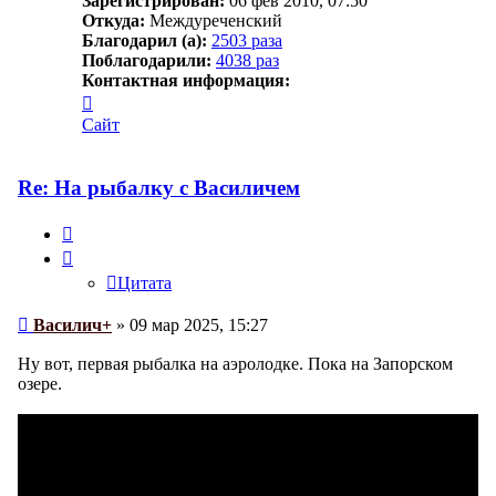
Зарегистрирован:
06 фев 2010, 07:50
Откуда:
Междуреченский
Благодарил (а):
2503 раза
Поблагодарили:
4038 раз
Контактная информация:
Контактная
информация
Сайт
пользователя
Василич+
Re: На рыбалку с Василичем
Цитата
Цитата
Сообщение
Василич+
»
09 мар 2025, 15:27
Ну вот, первая рыбалка на аэролодке. Пока на Запорском
озере.