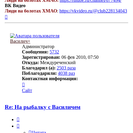
Люди на болотах ХМАО:
https://rutube.ru/channel/677494/
ВК Видео
Люди на болотах ХМАО
:
https://vkvideo.ru/@club228134043
Вернуться
к
началу
Василич+
Администратор
Сообщения:
5732
Зарегистрирован:
06 фев 2010, 07:50
Откуда:
Междуреченский
Благодарил (а):
2503 раза
Поблагодарили:
4038 раз
Контактная информация:
Контактная
информация
Сайт
пользователя
Василич+
Re: На рыбалку с Василичем
Цитата
Цитата