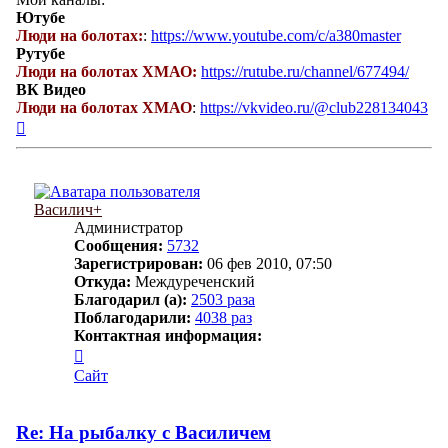
Ютубе
Люди на болотах:
:
https://www.youtube.com/c/a380master
Рутубе
Люди на болотах ХМАО:
https://rutube.ru/channel/677494/
ВК Видео
Люди на болотах ХМАО
:
https://vkvideo.ru/@club228134043
Вернуться
к
началу
Василич+
Администратор
Сообщения:
5732
Зарегистрирован:
06 фев 2010, 07:50
Откуда:
Междуреченский
Благодарил (а):
2503 раза
Поблагодарили:
4038 раз
Контактная информация:
Контактная
информация
Сайт
пользователя
Василич+
Re: На рыбалку с Василичем