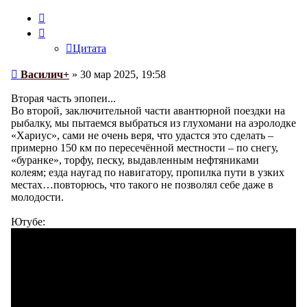
Цитата
Цитата
Сообщение
Василич+
»
30 мар 2025, 19:58
Вторая часть эпопеи...
Во второй, заключительной части авантюрной поездки на
рыбалку, мы пытаемся выбраться из глухомани на аэролодке
«Хариус», сами не очень веря, что удастся это сделать –
примерно 150 км по пересечённой местности – по снегу,
«буранке», торфу, песку, выдавленным нефтяниками
колеям; езда наугад по навигатору, пропилка пути в узких
местах…повторюсь, что такого не позволял себе даже в
молодости.
Ютубе: