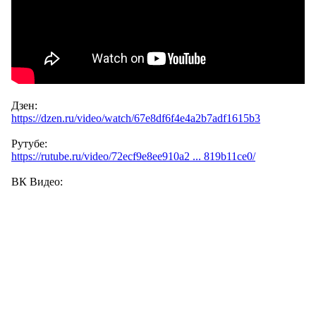
Дзен:
https://dzen.ru/video/watch/67e8df6f4e4a2b7adf1615b3
Рутубе:
https://rutube.ru/video/72ecf9e8ee910a2 ... 819b11ce0/
ВК Видео: