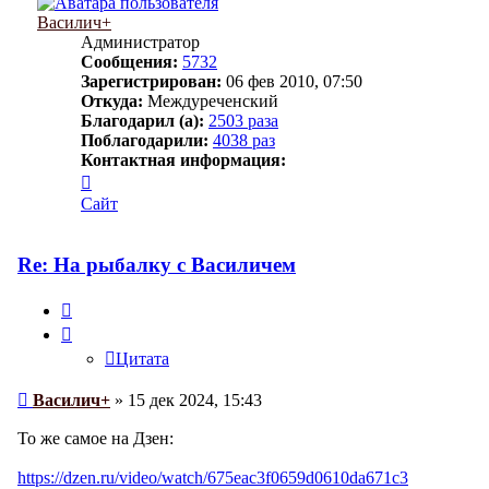
Василич+
Администратор
Сообщения:
5732
Зарегистрирован:
06 фев 2010, 07:50
Откуда:
Междуреченский
Благодарил (а):
2503 раза
Поблагодарили:
4038 раз
Контактная информация:
Контактная
информация
Сайт
пользователя
Василич+
Re: На рыбалку с Василичем
Цитата
Цитата
Сообщение
Василич+
»
15 дек 2024, 15:43
То же самое на Дзен:
https://dzen.ru/video/watch/675eac3f0659d0610da671c3