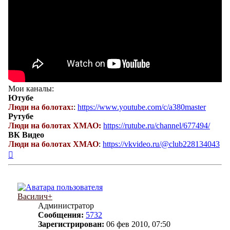
Мои каналы:
Ютубе
Люди на болотах:
:
https://www.youtube.com/c/a380master
Рутубе
Люди на болотах ХМАО:
https://rutube.ru/channel/677494/
ВК Видео
Люди на болотах ХМАО
:
https://vkvideo.ru/@club228134043
Вернуться
к
началу
Василич+
Администратор
Сообщения:
5732
Зарегистрирован:
06 фев 2010, 07:50