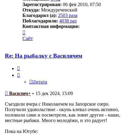
Зарегистрирован:
06 фев 2010, 07:50
Откуда:
Междуреченский
Благодарил (а):
2503 раза
Поблагодарили:
4038 раз
Контактная информация:
Контактная
информация
Сайт
пользователя
Василич+
Re: На рыбалку с Василичем
Цитата
Цитата
Сообщение
Василич+
»
15 дек 2024, 15:09
Съездили вчера с Николаичем на Запорское озеро.
Получили удовольствие - окунь клевал очень активно,
половили сами и посмотрели, как ловят другие - наши,
местные рыбаки. Много молодёжи, и это радует!
Пока на Ютубе: