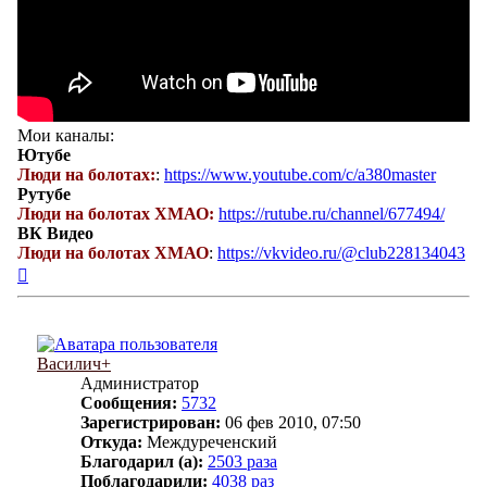
Мои каналы:
Ютубе
Люди на болотах:
:
https://www.youtube.com/c/a380master
Рутубе
Люди на болотах ХМАО:
https://rutube.ru/channel/677494/
ВК Видео
Люди на болотах ХМАО
:
https://vkvideo.ru/@club228134043
Вернуться
к
началу
Василич+
Администратор
Сообщения:
5732
Зарегистрирован:
06 фев 2010, 07:50
Откуда:
Междуреченский
Благодарил (а):
2503 раза
Поблагодарили:
4038 раз