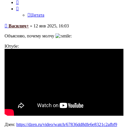
Цитата
Цитата
Сообщение
Василич+
»
12 янв 2025, 16:03
Объясняю, почему молчу
Ютубе:
Дзен:
https://dzen.ru/video/watch/67836dd8dfe6e8321c2afbf9