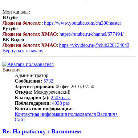
Мои каналы:
Ютубе
Люди на болотах:
:
https://www.youtube.com/c/a380master
Рутубе
Люди на болотах ХМАО:
https://rutube.ru/channel/677494/
ВК Видео
Люди на болотах ХМАО
:
https://vkvideo.ru/@club228134043
Вернуться к началу
Василич+
Администратор
Сообщения:
5732
Зарегистрирован:
06 фев 2010, 07:50
Откуда:
Междуреченский
Благодарил (а):
2503 раза
Поблагодарили:
4038 раз
Контактная информация:
Контактная информация пользователя Василич+
Сайт
Re: На рыбалку с Василичем