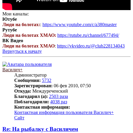
Мои каналы:
Ютубе
Люди на болотах:
:
https://www.youtube.com/c/a380master
Рутубе
Люди на болотах ХМАО:
https://rutube.ru/channel/677494/
ВК Видео
Люди на болотах ХМАО
:
https://vkvideo.ru/@club228134043
Вернуться к началу
Василич+
Администратор
Сообщения:
5732
Зарегистрирован:
06 фев 2010, 07:50
Откуда:
Междуреченский
Благодарил (а):
2503 раза
Поблагодарили:
4038 раз
Контактная информация:
Контактная информация пользователя Василич+
Сайт
Re: На рыбалку с Василичем