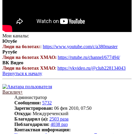
Мои каналы:
Ютубе
Люди на болотах:
:
https://www.youtube.com/c/a380master
Рутубе
Люди на болотах ХМАО:
https://rutube.ru/channel/677494/
ВК Видео
Люди на болотах ХМАО
:
https://vkvideo.ru/@club228134043
Вернуться к началу
Василич+
Администратор
Сообщения:
5732
Зарегистрирован:
06 фев 2010, 07:50
Откуда:
Междуреченский
Благодарил (а):
2503 раза
Поблагодарили:
4038 раз
Контактная информация: