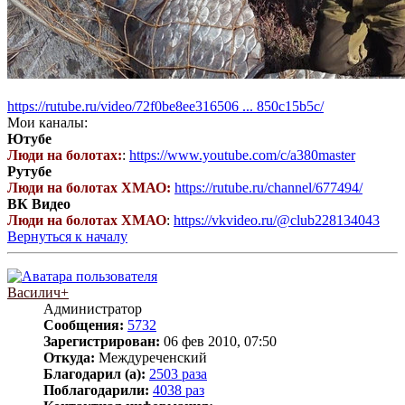
https://rutube.ru/video/72f0be8ee316506 ... 850c15b5c/
Мои каналы:
Ютубе
Люди на болотах:
:
https://www.youtube.com/c/a380master
Рутубе
Люди на болотах ХМАО:
https://rutube.ru/channel/677494/
ВК Видео
Люди на болотах ХМАО
:
https://vkvideo.ru/@club228134043
Вернуться к началу
Василич+
Администратор
Сообщения:
5732
Зарегистрирован:
06 фев 2010, 07:50
Откуда:
Междуреченский
Благодарил (а):
2503 раза
Поблагодарили:
4038 раз