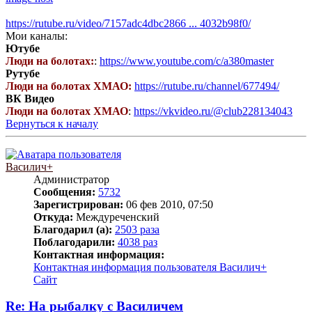
https://rutube.ru/video/7157adc4dbc2866 ... 4032b98f0/
Мои каналы:
Ютубе
Люди на болотах:
:
https://www.youtube.com/c/a380master
Рутубе
Люди на болотах ХМАО:
https://rutube.ru/channel/677494/
ВК Видео
Люди на болотах ХМАО
:
https://vkvideo.ru/@club228134043
Вернуться к началу
Василич+
Администратор
Сообщения:
5732
Зарегистрирован:
06 фев 2010, 07:50
Откуда:
Междуреченский
Благодарил (а):
2503 раза
Поблагодарили:
4038 раз
Контактная информация:
Контактная информация пользователя Василич+
Сайт
Re: На рыбалку с Василичем