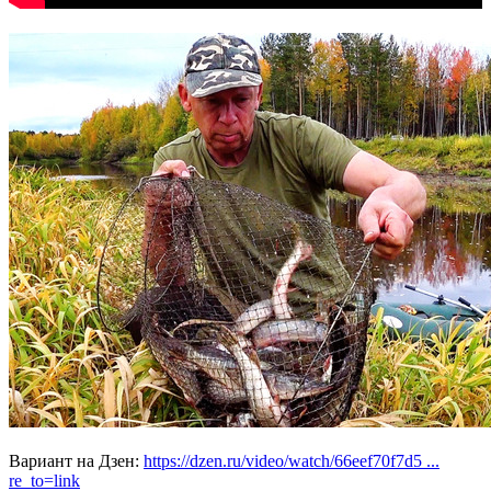
Вариант на Дзен:
https://dzen.ru/video/watch/66eef70f7d5 ...
re_to=link