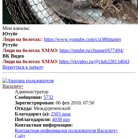
Мои каналы:
Ютубе
Люди на болотах:
:
https://www.youtube.com/c/a380master
Рутубе
Люди на болотах ХМАО:
https://rutube.ru/channel/677494/
ВК Видео
Люди на болотах ХМАО
:
https://vkvideo.ru/@club228134043
Вернуться к началу
Василич+
Администратор
Сообщения:
5732
Зарегистрирован:
06 фев 2010, 07:50
Откуда:
Междуреченский
Благодарил (а):
2503 раза
Поблагодарили:
4038 раз
Контактная информация:
Контактная информация пользователя Василич+
Сайт