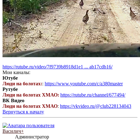
https://rutube.ru/video/7f9739b8918d1e1 ... ab17cdb16/
Мои каналы:
Ютубе
Люди на болотах:
:
https://www.youtube.com/c/a380master
Рутубе
Люди на болотах ХМАО:
https://rutube.ru/channel/677494/
ВК Видео
Люди на болотах ХМАО
:
https://vkvideo.ru/@club228134043
Вернуться к началу
Василич+
Администратор