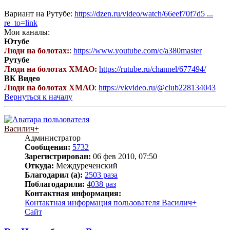
Вариант на Рутубе:
https://dzen.ru/video/watch/66eef70f7d5 ...
re_to=link
Мои каналы:
Ютубе
Люди на болотах:
:
https://www.youtube.com/c/a380master
Рутубе
Люди на болотах ХМАО:
https://rutube.ru/channel/677494/
ВК Видео
Люди на болотах ХМАО
:
https://vkvideo.ru/@club228134043
Вернуться к началу
Василич+
Администратор
Сообщения:
5732
Зарегистрирован:
06 фев 2010, 07:50
Откуда:
Междуреченский
Благодарил (а):
2503 раза
Поблагодарили:
4038 раз
Контактная информация:
Контактная информация пользователя Василич+
Сайт