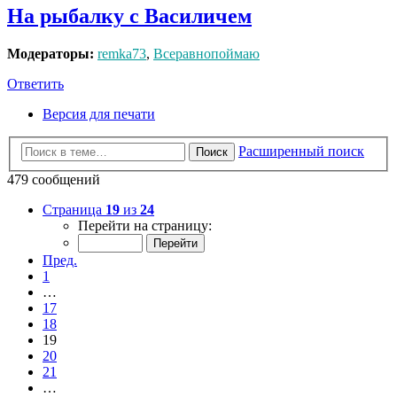
На рыбалку с Василичем
Модераторы:
remka73
,
Всеравнопоймаю
Ответить
Версия для печати
Расширенный поиск
Поиск
479 сообщений
Страница
19
из
24
Перейти на страницу:
Пред.
1
…
17
18
19
20
21
…