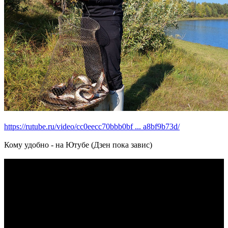
https://rutube.ru/video/cc0eecc70bbb0bf ... a8bf9b73d/
Кому удобно - на Ютубе (Дзен пока завис)