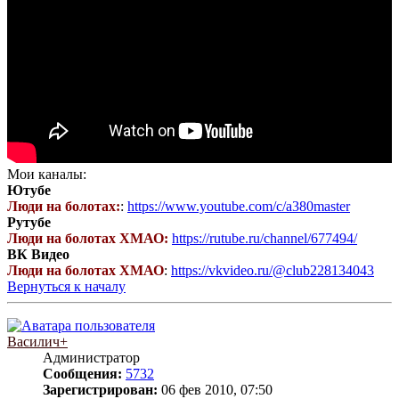
Мои каналы:
Ютубе
Люди на болотах:
:
https://www.youtube.com/c/a380master
Рутубе
Люди на болотах ХМАО:
https://rutube.ru/channel/677494/
ВК Видео
Люди на болотах ХМАО
:
https://vkvideo.ru/@club228134043
Вернуться к началу
Василич+
Администратор
Сообщения:
5732
Зарегистрирован:
06 фев 2010, 07:50