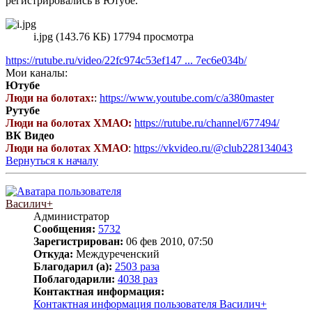
регистрировались в Ютубе.
i.jpg (143.76 КБ) 17794 просмотра
https://rutube.ru/video/22fc974c53ef147 ... 7ec6e034b/
Мои каналы:
Ютубе
Люди на болотах:
:
https://www.youtube.com/c/a380master
Рутубе
Люди на болотах ХМАО:
https://rutube.ru/channel/677494/
ВК Видео
Люди на болотах ХМАО
:
https://vkvideo.ru/@club228134043
Вернуться к началу
Василич+
Администратор
Сообщения:
5732
Зарегистрирован:
06 фев 2010, 07:50
Откуда:
Междуреченский
Благодарил (а):
2503 раза
Поблагодарили:
4038 раз
Контактная информация:
Контактная информация пользователя Василич+