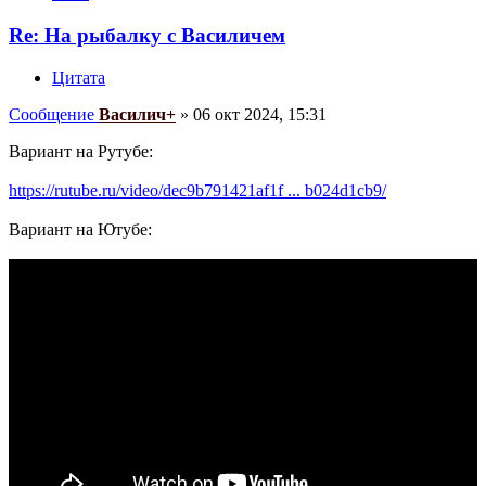
Re: На рыбалку с Василичем
Цитата
Сообщение
Василич+
»
06 окт 2024, 15:31
Вариант на Рутубе:
https://rutube.ru/video/dec9b791421af1f ... b024d1cb9/
Вариант на Ютубе: