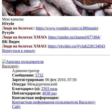
Мои каналы:
Ютубе
Люди на болотах:
:
https://www.youtube.com/c/a380master
Рутубе
Люди на болотах ХМАО:
https://rutube.ru/channel/677494/
ВК Видео
Люди на болотах ХМАО
:
https://vkvideo.ru/@club228134043
Вернуться к началу
Василич+
Администратор
Сообщения:
5732
Зарегистрирован:
06 фев 2010, 07:50
Откуда:
Междуреченский
Благодарил (а):
2503 раза
Поблагодарили:
4038 раз
Контактная информация:
Контактная информация пользователя Василич+
Сайт