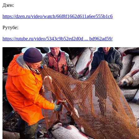
Дзен:
https://dzen.ru/video/watch/66f8f1662d611a6ee555b1c6
Рутубе:
https://rutube.ru/video/5343c9b52ed2d0d ... bd962ad59/