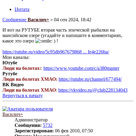
Цитата
Сообщение
Василич+
»
04 сен 2024, 18:42
И вот на РУТУБЕ вторая часть эпической рыбалки на
мансийском озере (угадайте и напишите в комментариях,
какое это озеро
) !
https://rutube.ru/video/5c95db967679868 ... fe4e226ba/
Мои каналы:
Ютубе
Люди на болотах:
:
https://www.youtube.com/c/a380master
Рутубе
Люди на болотах ХМАО:
https://rutube.ru/channel/677494/
ВК Видео
Люди на болотах ХМАО
:
https://vkvideo.ru/@club228134043
Вернуться к началу
Василич+
Администратор
Сообщения:
5732
Зарегистрирован:
06 фев 2010, 07:50