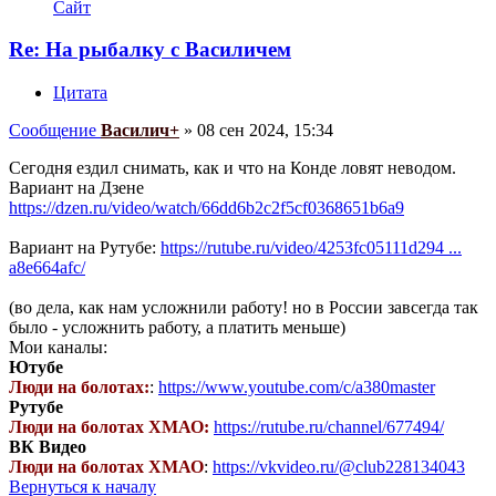
Сайт
Re: На рыбалку с Василичем
Цитата
Сообщение
Василич+
»
08 сен 2024, 15:34
Сегодня ездил снимать, как и что на Конде ловят неводом.
Вариант на Дзене
https://dzen.ru/video/watch/66dd6b2c2f5cf0368651b6a9
Вариант на Рутубе:
https://rutube.ru/video/4253fc05111d294 ...
a8e664afc/
(во дела, как нам усложнили работу! но в России завсегда так
было - усложнить работу, а платить меньше)
Мои каналы:
Ютубе
Люди на болотах:
:
https://www.youtube.com/c/a380master
Рутубе
Люди на болотах ХМАО:
https://rutube.ru/channel/677494/
ВК Видео
Люди на болотах ХМАО
:
https://vkvideo.ru/@club228134043
Вернуться к началу