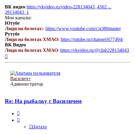
ВК видео
https://vkvideo.ru/video-228134043_4562 ...
28134043_1
Мои каналы:
Ютубе
Люди на болотах:
:
https://www.youtube.com/c/a380master
Рутубе
Люди на болотах ХМАО:
https://rutube.ru/channel/677494/
ВК Видео
Люди на болотах ХМАО
:
https://vkvideo.ru/@club228134043
Вернуться
к
началу
Василич+
Администратор
Re: На рыбалку с Василичем
Цитата
Цитата