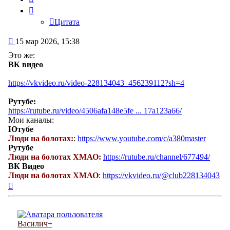
Цитата
Сообщение
15 мар 2026, 15:38
Это же:
ВК видео
https://vkvideo.ru/video-228134043_456239112?sh=4
Рутубе:
https://rutube.ru/video/4506afa148e5fe ... 17a123a66/
Мои каналы:
Ютубе
Люди на болотах:
:
https://www.youtube.com/c/a380master
Рутубе
Люди на болотах ХМАО:
https://rutube.ru/channel/677494/
ВК Видео
Люди на болотах ХМАО
:
https://vkvideo.ru/@club228134043
Вернуться
к
началу
Василич+