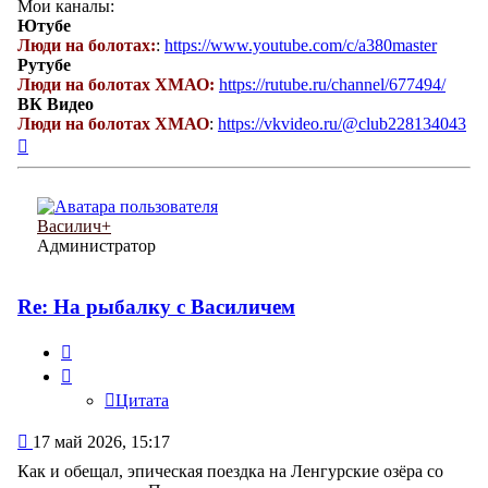
Мои каналы:
Ютубе
Люди на болотах:
:
https://www.youtube.com/c/a380master
Рутубе
Люди на болотах ХМАО:
https://rutube.ru/channel/677494/
ВК Видео
Люди на болотах ХМАО
:
https://vkvideo.ru/@club228134043
Вернуться
к
началу
Василич+
Администратор
Re: На рыбалку с Василичем
Цитата
Цитата
Сообщение
17 май 2026, 15:17
Как и обещал, эпическая поездка на Ленгурские озёра со