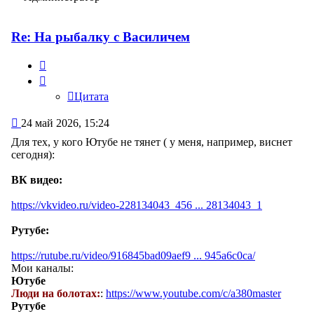
Re: На рыбалку с Василичем
Цитата
Цитата
Сообщение
24 май 2026, 15:24
Для тех, у кого Ютубе не тянет ( у меня, например, виснет
сегодня):
ВК видео:
https://vkvideo.ru/video-228134043_456 ... 28134043_1
Рутубе:
https://rutube.ru/video/916845bad09aef9 ... 945a6c0ca/
Мои каналы:
Ютубе
Люди на болотах:
:
https://www.youtube.com/c/a380master
Рутубе