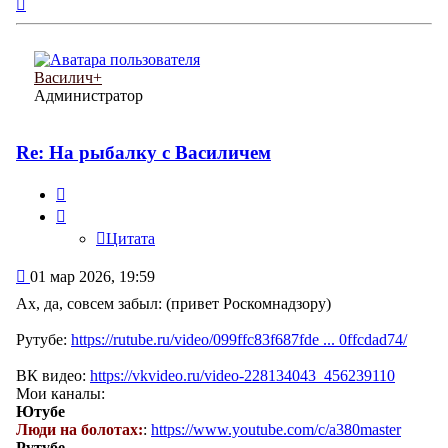
Вернуться
к
началу
Василич+
Администратор
Re: На рыбалку с Василичем
Цитата
Цитата
Сообщение
01 мар 2026, 19:59
Ах, да, совсем забыл: (привет Роскомнадзору)
Рутубе:
https://rutube.ru/video/099ffc83f687fde ... 0ffcdad74/
ВК видео:
https://vkvideo.ru/video-228134043_456239110
Мои каналы:
Ютубе
Люди на болотах:
:
https://www.youtube.com/c/a380master
Рутубе