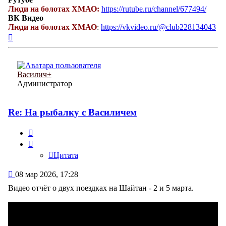
Люди на болотах ХМАО:
https://rutube.ru/channel/677494/
ВК Видео
Люди на болотах ХМАО
:
https://vkvideo.ru/@club228134043
Вернуться
к
началу
Василич+
Администратор
Re: На рыбалку с Василичем
Цитата
Цитата
Сообщение
08 мар 2026, 17:28
Видео отчёт о двух поездках на Шайтан - 2 и 5 марта.