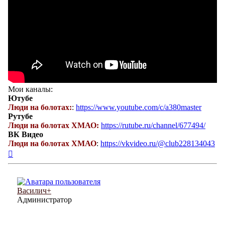
Мои каналы:
Ютубе
Люди на болотах:
:
https://www.youtube.com/c/a380master
Рутубе
Люди на болотах ХМАО:
https://rutube.ru/channel/677494/
ВК Видео
Люди на болотах ХМАО
:
https://vkvideo.ru/@club228134043
Вернуться
к
началу
Василич+
Администратор