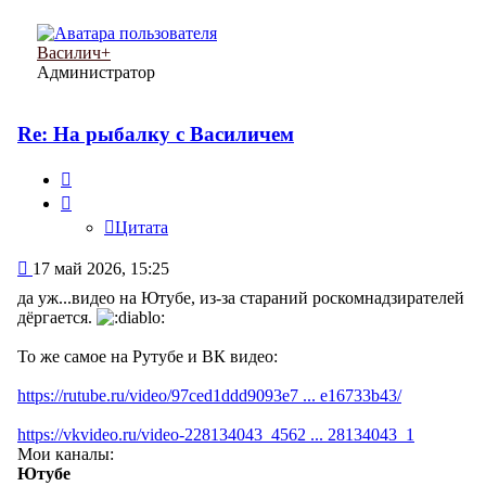
началу
Василич+
Администратор
Re: На рыбалку с Василичем
Цитата
Цитата
Сообщение
17 май 2026, 15:25
да уж...видео на Ютубе, из-за стараний роскомнадзирателей
дёргается.
То же самое на Рутубе и ВК видео:
https://rutube.ru/video/97ced1ddd9093e7 ... e16733b43/
https://vkvideo.ru/video-228134043_4562 ... 28134043_1
Мои каналы:
Ютубе