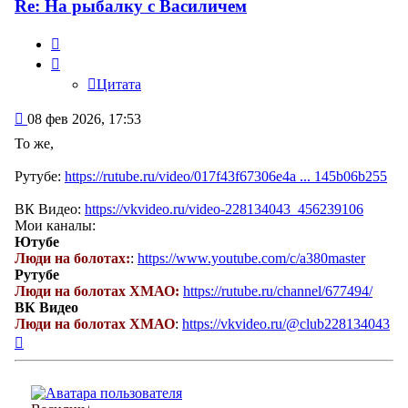
Re: На рыбалку с Василичем
Цитата
Цитата
Сообщение
08 фев 2026, 17:53
То же,
Рутубе:
https://rutube.ru/video/017f43f67306e4a ... 145b06b255
ВК Видео:
https://vkvideo.ru/video-228134043_456239106
Мои каналы:
Ютубе
Люди на болотах:
:
https://www.youtube.com/c/a380master
Рутубе
Люди на болотах ХМАО:
https://rutube.ru/channel/677494/
ВК Видео
Люди на болотах ХМАО
:
https://vkvideo.ru/@club228134043
Вернуться
к
началу