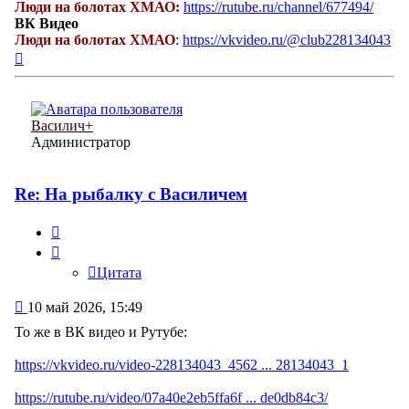
Люди на болотах ХМАО:
https://rutube.ru/channel/677494/
ВК Видео
Люди на болотах ХМАО
:
https://vkvideo.ru/@club228134043
Вернуться
к
началу
Василич+
Администратор
Re: На рыбалку с Василичем
Цитата
Цитата
Сообщение
10 май 2026, 15:49
То же в ВК видео и Рутубе:
https://vkvideo.ru/video-228134043_4562 ... 28134043_1
https://rutube.ru/video/07a40e2eb5ffa6f ... de0db84c3/