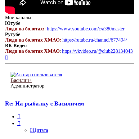
Мои каналы:
Ютубе
Люди на болотах:
:
https://www.youtube.com/c/a380master
Рутубе
Люди на болотах ХМАО:
https://rutube.ru/channel/677494/
ВК Видео
Люди на болотах ХМАО
:
https://vkvideo.ru/@club228134043
Вернуться
к
началу
Василич+
Администратор
Re: На рыбалку с Василичем
Цитата
Цитата