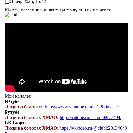
Сообщение
01 мар 2026, 15:42
Может, название слишком громкое, но тем не менее
Мои каналы:
Ютубе
Люди на болотах:
:
https://www.youtube.com/c/a380master
Рутубе
Люди на болотах ХМАО:
https://rutube.ru/channel/677494/
ВК Видео
Люди на болотах ХМАО
:
https://vkvideo.ru/@club228134043