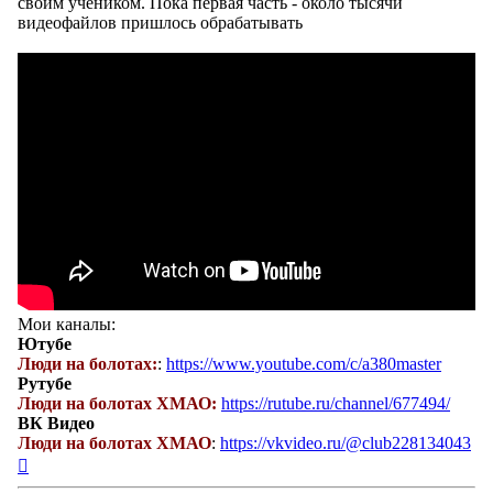
своим учеником. Пока первая часть - около тысячи
видеофайлов пришлось обрабатывать
Мои каналы:
Ютубе
Люди на болотах:
:
https://www.youtube.com/c/a380master
Рутубе
Люди на болотах ХМАО:
https://rutube.ru/channel/677494/
ВК Видео
Люди на болотах ХМАО
:
https://vkvideo.ru/@club228134043
Вернуться
к