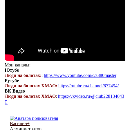
Мои каналы:
Ютубе
Люди на болотах:
:
https://www.youtube.com/c/a380master
Рутубе
Люди на болотах ХМАО:
https://rutube.ru/channel/677494/
ВК Видео
Люди на болотах ХМАО
:
https://vkvideo.ru/@club228134043
Вернуться
к
началу
Василич+
Администратор