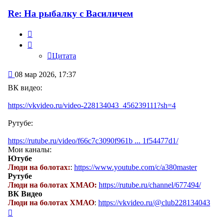
Re: На рыбалку с Василичем
Цитата
Цитата
Сообщение
08 мар 2026, 17:37
ВК видео:
https://vkvideo.ru/video-228134043_456239111?sh=4
Рутубе:
https://rutube.ru/video/f66c7c3090f961b ... 1f54477d1/
Мои каналы:
Ютубе
Люди на болотах:
:
https://www.youtube.com/c/a380master
Рутубе
Люди на болотах ХМАО:
https://rutube.ru/channel/677494/
ВК Видео
Люди на болотах ХМАО
:
https://vkvideo.ru/@club228134043
Вернуться
к