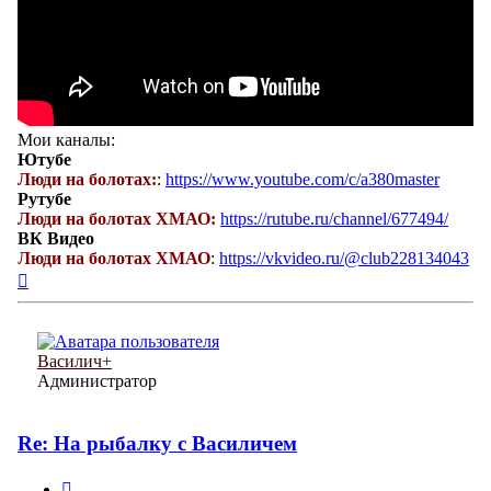
Мои каналы:
Ютубе
Люди на болотах:
:
https://www.youtube.com/c/a380master
Рутубе
Люди на болотах ХМАО:
https://rutube.ru/channel/677494/
ВК Видео
Люди на болотах ХМАО
:
https://vkvideo.ru/@club228134043
Вернуться
к
началу
Василич+
Администратор
Re: На рыбалку с Василичем
Цитата