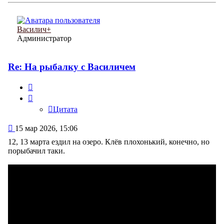
началу
Василич+
Администратор
Re: На рыбалку с Василичем
Цитата
Цитата
Сообщение
15 мар 2026, 15:06
12, 13 марта ездил на озеро. Клёв плохонький, конечно, но
порыбачил таки.