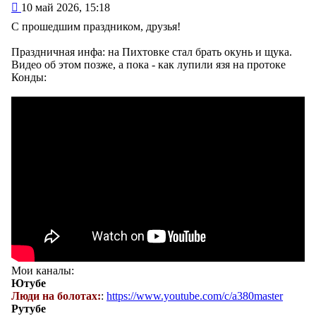
Сообщение
10 май 2026, 15:18
С прошедшим праздником, друзья!
Праздничная инфа: на Пихтовке стал брать окунь и щука.
Видео об этом позже, а пока - как лупили язя на протоке
Конды:
Мои каналы:
Ютубе
Люди на болотах:
:
https://www.youtube.com/c/a380master
Рутубе