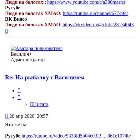
Люди на болотах:
:
https://www.youtube.com/c/a380master
Рутубе
Люди на болотах ХМАО:
https://rutube.ru/channel/677494/
ВК Видео
Люди на болотах ХМАО
:
https://vkvideo.ru/@club228134043
Вернуться
к
началу
Василич+
Администратор
Re: На рыбалку с Василичем
Цитата
Цитата
Сообщение
26 апр 2026, 20:57
Это же на:
Рутубе
https://rutube.ru/video/9338fd5b04e03f3 ... 861e1074b/