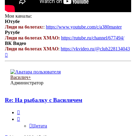
Мои каналы:
Ютубе
Люди на болотах:
:
https://www.youtube.com/c/a380master
Рутубе
Люди на болотах ХМАО:
https://rutube.ru/channel/677494/
ВК Видео
Люди на болотах ХМАО
:
https://vkvideo.ru/@club228134043
Вернуться
к
началу
Василич+
Администратор
Re: На рыбалку с Василичем
Цитата
Цитата