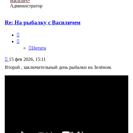
Василич+
Администратор
Re: На рыбалку с Василичем
Цитата
Цитата
Сообщение
15 фев 2026, 15:11
Второй , заключительный день рыбалки на Зелёном.