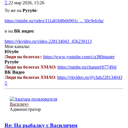
Сообщение
22 мар 2026, 15:26
То же на
Рутубе
:
https://rutube.ru/video/111a81b8b66901c ... 50c9efc0a/
и на
ВК видео
:
https://vkvideo.ru/video-228134043_456239113
Мои каналы:
Ютубе
Люди на болотах:
:
https://www.youtube.com/c/a380master
Рутубе
Люди на болотах ХМАО:
https://rutube.ru/channel/677494/
ВК Видео
Люди на болотах ХМАО
:
https://vkvideo.ru/@club228134043
Вернуться
к
началу
Василич+
Администратор
Re: На рыбалку с Василичем