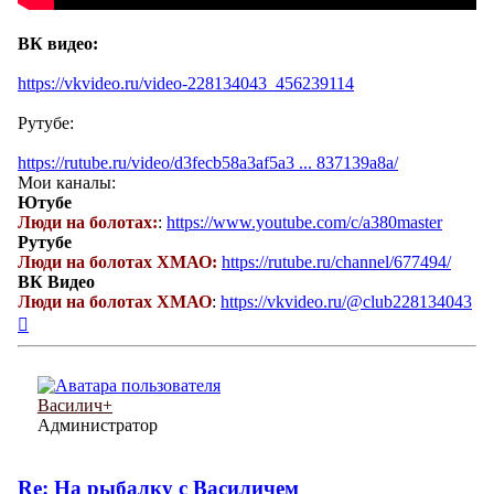
ВК видео:
https://vkvideo.ru/video-228134043_456239114
Рутубе:
https://rutube.ru/video/d3fecb58a3af5a3 ... 837139a8a/
Мои каналы:
Ютубе
Люди на болотах:
:
https://www.youtube.com/c/a380master
Рутубе
Люди на болотах ХМАО:
https://rutube.ru/channel/677494/
ВК Видео
Люди на болотах ХМАО
:
https://vkvideo.ru/@club228134043
Вернуться
к
началу
Василич+
Администратор
Re: На рыбалку с Василичем