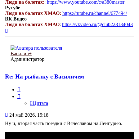
Люди на болотах:
:
https://www.youtube.com/c/a380master
Рутубе
Люди на болотах ХМАО:
https://rutube.ru/channel/677494/
ВК Видео
Люди на болотах ХМАО
:
https://vkvideo.ru/@club228134043
Вернуться
к
началу
Василич+
Администратор
Re: На рыбалку с Василичем
Цитата
Цитата
Сообщение
24 май 2026, 15:18
Ну и, вторая часть поездки с Вячеславом на Ленгурью.