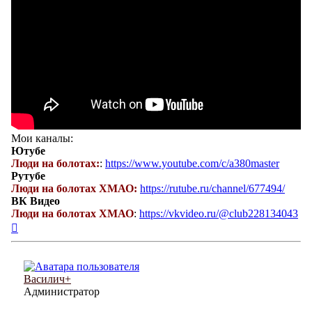
Мои каналы:
Ютубе
Люди на болотах:
:
https://www.youtube.com/c/a380master
Рутубе
Люди на болотах ХМАО:
https://rutube.ru/channel/677494/
ВК Видео
Люди на болотах ХМАО
:
https://vkvideo.ru/@club228134043
Вернуться
к
началу
Василич+
Администратор