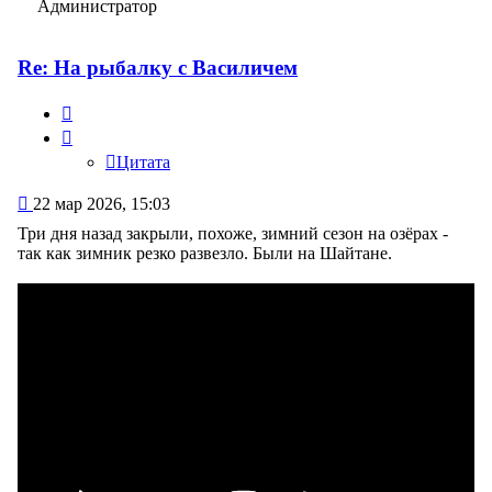
Администратор
Re: На рыбалку с Василичем
Цитата
Цитата
Сообщение
22 мар 2026, 15:03
Три дня назад закрыли, похоже, зимний сезон на озёрах -
так как зимник резко развезло. Были на Шайтане.