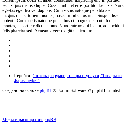
Lorem ipsum dolor sit amet, consectetur adipiscing elit. In porttitor
lectus quis mattis aliquet. Cras in nibh et eros porttitor facilisis. Nunc
egestas eget leo vel dapibus. Cum sociis natoque penatibus et
magnis dis parturient montes, nascetur ridiculus mus. Suspendisse
potenti. Cum sociis natoque penatibus et magnis dis parturient
montes, nascetur ridiculus mus. Nunc rutrum dui ipsum, ac tincidunt
felis pharetra sed. Aenean viverra sagittis interdum.
Перейти:
Список форумов
Товары и услуги
"Товары от
Фармацефта"
Создано на основе
phpBB
® Forum Software © phpBB Limited
Моды и расширения phpBB