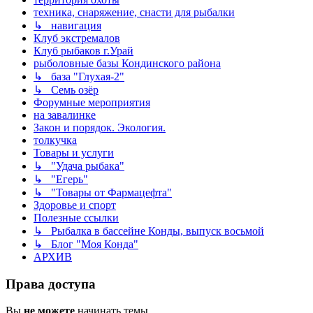
техника, снаряжение, снасти для рыбалки
↳ навигация
Клуб экстремалов
Клуб рыбаков г.Урай
рыболовные базы Кондинского района
↳ база "Глухая-2"
↳ Семь озёр
Форумные мероприятия
на завалинке
Закон и порядок. Экология.
толкучка
Товары и услуги
↳ "Удача рыбака"
↳ "Егерь"
↳ "Товары от Фармацефта"
Здоровье и спорт
Полезные ссылки
↳ Рыбалка в бассейне Конды, выпуск восьмой
↳ Блог "Моя Конда"
АРХИВ
Права доступа
Вы
не можете
начинать темы