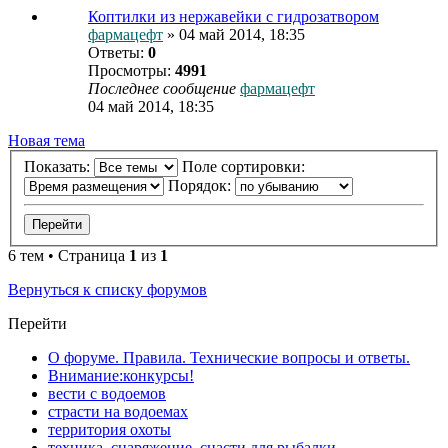
Коптилки из нержавейки с гидрозатвором
фармацефт
» 04 май 2014, 18:35
Ответы:
0
Просмотры:
4991
Последнее сообщение
фармацефт
04 май 2014, 18:35
Новая тема
Показать:
Поле сортировки:
Порядок:
6 тем • Страница
1
из
1
Вернуться к списку форумов
Перейти
О форуме. Правила. Технические вопросы и ответы.
Внимание:конкурсы!
вести с водоемов
страсти на водоемах
территория охоты
техника, снаряжение, снасти для рыбалки