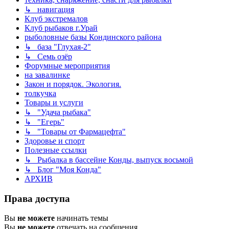
↳ навигация
Клуб экстремалов
Клуб рыбаков г.Урай
рыболовные базы Кондинского района
↳ база "Глухая-2"
↳ Семь озёр
Форумные мероприятия
на завалинке
Закон и порядок. Экология.
толкучка
Товары и услуги
↳ "Удача рыбака"
↳ "Егерь"
↳ "Товары от Фармацефта"
Здоровье и спорт
Полезные ссылки
↳ Рыбалка в бассейне Конды, выпуск восьмой
↳ Блог "Моя Конда"
АРХИВ
Права доступа
Вы
не можете
начинать темы
Вы
не можете
отвечать на сообщения