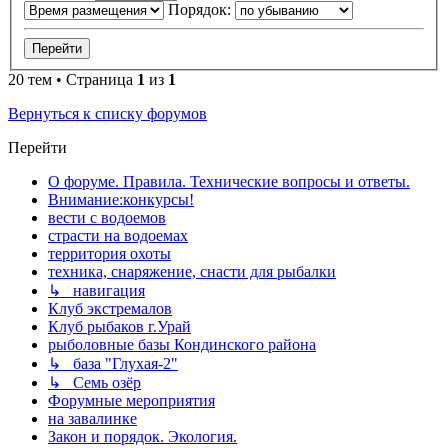
Порядок:
20 тем • Страница
1
из
1
Вернуться к списку форумов
Перейти
О форуме. Правила. Технические вопросы и ответы.
Внимание:конкурсы!
вести с водоемов
страсти на водоемах
территория охоты
техника, снаряжение, снасти для рыбалки
↳ навигация
Клуб экстремалов
Клуб рыбаков г.Урай
рыболовные базы Кондинского района
↳ база "Глухая-2"
↳ Семь озёр
Форумные мероприятия
на завалинке
Закон и порядок. Экология.