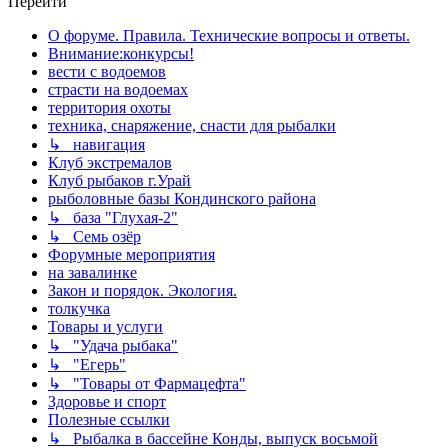
Перейти
О форуме. Правила. Технические вопросы и ответы.
Внимание:конкурсы!
вести с водоемов
страсти на водоемах
территория охоты
техника, снаряжение, снасти для рыбалки
↳ навигация
Клуб экстремалов
Клуб рыбаков г.Урай
рыболовные базы Кондинского района
↳ база "Глухая-2"
↳ Семь озёр
Форумные мероприятия
на завалинке
Закон и порядок. Экология.
толкучка
Товары и услуги
↳ "Удача рыбака"
↳ "Егерь"
↳ "Товары от Фармацефта"
Здоровье и спорт
Полезные ссылки
↳ Рыбалка в бассейне Конды, выпуск восьмой