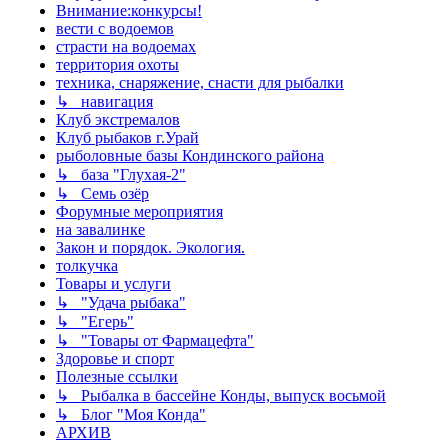
Внимание:конкурсы!
вести с водоемов
страсти на водоемах
территория охоты
техника, снаряжение, снасти для рыбалки
↳ навигация
Клуб экстремалов
Клуб рыбаков г.Урай
рыболовные базы Кондинского района
↳ база "Глухая-2"
↳ Семь озёр
Форумные мероприятия
на завалинке
Закон и порядок. Экология.
толкучка
Товары и услуги
↳ "Удача рыбака"
↳ "Егерь"
↳ "Товары от Фармацефта"
Здоровье и спорт
Полезные ссылки
↳ Рыбалка в бассейне Конды, выпуск восьмой
↳ Блог "Моя Конда"
АРХИВ