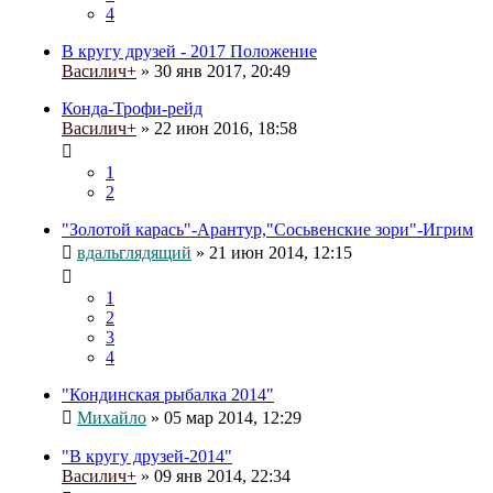
4
В кругу друзей - 2017 Положение
Василич+
» 30 янв 2017, 20:49
Конда-Трофи-рейд
Василич+
» 22 июн 2016, 18:58
1
2
"Золотой карась"-Арантур,"Сосьвенские зори"-Игрим
вдальглядящий
» 21 июн 2014, 12:15
1
2
3
4
"Кондинская рыбалка 2014"
Михайло
» 05 мар 2014, 12:29
"В кругу друзей-2014"
Василич+
» 09 янв 2014, 22:34