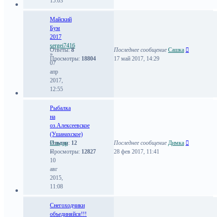
15:03
Майский
Бум
2017
sergei7416
Ответы:
8
Последнее сообщение
Сашка
»
Просмотры:
18804
17 май 2017, 14:29
07
апр
2017,
12:55
Рыбалка
на
оз.Алексеевское
(Ушанахское)
Ильдар
Ответы:
12
Последнее сообщение
Димка
»
Просмотры:
12827
28 фев 2017, 11:41
10
авг
2015,
11:08
Снегоходчики
объединяйся!!!