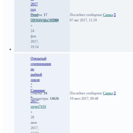
2017
год
Pavel
Ответы:
17
Последнее сообщение
Сашка
OPTOVOLOKNO
Просмотры:
15504
07 авг 2017, 11:19
»
24
фев
2017,
19:14
Открытый
соревнования
по
рыбной
ловли
"
Спиннинг
Ответы:
16
Последнее сообщение
Сашка
-
Просмотры:
14626
19 июл 2017, 09:48
2017"
sergei7416
»
28
июн
2017,