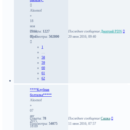
рыбалку!
Aksenof
»
18
ноя
2010,
Ответы:
1227
Последнее сообщение
Дмитрий PDN
00:45
Просмотры:
502800
20 июн 2016, 09:40
1
…
58
59
60
61
62
****Клубная
болталка*****
Aksenof
»
07
авг
Ответы:
78
Последнее сообщение
Сашка
2015,
Просмотры:
54075
11 июн 2016, 07:57
16:09