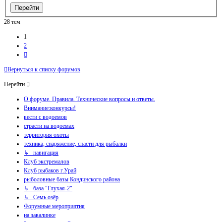
28 тем
1
2
След.
Вернуться к списку форумов
Перейти
О форуме. Правила. Технические вопросы и ответы.
Внимание:конкурсы!
вести с водоемов
страсти на водоемах
территория охоты
техника, снаряжение, снасти для рыбалки
↳ навигация
Клуб экстремалов
Клуб рыбаков г.Урай
рыболовные базы Кондинского района
↳ база "Глухая-2"
↳ Семь озёр
Форумные мероприятия
на завалинке