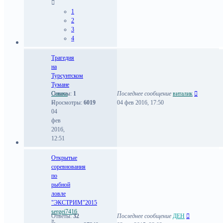
1
2
3
4
Трагедия
на
Турсунтском
Тумане
Сашка
Ответы:
1
Последнее сообщение
виталик
»
Просмотры:
6019
04 фев 2016, 17:50
04
фев
2016,
12:51
Открытые
соревнования
по
рыбной
ловле
"ЭКСТРИМ"2015
sergei7416
Ответы:
32
Последнее сообщение
ДЕН
»