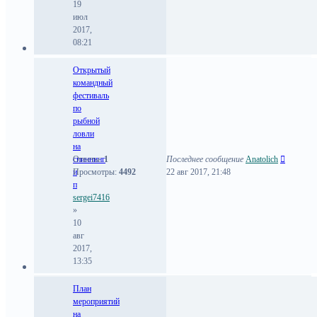
19
июл
2017,
08:21
Открытый
командный
фестиваль
по
рыбной
ловли
на
спиннинг
Ответы:
1
Последнее сообщение
Anatolich
и
Просмотры:
4492
22 авг 2017, 21:48
п
sergei7416
»
10
авг
2017,
13:35
План
мероприятий
на