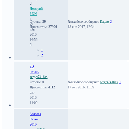
Дмитрий
PDN
»
Ответы:
39
Последнее сообщение
Карло
29
Просмотры:
27996
18 янв 2017, 12:34
янв
2016,
16:56
1
2
3D
печать
sergei7416ss
»
Ответы:
0
Последнее сообщение
sergei7416ss
17
Просмотры:
4112
17 окт 2016, 11:09
окт
2016,
11:09
Золотая
Осень
2016