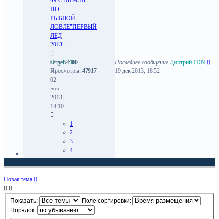
ФЕСТИВАЛЬ
ПО
РЫБНОЙ
ЛОВЛЕ"ПЕРВЫЙ
ЛЕД
2013"
sergei7416
Ответы:
60
Последнее сообщение
Дмитрий PDN
»
Просмотры:
47917
19 дек 2013, 18:52
02
ноя
2013,
14:10
1
2
3
4
Новая тема
Показать:
Поле сортировки:
Порядок: