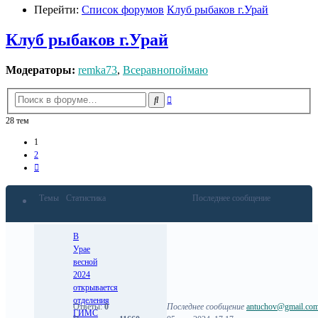
Перейти:
Список форумов
Клуб рыбаков г.Урай
Клуб рыбаков г.Урай
Модераторы:
remka73
,
Всеравнопоймаю
Расширенный
Поиск
поиск
28 тем
1
2
След.
Темы
Статистика
Последнее сообщение
В
Урае
весной
2024
открывается
отделения
Ответы:
0
Последнее сообщение
antuchov@gmail.co
ГИМС