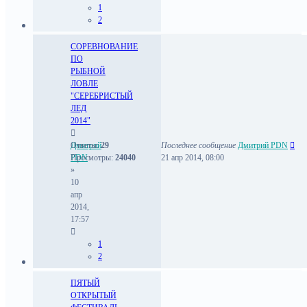
1
2
СОРЕВНОВАНИЕ
ПО
РЫБНОЙ
ЛОВЛЕ
"СЕРЕБРИСТЫЙ
ЛЕД
2014"
Дмитрий
Ответы:
29
Последнее сообщение
Дмитрий PDN
PDN
Просмотры:
24040
21 апр 2014, 08:00
»
10
апр
2014,
17:57
1
2
ПЯТЫЙ
ОТКРЫТЫЙ