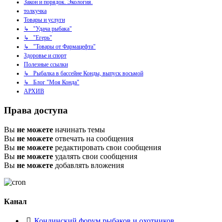
Закон и порядок. Экология.
толкучка
Товары и услуги
↳ "Удача рыбака"
↳ "Егерь"
↳ "Товары от Фармацефта"
Здоровье и спорт
Полезные ссылки
↳ Рыбалка в бассейне Конды, выпуск восьмой
↳ Блог "Моя Конда"
АРХИВ
Права доступа
Вы
не можете
начинать темы
Вы
не можете
отвечать на сообщения
Вы
не можете
редактировать свои сообщения
Вы
не можете
удалять свои сообщения
Вы
не можете
добавлять вложения
Канал
Кондинский форум рыбаков и охотников