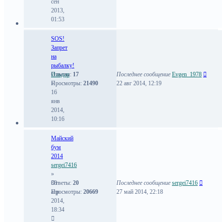
сен
2013,
01:53
SOS!
Запрет
на
рыбалку!
Ильдар
Ответы:
17
Последнее сообщение
Evgen_1978
»
Просмотры:
21490
22 авг 2014, 12:19
16
янв
2014,
10:16
Майский
бум
2014
sergei7416
»
30
Ответы:
20
Последнее сообщение
sergei7416
апр
Просмотры:
20669
27 май 2014, 22:18
2014,
18:34