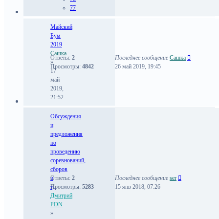
77
Майский
Бум
2019
Сашка
Ответы:
2
Последнее сообщение
Сашка
»
Просмотры:
4842
26 май 2019, 19:45
17
май
2019,
21:52
Обсуждения
и
предложения
по
проведению
соревнований,
сборов
и
Ответы:
2
Последнее сообщение
ser
тд
Просмотры:
5283
15 янв 2018, 07:26
Дмитрий
PDN
»