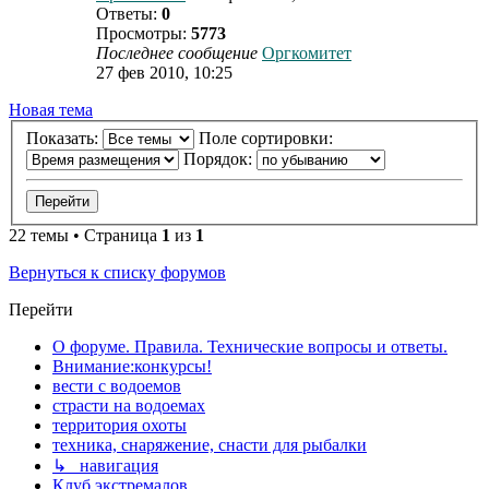
Ответы:
0
Просмотры:
5773
Последнее сообщение
Оргкомитет
27 фев 2010, 10:25
Новая тема
Показать:
Поле сортировки:
Порядок:
22 темы • Страница
1
из
1
Вернуться к списку форумов
Перейти
О форуме. Правила. Технические вопросы и ответы.
Внимание:конкурсы!
вести с водоемов
страсти на водоемах
территория охоты
техника, снаряжение, снасти для рыбалки
↳ навигация
Клуб экстремалов