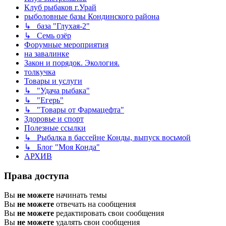
Клуб рыбаков г.Урай
рыболовные базы Кондинского района
↳ база "Глухая-2"
↳ Семь озёр
Форумные мероприятия
на завалинке
Закон и порядок. Экология.
толкучка
Товары и услуги
↳ "Удача рыбака"
↳ "Егерь"
↳ "Товары от Фармацефта"
Здоровье и спорт
Полезные ссылки
↳ Рыбалка в бассейне Конды, выпуск восьмой
↳ Блог "Моя Конда"
АРХИВ
Права доступа
Вы
не можете
начинать темы
Вы
не можете
отвечать на сообщения
Вы
не можете
редактировать свои сообщения
Вы
не можете
удалять свои сообщения