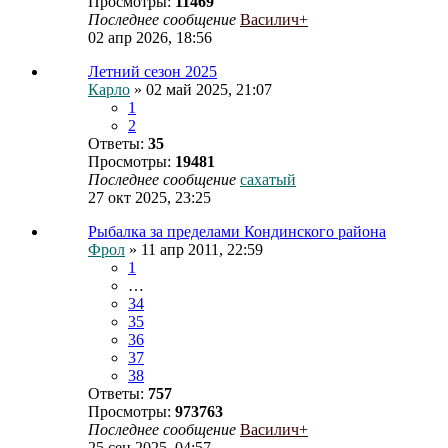
Просмотры:
11469
Последнее сообщение
Василич+
02 апр 2026, 18:56
Летний сезон 2025
Карло
» 02 май 2025, 21:07
1
2
Ответы:
35
Просмотры:
19481
Последнее сообщение
сахатый
27 окт 2025, 23:25
Рыбалка за пределами Кондинского района
Фрол
» 11 апр 2011, 22:59
1
…
34
35
36
37
38
Ответы:
757
Просмотры:
973763
Последнее сообщение
Василич+
25 сен 2025, 04:57