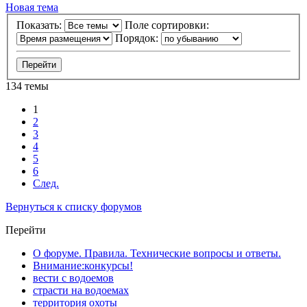
Новая тема
Показать:
Поле сортировки:
Порядок:
134 темы
1
2
3
4
5
6
След.
Вернуться к списку форумов
Перейти
О форуме. Правила. Технические вопросы и ответы.
Внимание:конкурсы!
вести с водоемов
страсти на водоемах
территория охоты