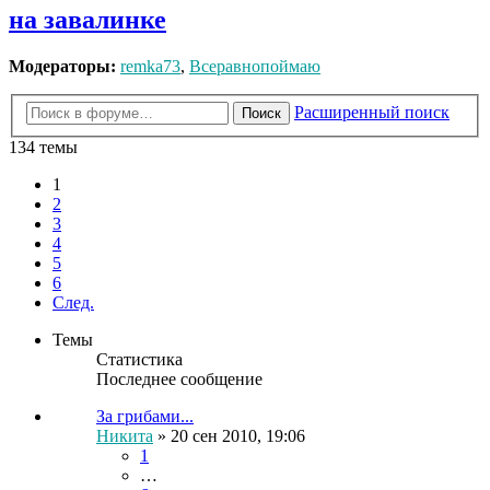
на завалинке
Модераторы:
remka73
,
Всеравнопоймаю
Расширенный поиск
Поиск
134 темы
1
2
3
4
5
6
След.
Темы
Статистика
Последнее сообщение
За грибами...
Никита
» 20 сен 2010, 19:06
1
…