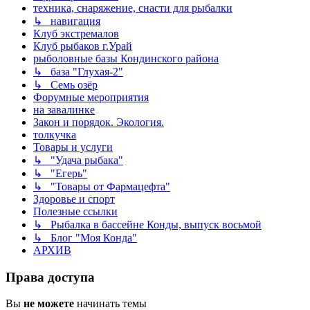
техника, снаряжение, снасти для рыбалки
↳ навигация
Клуб экстремалов
Клуб рыбаков г.Урай
рыболовные базы Кондинского района
↳ база "Глухая-2"
↳ Семь озёр
Форумные мероприятия
на завалинке
Закон и порядок. Экология.
толкучка
Товары и услуги
↳ "Удача рыбака"
↳ "Егерь"
↳ "Товары от Фармацефта"
Здоровье и спорт
Полезные ссылки
↳ Рыбалка в бассейне Конды, выпуск восьмой
↳ Блог "Моя Конда"
АРХИВ
Права доступа
Вы
не можете
начинать темы