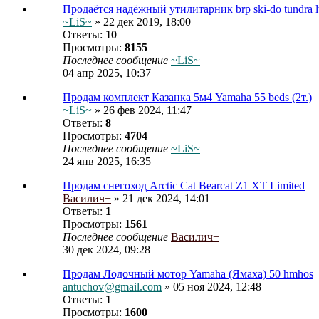
Продаётся надёжный утилитарник brp ski-do tundra l
~LiS~
» 22 дек 2019, 18:00
Ответы:
10
Просмотры:
8155
Последнее сообщение
~LiS~
04 апр 2025, 10:37
Продам комплект Казанка 5м4 Yamaha 55 beds (2т.)
~LiS~
» 26 фев 2024, 11:47
Ответы:
8
Просмотры:
4704
Последнее сообщение
~LiS~
24 янв 2025, 16:35
Продам снегоход Arctic Cat Bearcat Z1 XT Limited
Василич+
» 21 дек 2024, 14:01
Ответы:
1
Просмотры:
1561
Последнее сообщение
Василич+
30 дек 2024, 09:28
Продам Лодочный мотор Yamaha (Ямаха) 50 hmhos
antuchov@gmail.com
» 05 ноя 2024, 12:48
Ответы:
1
Просмотры:
1600