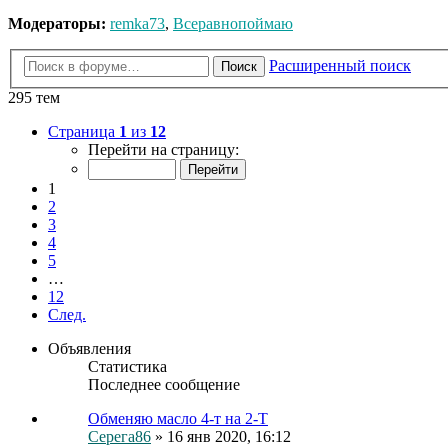
Модераторы:
remka73
,
Всеравнопоймаю
Расширенный поиск
Поиск
295 тем
Страница
1
из
12
Перейти на страницу:
1
2
3
4
5
…
12
След.
Объявления
Статистика
Последнее сообщение
Обменяю масло 4-т на 2-Т
Серега86
» 16 янв 2020, 16:12