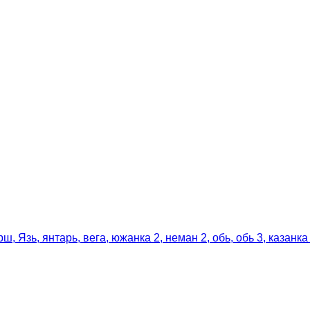
ь, янтарь, вега, южанка 2, неман 2, обь, обь 3, казанка 5