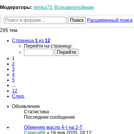
Модераторы:
remka73
,
Всеравнопоймаю
Поиск
Расширенный поиск
295 тем
Страница
1
из
12
Перейти на страницу:
1
2
3
4
5
…
12
След.
Объявления
Статистика
Последнее сообщение
Обменяю масло 4-т на 2-Т
Серега86
» 16 янв 2020, 16:12