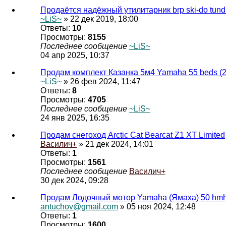
Продаётся надёжный утилитарник brp ski-do tundr
~LiS~
» 22 дек 2019, 18:00
Ответы:
10
Просмотры:
8155
Последнее сообщение
~LiS~
04 апр 2025, 10:37
Продам комплект Казанка 5м4 Yamaha 55 beds (2т
~LiS~
» 26 фев 2024, 11:47
Ответы:
8
Просмотры:
4705
Последнее сообщение
~LiS~
24 янв 2025, 16:35
Продам снегоход Arctic Cat Bearcat Z1 XT Limited
Василич+
» 21 дек 2024, 14:01
Ответы:
1
Просмотры:
1561
Последнее сообщение
Василич+
30 дек 2024, 09:28
Продам Лодочный мотор Yamaha (Ямаха) 50 hm
antuchov@gmail.com
» 05 ноя 2024, 12:48
Ответы:
1
Просмотры:
1600