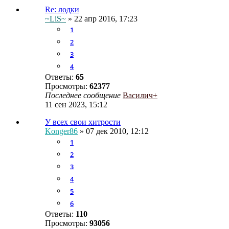
Re: лодки
~LiS~
» 22 апр 2016, 17:23
1
2
3
4
Ответы:
65
Просмотры:
62377
Последнее сообщение
Василич+
11 сен 2023, 15:12
У всех свои хитрости
Konger86
» 07 дек 2010, 12:12
1
2
3
4
5
6
Ответы:
110
Просмотры:
93056