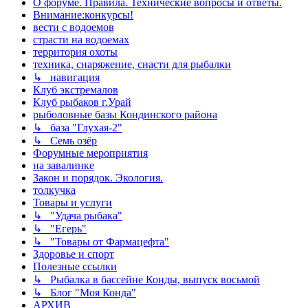
О форуме. Правила. Технические вопросы и ответы.
Внимание:конкурсы!
вести с водоемов
страсти на водоемах
территория охоты
техника, снаряжение, снасти для рыбалки
↳ навигация
Клуб экстремалов
Клуб рыбаков г.Урай
рыболовные базы Кондинского района
↳ база "Глухая-2"
↳ Семь озёр
Форумные мероприятия
на завалинке
Закон и порядок. Экология.
толкучка
Товары и услуги
↳ "Удача рыбака"
↳ "Егерь"
↳ "Товары от Фармацефта"
Здоровье и спорт
Полезные ссылки
↳ Рыбалка в бассейне Конды, выпуск восьмой
↳ Блог "Моя Конда"
АРХИВ