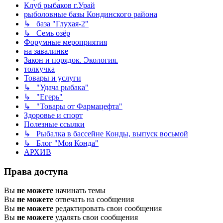
Клуб рыбаков г.Урай
рыболовные базы Кондинского района
↳ база "Глухая-2"
↳ Семь озёр
Форумные мероприятия
на завалинке
Закон и порядок. Экология.
толкучка
Товары и услуги
↳ "Удача рыбака"
↳ "Егерь"
↳ "Товары от Фармацефта"
Здоровье и спорт
Полезные ссылки
↳ Рыбалка в бассейне Конды, выпуск восьмой
↳ Блог "Моя Конда"
АРХИВ
Права доступа
Вы
не можете
начинать темы
Вы
не можете
отвечать на сообщения
Вы
не можете
редактировать свои сообщения
Вы
не можете
удалять свои сообщения