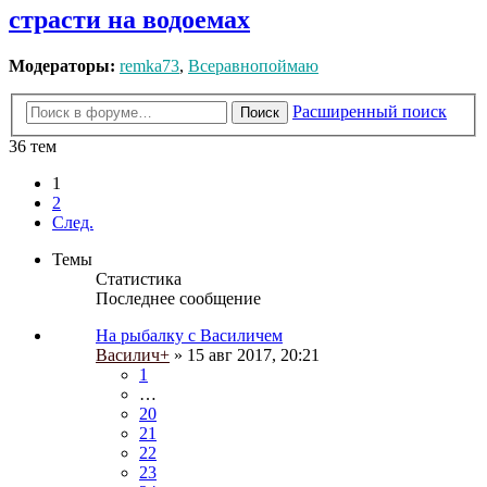
страсти на водоемах
Модераторы:
remka73
,
Всеравнопоймаю
Расширенный поиск
Поиск
36 тем
1
2
След.
Темы
Статистика
Последнее сообщение
На рыбалку с Василичем
Василич+
» 15 авг 2017, 20:21
1
…
20
21
22
23