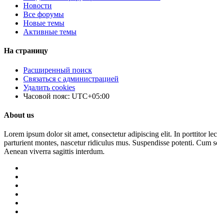
Новости
Все форумы
Новые темы
Активные темы
На страницу
Расширенный поиск
Связаться с администрацией
Удалить cookies
Часовой пояс:
UTC+05:00
About us
Lorem ipsum dolor sit amet, consectetur adipiscing elit. In porttitor le
parturient montes, nascetur ridiculus mus. Suspendisse potenti. Cum so
Aenean viverra sagittis interdum.