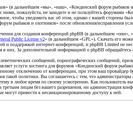
» (в дальнейшем «мы», «наш», «Кондинский форум рыбаков и охо
 с ними, пожалуйста, не заходите и не пользуйтесь форумами «К
ожное, чтобы уведомить вас об этом, однако с вашей стороны бы
орум рыбаков и охотников» после обновления/исправления усло
чения для создания конференций phpBB (в дальнейшем «они», 
eral Public License v2
» (в дальнейшем «GPL»). Скачать его мож
ей и поддержкой интернет-конференций, и phpBB Limited не нес
ия в них. За дополнительной информацией о phpBB обращайтесь
клеветнических сообщений, порнографических сообщений, приз
тавляет услуги хостинга для форумов «Кондинский форум рыбак
нному отключению от конференции, при этом ваш провайдер буде
ния такой политики. Вы соглашаетесь с тем, что администрато
 тему в любое время по своему усмотрению. Как пользователь вы
ыта третьим лицам без вашего разрешения, ни администрация ко
орые могут привести к несанкционированному доступу к ней.