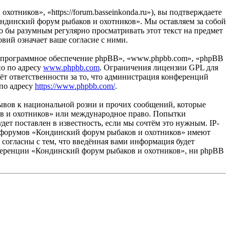
тников», «https://forum.basseinkonda.ru»), вы подтверждаете
ондинский форум рыбаков и охотников». Мы оставляем за собой
ло бы разумным регулярно просматривать этот текст на предмет
вий означает ваше согласие с ними.
«программное обеспечение phpBB», «www.phpbb.com», «phpBB
но по адресу
www.phpbb.com
. Ограничения лицензии GPL для
ёт ответственности за то, что администрация конференций
 по адресу
https://www.phpbb.com/
.
ывов к национальной розни и прочих сообщений, которые
ов и охотников» или международное право. Попытки
т поставлен в известность, если мы сочтём это нужным. IP-
ры форумов «Кондинский форум рыбаков и охотников» имеют
 согласны с тем, что введённая вами информация будет
нференции «Кондинский форум рыбаков и охотников», ни phpBB