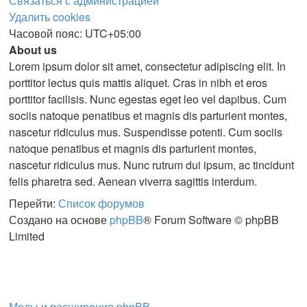
Связаться с администрацией
Удалить cookies
Часовой пояс:
UTC+05:00
About us
Lorem ipsum dolor sit amet, consectetur adipiscing elit. In
porttitor lectus quis mattis aliquet. Cras in nibh et eros
porttitor facilisis. Nunc egestas eget leo vel dapibus. Cum
sociis natoque penatibus et magnis dis parturient montes,
nascetur ridiculus mus. Suspendisse potenti. Cum sociis
natoque penatibus et magnis dis parturient montes,
nascetur ridiculus mus. Nunc rutrum dui ipsum, ac tincidunt
felis pharetra sed. Aenean viverra sagittis interdum.
Перейти:
Список форумов
Создано на основе
phpBB
® Forum Software © phpBB
Limited
Моды и расширения phpBB