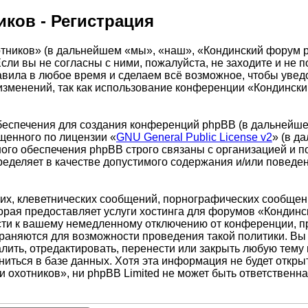
ков - Регистрация
иков» (в дальнейшем «мы», «наш», «Кондинский форум рыбак
сли вы не согласны с ними, пожалуйста, не заходите и не
авила в любое время и сделаем всё возможное, чтобы увед
 изменений, так как использование конференции «Кондинск
еспечения для создания конференций phpBB (в дальнейше
щенного по лицензии «
GNU General Public License v2
» (в д
ого обеспечения phpBB строго связаны с организацией и п
пределяет в качестве допустимого содержания и/или повед
х, клеветнических сообщений, порнографических сообщени
торая предоставляет услуги хостинга для форумов «Кондин
ти к вашему немедленному отключению от конференции, при
храняются для возможности проведения такой политики. Вы
ить, отредактировать, перенести или закрыть любую тему 
ниться в базе данных. Хотя эта информация не будет откры
хотников», ни phpBB Limited не может быть ответственна 