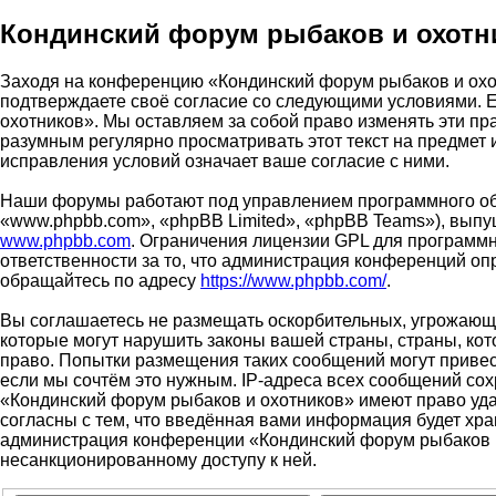
Кондинский форум рыбаков и охотни
Заходя на конференцию «Кондинский форум рыбаков и охотн
подтверждаете своё согласие со следующими условиями. Е
охотников». Мы оставляем за собой право изменять эти пр
разумным регулярно просматривать этот текст на предмет
исправления условий означает ваше согласие с ними.
Наши форумы работают под управлением программного об
«www.phpbb.com», «phpBB Limited», «phpBB Teams»), выпу
www.phpbb.com
. Ограничения лицензии GPL для программн
ответственности за то, что администрация конференций о
обращайтесь по адресу
https://www.phpbb.com/
.
Вы соглашаетесь не размещать оскорбительных, угрожающи
которые могут нарушить законы вашей страны, страны, ко
право. Попытки размещения таких сообщений могут привес
если мы сочтём это нужным. IP-адреса всех сообщений со
«Кондинский форум рыбаков и охотников» имеют право удал
согласны с тем, что введённая вами информация будет хра
администрация конференции «Кондинский форум рыбаков и о
несанкционированному доступу к ней.