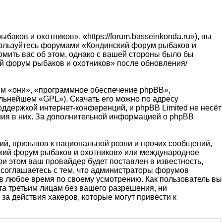
ов и охотников», «https://forum.basseinkonda.ru»), вы
 пользуйтесь форумами «Кондинский форум рыбаков и
омить вас об этом, однако с вашей стороны было бы
ий форум рыбаков и охотников» после обновления/
м «они», «программное обеспечение phpBB»,
альнейшем «GPL»). Скачать его можно по адресу
оддержкой интернет-конференций, и phpBB Limited не несёт
ения в них. За дополнительной информацией о phpBB
й, призывов к национальной розни и прочих сообщений,
ский форум рыбаков и охотников» или международное
 этом ваш провайдер будет поставлен в известность,
 соглашаетесь с тем, что администраторы форумов
в любое время по своему усмотрению. Как пользователь вы
та третьим лицам без вашего разрешения, ни
за действия хакеров, которые могут привести к