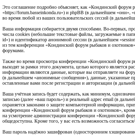
Это соглашение подробно объясняет, как «Кондинский форум р
«https://forum.basseinkonda.ru») и phpBB (в дальнейшем «он
во время любой из ваших пользовательских сессий (в дальней
Ваша информация собирается двумя способами. Во-первых, п
числа cookies (небольшие текстовые файлы, загружаемые в пап
id») и идентификатор анонимной сессии (в дальнейшем «sessio
из тем конференции «Кондинский форум рыбаков и охотников» 
форумами.
Также во время просмотра конференции «Кондинский форум р
выходят за рамки этого документа, целью которого является
информации являются данные, которые вы отправляете на фор
(в дальнейшем «анонимные сообщения»), данные, указанные п
оставленные вами после регистрации и авторизации (в дальне
Ваша учётная запись будет содержать, как минимум, однознач
записью (далее «ваш пароль») и реальный адрес email (в даль
охраняется законами о защите компьютерной информации, при
конференции «Кондинский форум рыбаков и охотников», кроме в
на усмотрение администрации конференции «Кондинский форум 
общедоступна. Кроме того, у вас есть возможность согласить
Ваш пароль надёжно зашифрован (односторонним хэшированием)