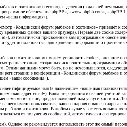
ыбаков и охотников» и его подразделения (в дальнейшем «мы»,
и», «программное обеспечение phpBB», «www.phpbb.com», «phpBB
шем «ваша информация»).
росмотр «Кондинский форум рыбаков и охотников» приведёт к 
ку временных файлов вашего браузера). Первые две cookie содер
n-id»), автоматически присвоенные вам программным обеспечени
и будет использоваться для хранения информации о прочтённых
ыбаков и охотников» мы можем установить cookies, внешние п
 рассмотрение страниц, созданных исключительно программным 
ум. Этими данными могут быть, но не исчерпываются, следующи
ри регистрации в конференции «Кондинский форум рыбаков и ох
йшем «ваши сообщения»).
но идентифицируемое имя (в дальнейшем «ваше имя пользователя
нейшем «ваш адрес email»). Ваша информация из вашей учётной 
меняемыми в стране, предоставляющей нам услуги хостинга. Лю
ашего имени пользователя, вашего пароля и вашего адреса email
рыбаков и охотников». В любом случае у вас есть возможность
ся/отказаться от получения сообщений, автоматически сгенерир
. Однако не рекомендуется использовать этот же самый пароль,