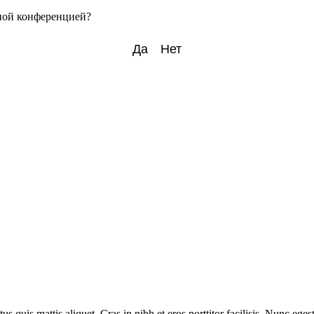
нной конференцией?
ctus quis mattis aliquet. Cras in nibh et eros porttitor facilisis. Nunc e